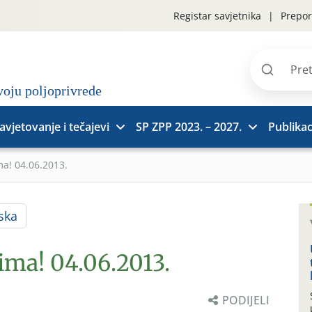
Registar savjetnika
Prepor
Pretraži
stranice
avjetovanje i tečajevi
SP ZPP 2023. – 2027.
Publikac
ma! 04.06.2013.
ska
ima! 04.06.2013.
PODIJELI