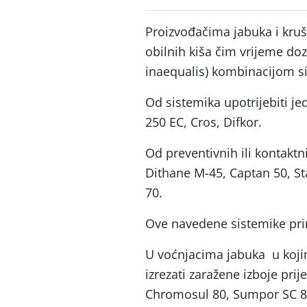
Proizvođačima jabuka i kruš
obilnih kiša čim vrijeme doz
inaequalis) kombinacijom s
Od sistemika upotrijebiti je
250 EC, Cros, Difkor.
Od preventivnih ili kontaktni
Dithane M-45, Captan 50, St
70.
Ove navedene sistemike primi
U voćnjacima jabuka u koji
izrezati zaražene izboje pr
Chromosul 80, Sumpor SC 80,