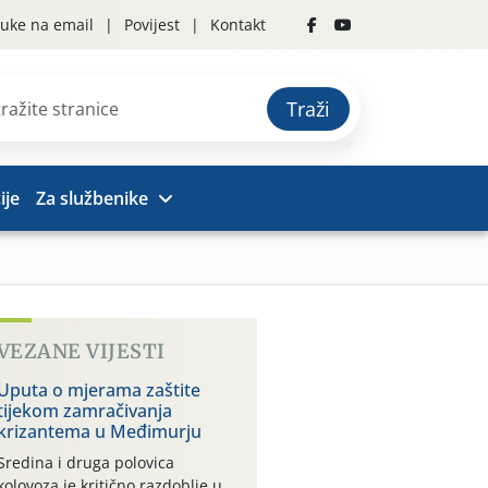
uke na email
Povijest
Kontakt
Traži
ije
Za službenike
VEZANE VIJESTI
Uputa o mjerama zaštite
tijekom zamračivanja
krizantema u Međimurju
Sredina i druga polovica
kolovoza je kritično razdoblje u