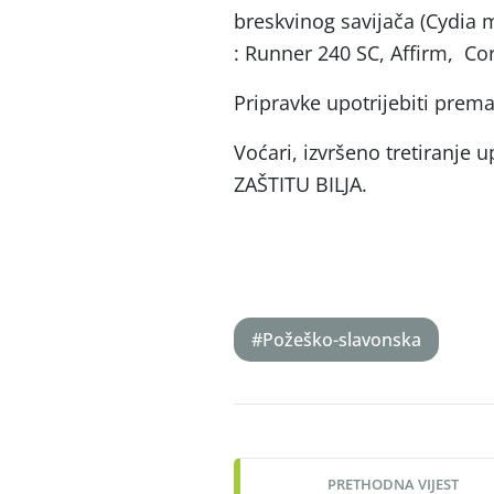
breskvinog savijača (Cydia m
: Runner 240 SC, Affirm, Co
Pripravke upotrijebiti prem
Voćari, izvršeno tretiranj
ZAŠTITU BILJA.
#Požeško-slavonska
Post
navigation
PRETHODNA VIJEST