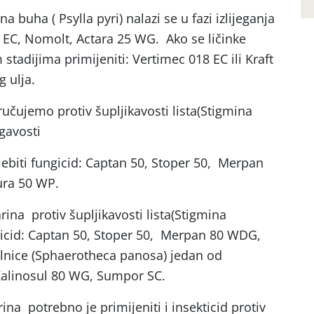
 buha ( Psylla pyri) nalazi se u fazi izlijeganja
10 EC, Nomolt, Actara 25 WG. Ako se ličinke
 stadijima primijeniti: Vertimec 018 EC ili Kraft
 ulja.
učujemo protiv šupljikavosti lista(Stigmina
gavosti
jebiti fungicid: Captan 50, Stoper 50, Merpan
ura 50 WP.
ina protiv šupljikavosti lista(Stigmina
ngicid: Captan 50, Stoper 50, Merpan 80 WDG,
elnice (Sphaerotheca panosa) jedan od
alinosul 80 WG, Sumpor SC.
na potrebno je primijeniti i insekticid protiv