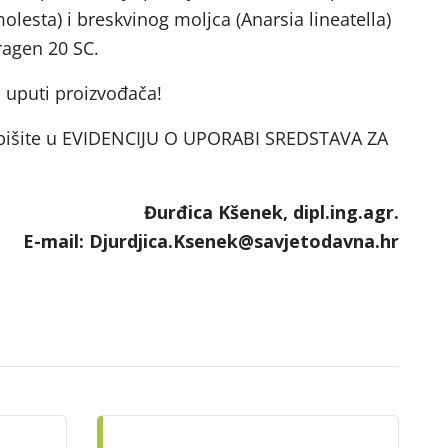
olesta) i breskvinog moljca (Anarsia lineatella)
ragen 20 SC.
a uputi proizvođača!
e upišite u EVIDENCIJU O UPORABI SREDSTAVA ZA
Đurđica Kšenek, dipl.ing.agr.
E-mail: Djurdjica.Ksenek@savjetodavna.hr