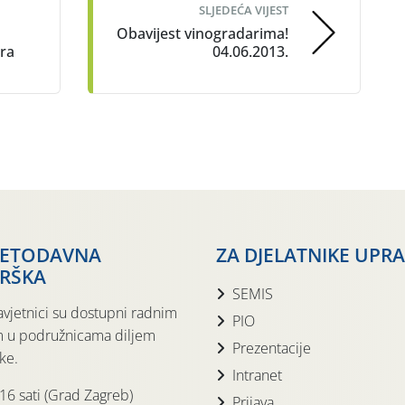
SLJEDEĆA VIJEST
Obavijest vinogradarima!
ra
04.06.2013.
JETODAVNA
ZA DJELATNIKE UPR
RŠKA
SEMIS
avjetnici su dostupni radnim
PIO
 u podružnicama diljem
Prezentacije
ke.
Intranet
 16 sati (Grad Zagreb)
Prijava