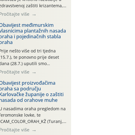
zdravstvenoj zaštiti krizantema,
a prije zamračivanja u proteklom
Pročitajte više
smo mjesecu tri puta upućivali
preporuke o preventivnim
Obavijest međimurskim
vlasnicima plantažnih nasada
mjerama zaštite krizantema od
oraha i pojedinačnih stabla
najčešćih uzročnika bolesti,
oraha
štetnika i fito-fagnih grinja (23.7.,
14.7., 06.7.)! Na početku ovog
Prije nešto više od tri tjedna
mjeseca je zabilježeno je
(15.7.), te ponovno prije deset
povijesno i ekstremno vruće
dana (28.7.) uputili smo
meteorološko razdoblje, uz
obavijesti vlasnicima plantažnih
Pročitajte više
najviše temperature […]
nasada oraha i pojedinačnih
stabla o početku leta i
Obavijest proizvođačima
oraha sa području
ovogodišnjoj potrebi usmjerenog
Karlovačke županije o zaštiti
suzbijanja orahove muhe
nasada od orahove muhe
(Rhagoletis completa)! Već
dvanaest dana traje drugi
U nasadima oraha pregledom na
ovogodišnji “toplinski udar”, koji
feromonske lovke, te
naročito izražen zadnja šest
CAM_COLOR_ORAH_KŽ (Turanj,
dana (31.7.-05.8.), jer najviše
Vojnić) zabilježena je mala
Pročitajte više
temperature zraka svakodnevno
populacija odraslih oblika