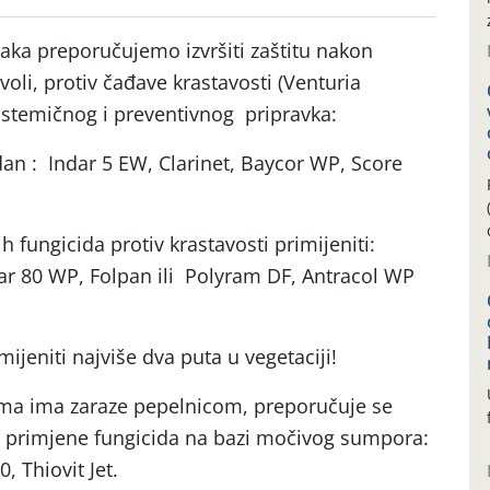
aka preporučujemo izvršiti zaštitu nakon
voli, protiv čađave krastavosti (Venturia
istemičnog i preventivnog pripravka:
dan : Indar 5 EW, Clarinet, Baycor WP, Score
h fungicida protiv krastavosti primijeniti:
ar 80 WP, Folpan ili Polyram DF, Antracol WP
jeniti najviše dva puta u vegetaciji!
ma ima zaraze pepelnicom, preporučuje se
ije primjene fungicida na bazi močivog sumpora:
 Thiovit Jet.