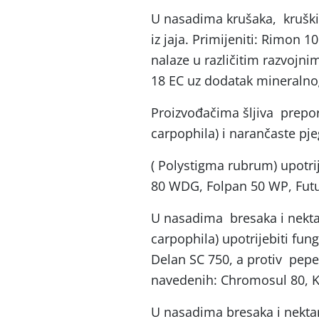
U nasadima krušaka, kruškina
iz jaja. Primijeniti: Rimon 
nalaze u različitim razvojnim
18 EC uz dodatak mineralnog
Proizvođačima šljiva prepor
carpophila) i narančaste pje
( Polystigma rubrum) upotri
80 WDG, Folpan 50 WP, Fut
U nasadima bresaka i nektar
carpophila) upotrijebiti fu
Delan SC 750, a protiv pep
navedenih: Chromosul 80, K
U nasadima bresaka i nektari