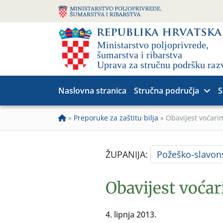
Naslovna stranica
Stručna područja
S
»
Preporuke za zaštitu bilja
»
Obavijest voćari
ŽUPANIJA:
Požeško-slavon
Obavijest voćar
4. lipnja 2013.