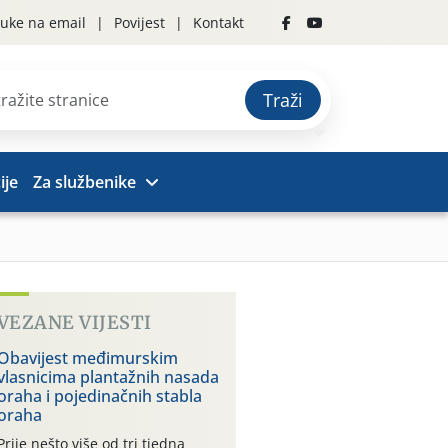
uke na email
Povijest
Kontakt
Traži
ije
Za službenike
VEZANE VIJESTI
Obavijest međimurskim
vlasnicima plantažnih nasada
oraha i pojedinačnih stabla
oraha
Prije nešto više od tri tjedna