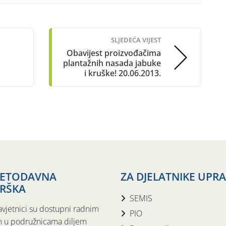
SLJEDEĆA VIJEST
Obavijest proizvođačima
plantažnih nasada jabuke
i kruške! 20.06.2013.
JETODAVNA
ZA DJELATNIKE UPR
RŠKA
SEMIS
avjetnici su dostupni radnim
PIO
 u podružnicama diljem