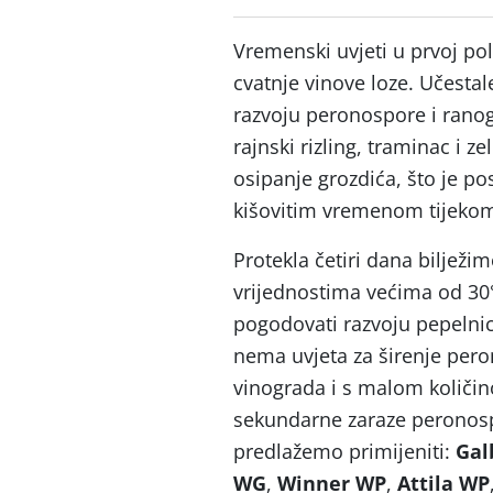
Vremenski uvjeti u prvoj pol
cvatnje vinove loze. Učesta
razvoju peronospore i ranog 
rajnski rizling, traminac i z
osipanje grozdića, što je p
kišovitim vremenom tijekom
Protekla četiri dana biljež
vrijednostima većima od 30°
pogodovati razvoju pepelnic
nema uvjeta za širenje pero
vinograda i s malom količ
sekundarne zaraze peronosp
predlažemo primijeniti:
Gal
WG
,
Winner
WP
,
Attila
WP