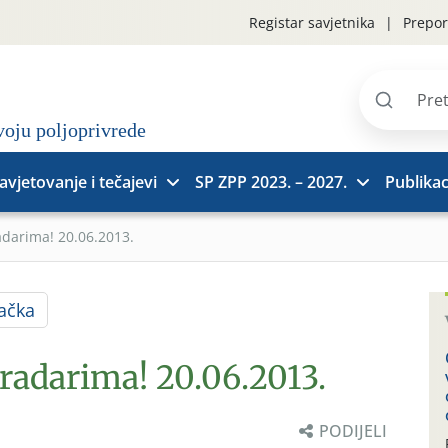
Registar savjetnika
Prepor
Pretraži
stranice
avjetovanje i tečajevi
SP ZPP 2023. – 2027.
Publikac
adarima! 20.06.2013.
ačka
radarima! 20.06.2013.
PODIJELI