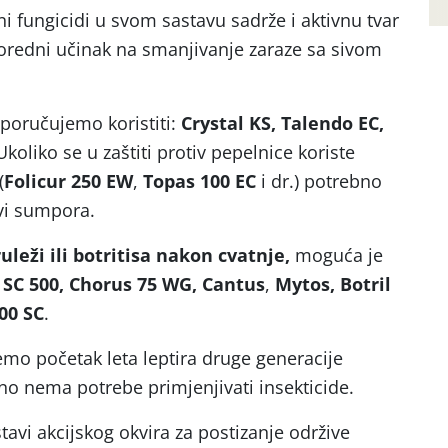
 fungicidi u svom sastavu sadrže i aktivnu tvar
poredni učinak na smanjivanje zaraze sa sivom
poručujemo koristiti:
Crystal KS, Talendo EC,
 Ukoliko se u zaštiti protiv pepelnice koriste
(
Folicur
250 EW
,
Topas 100 EC
i dr.) potrebno
vi sumpora.
ruleži ili botritisa nakon cvatnje,
moguća je
 SC 500, Chorus 75 WG, Cantus
,
Mytos, Botril
400 SC
.
o početak leta leptira druge generacije
no nema potrebe primjenjivati insekticide.
avi akcijskog okvira za postizanje održive