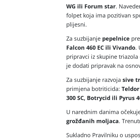
WG ili Forum star
.
Navedeni
folpet koja ima pozitivan s
plijesni.
Za suzbijanje
pepelnice
pre
Falcon 460 EC ili Vivando
.
pripravci iz skupine triazola 
je dodati pripravak na osno
Za suzbijanje razvoja
sive t
primjena botriticida:
Teldor
300 SC, Botrycid ili Pyrus 
U narednim danima očekujem
grožđanih moljaca
. Trenut
Sukladno Pravilniku o uspost