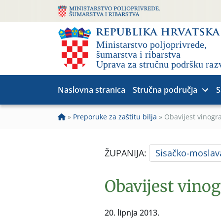
Naslovna stranica
Stručna područja
S
»
Preporuke za zaštitu bilja
»
Obavijest vinogr
ŽUPANIJA:
Sisačko-moslav
Obavijest vinog
20. lipnja 2013.