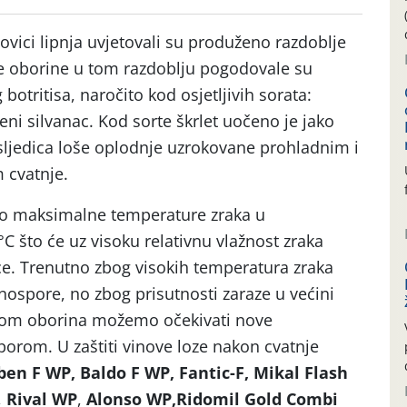
ovici lipnja uvjetovali su produženo razdoblje
le oborine u tom razdoblju pogodovale su
botritisa, naročito kod osjetljivih sorata:
eleni silvanac. Kod sorte škrlet uočeno je jako
osljedica loše oplodnje uzrokovane prohladnim i
 cvatnje.
imo maksimalne temperature zraka u
C što će uz visoku relativnu vlažnost zraka
e. Trenutno zbog visokih temperatura zraka
nospore, no zbog prisutnosti zaraze u većini
inom oborina možemo očekivati nove
orom. U zaštiti vinove loze nakon cvatnje
ben F WP, Baldo F WP, Fantic-F,
Mikal Flash
,
Rival
WP
,
Alonso
WP,
Ridomil Gold Combi