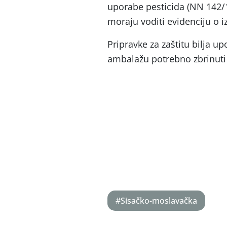
uporabe pesticida (NN 142/1
moraju voditi evidenciju o i
Pripravke za zaštitu bilja u
ambalažu potrebno zbrinuti 
#Sisačko-moslavačka