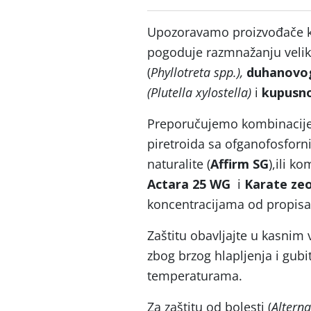
Upozoravamo proizvođače 
pogoduje razmnažanju velik
(
Phyllotreta spp.),
duhanovog
(Plutella xylostella)
i
kupusno
Preporučujemo kombinacije in
piretroida sa ofganofosforn
naturalite (
Affirm SG
),ili k
Actara 25 WG
i
Karate zeo
koncentracijama od propisa
Zaštitu obavljajte u kasnim 
zbog brzog hlapljenja i gubi
temperaturama.
Za zaštitu od bolesti (
Altern