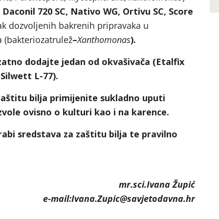
 Daconil 720 SC, Nativo WG, Ortivu SC, Score
k dozvoljenih bakrenih pripravaka u
(bakteriozatrulež
–
Xanthomonas
).
zatno dodajte jedan od okvašivača (Etalfix
Silwett L-77).
štitu bilja primijenite sukladno uputi
vole ovisno o kulturi kao i na karence.
abi sredstava za zaštitu bilja te pravilno
mr.sci.Ivana Župić
e-mail:Ivana.Zupic@savjetodavna.hr