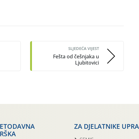
SLJEDEĆA VIJEST
Fešta od češnjaka u
Ljubitovici
JETODAVNA
ZA DJELATNIKE UPR
RŠKA