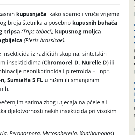
kasnih
kupusnjača
kako sparno i vruće vrijeme
og broja štetnika a posebno
kupusnih buhača
 tripsa
(Trips tabaci),
kupusnog moljca
gbijelca
(Pieris brassicae).
sekticida iz različitih skupina, sintetskih
im insekticidima (
Chromorel D, Nurelle D
) ili
ombinacije neonikotinoida i piretroida – npr.
n, Sumialfa 5 FL
u nižim ili smanjenim
nih.
večernjim satima zbog utjecaja na pčele a i
tka djelotvornosti nekih insekticida pri visokim
aria, Peronospora, Mycospherella, Xanthomonas
)