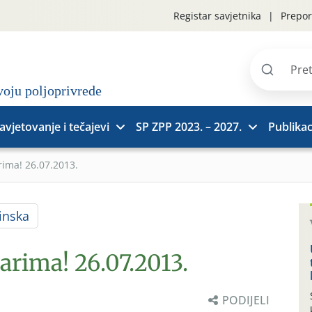
Registar savjetnika
Prepor
Pretraži
stranice
avjetovanje i tečajevi
SP ZPP 2023. – 2027.
Publikac
rima! 26.07.2013.
inska
arima! 26.07.2013.
PODIJELI