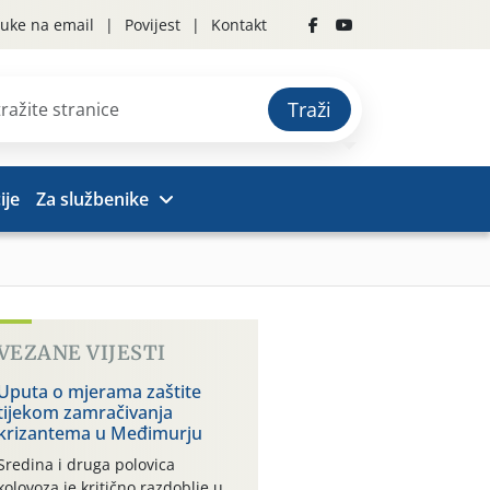
uke na email
Povijest
Kontakt
Traži
ije
Za službenike
VEZANE VIJESTI
Uputa o mjerama zaštite
tijekom zamračivanja
krizantema u Međimurju
Sredina i druga polovica
kolovoza je kritično razdoblje u