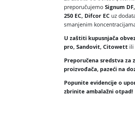
preporučujemo
Signum DF,
250 EC, Difcor EC
uz dodata
smanjenim koncentracijama 
U zaštiti kupusnjača obve
pro, Sandovit, Citowett
ili
Preporučena sredstva za za
proizvođača, pazeći na doz
Popunite evidencije o upor
zbrinite ambalažni otpad!