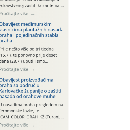
zdravstvenoj zaštiti krizantema,
a prije zamračivanja u proteklom
Pročitajte više
smo mjesecu tri puta upućivali
preporuke o preventivnim
Obavijest međimurskim
vlasnicima plantažnih nasada
mjerama zaštite krizantema od
oraha i pojedinačnih stabla
najčešćih uzročnika bolesti,
oraha
štetnika i fito-fagnih grinja (23.7.,
14.7., 06.7.)! Na početku ovog
Prije nešto više od tri tjedna
mjeseca je zabilježeno je
(15.7.), te ponovno prije deset
povijesno i ekstremno vruće
dana (28.7.) uputili smo
meteorološko razdoblje, uz
obavijesti vlasnicima plantažnih
Pročitajte više
najviše temperature […]
nasada oraha i pojedinačnih
stabla o početku leta i
Obavijest proizvođačima
oraha sa području
ovogodišnjoj potrebi usmjerenog
Karlovačke županije o zaštiti
suzbijanja orahove muhe
nasada od orahove muhe
(Rhagoletis completa)! Već
dvanaest dana traje drugi
U nasadima oraha pregledom na
ovogodišnji “toplinski udar”, koji
feromonske lovke, te
naročito izražen zadnja šest
CAM_COLOR_ORAH_KŽ (Turanj,
dana (31.7.-05.8.), jer najviše
Vojnić) zabilježena je mala
Pročitajte više
temperature zraka svakodnevno
populacija odraslih oblika