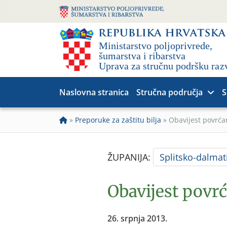
Naslovna stranica
Stručna područja
S
»
Preporuke za zaštitu bilja
»
Obavijest povrća
ŽUPANIJA:
Splitsko-dalmat
Obavijest povrć
26. srpnja 2013.