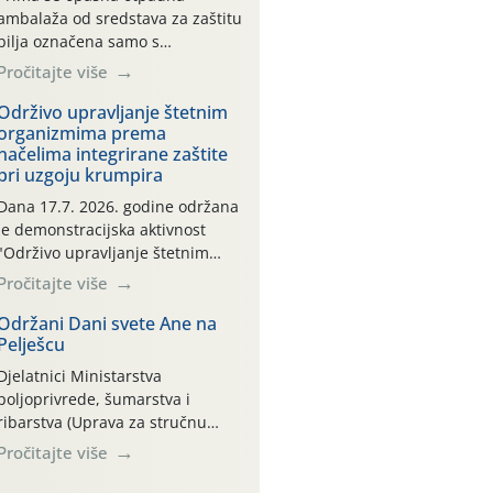
ambalaža od sredstava za zaštitu
bilja označena samo s
piktogramima i oznakom
Pročitajte više
CROCPA EKO MODEL:
Transportna ambalaža kao i
Održivo upravljanje štetnim
organizmima prema
ambalaža drugih proizvoda koji
načelima integrirane zaštite
nisu sredstva za zaštitu bilja
pri uzgoju krumpira
(npr. ambalaža od mineralnih
gnojiva,) se ne prihvaća.
Dana 17.7. 2026. godine održana
Korisnicima je osiguran
je demonstracijska aktivnost
besplatni povrat prazne
"Održivo upravljanje štetnim
ambalaže isključivo ovih tvrtki:
organizmima prema načelima
Pročitajte više
AGROCHEM-MAKS, AGRONOM,
integrirane zaštite pri uzgoju
ALBAUGH TKI* (PINUS […]
krumpira" na pokusnom polju
Održani Dani svete Ane na
Pelješcu
"Poredje", kraj naselja Belica
(ARKOD parcela ID 2445031)
Djelatnici Ministarstva
(središnji dio Međimurske
poljoprivrede, šumarstva i
županije).
ribarstva (Uprava za stručnu
podršku razvoju poljoprivrede)
Pročitajte više
sudjelovali su na tradicionalnom
Vinskom forumu, održanom