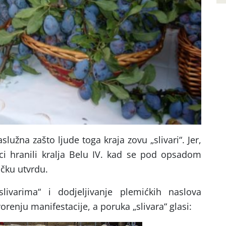
aslužna zašto ljude toga kraja zovu „slivari“. Jer,
ci hranili kralja Belu IV. kad se pod opsadom
ičku utvrdu.
livarima“ i dodjeljivanje plemićkih naslova
renju manifestacije, a poruka „slivara“ glasi: