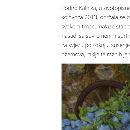
Podno Kalnika, u životopisn
kolovoza 2013. održala se po 
svakom trnacu nalaze stabla šl
nasadi sa suvremenim sortim
za svježu potrošnju, sušenje
džemova, rakije te raznih jel