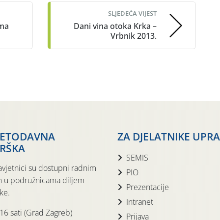
SLJEDEĆA VIJEST
ima
Dani vina otoka Krka –
Vrbnik 2013.
JETODAVNA
ZA DJELATNIKE UPR
RŠKA
SEMIS
avjetnici su dostupni radnim
PIO
 u podružnicama diljem
Prezentacije
ke.
Intranet
 16 sati (Grad Zagreb)
Prijava