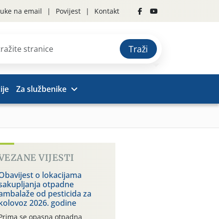
uke na email
Povijest
Kontakt
Traži
ije
Za službenike
VEZANE VIJESTI
Obavijest o lokacijama
sakupljanja otpadne
ambalaže od pesticida za
kolovoz 2026. godine
Prima se opasna otpadna