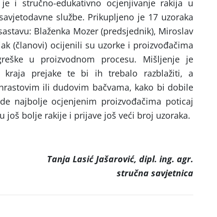
je i stručno-edukativno ocjenjivanje rakija u
 savjetodavne službe. Prikupljeno je 17 uzoraka
 sastavu: Blaženka Mozer (predsjednik), Miroslav
ak (članovi) ocijenili su uzorke i proizvođačima
greške u proizvodnom procesu. Mišljenje je
kraja prejake te bi ih trebalo razblažiti, a
 hrastovim ili dudovim bačvama, kako bi dobile
ade najbolje ocjenjenim proizvođačima poticaj
još bolje rakije i prijave još veći broj uzoraka.
Tanja Lasić Jašarović, dipl. ing. agr.
stručna savjetnica