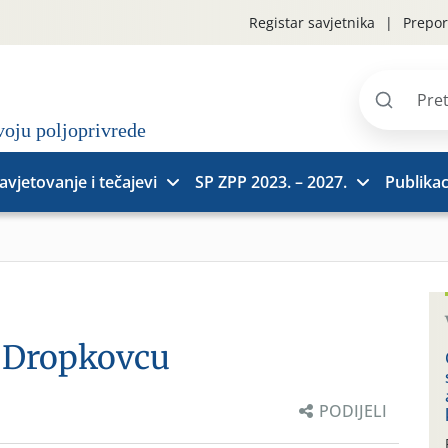
Registar savjetnika
Prepor
Pretraži
stranice
avjetovanje i tečajevi
SP ZPP 2023. – 2027.
Publikac
 u Dropkovcu
PODIJELI