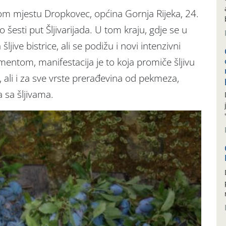
om mjestu Dropkovec, općina Gornja Rijeka, 24.
šesti put Šljivarijada. U tom kraju, gdje se u
jive bistrice, ali se podižu i novi intenzivni
entom, manifestacija je to koja promiče šljivu
, ali i za sve vrste prerađevina od pekmeza,
a sa šljivama.