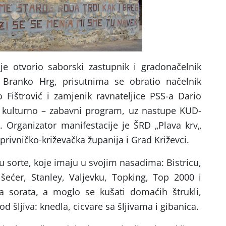
 je otvorio saborski zastupnik i gradonačelnik
 Branko Hrg, prisutnima se obratio načelnik
 Fištrović i zamjenik ravnateljice PSS-a Dario
io kulturno – zabavni program, uz nastupe KUD-
. Organizator manifestacije je ŠRD „Plava krv„
privničko-križevačka županija i Grad Križevci.
su sorte, koje imaju u svojim nasadima: Bistricu,
ećer, Stanley, Valjevku, Topking, Top 2000 i
ija sorata, a moglo se kušati domaćih štrukli,
 od šljiva: knedla, cicvare sa šljivama i gibanica.