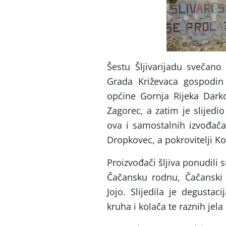
Šestu Šljivarijadu svečano
Grada Križevaca gospodin
općine Gornja Rijeka Darko
Zagorec, a zatim je slijed
ova i samostalnih izvođača
Dropkovec, a pokrovitelji Ko
Proizvođači šljiva ponudili 
Čačansku rodnu, Čačanski š
Jojo. Slijedila je degustac
kruha i kolača te raznih jela