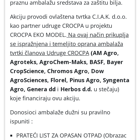
praznu ambalažu sredstava za zaštitu bilja.
Akciju provodi ovlaštena tvrtka C.I.A.K. d.o.o.
kao partner udruge CROCPA u projektu
CROCPA EKO MODEL.
Na ovaj način prikuplja
se ispražnjena i temeljito oprana ambalaža
tvrtki članova Udruge CROCPA
(AM Agro,
Agroteks, AgroChem-Maks, BASF, Bayer
CropScience, Chromos Agro, Dow
AgroSciences, Florel, Pinus Agro, Syngenta
Agro, Genera dd
i
Herbos d.d.
u stečaju)
koje financiraju ovu akciju.
Donosioci ambalaže dužni su pravilno
ispuniti :
PRATEĆI LIST ZA OPASAN OTPAD (Obrazac