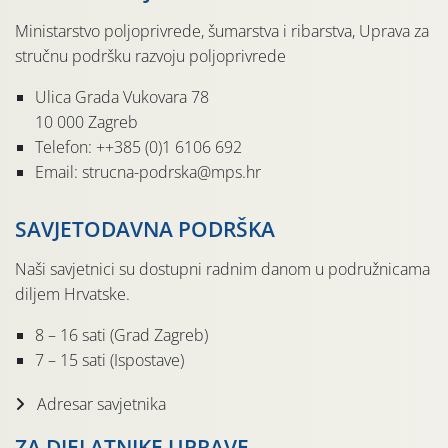
Ministarstvo poljoprivrede, šumarstva i ribarstva, Uprava za
stručnu podršku razvoju poljoprivrede
Ulica Grada Vukovara 78
10 000 Zagreb
Telefon: ++385 (0)1 6106 692
Email: strucna-podrska@mps.hr
SAVJETODAVNA PODRŠKA
Naši savjetnici su dostupni radnim danom u podružnicama
diljem Hrvatske.
8 – 16 sati (Grad Zagreb)
7 – 15 sati (Ispostave)
Adresar savjetnika
ZA DJELATNIKE UPRAVE