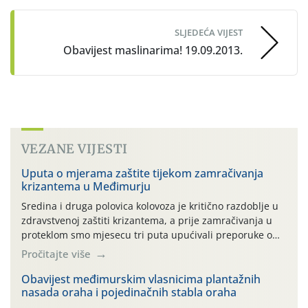
SLJEDEĆA VIJEST
Obavijest maslinarima! 19.09.2013.
VEZANE VIJESTI
Uputa o mjerama zaštite tijekom zamračivanja
krizantema u Međimurju
Sredina i druga polovica kolovoza je kritično razdoblje u
zdravstvenoj zaštiti krizantema, a prije zamračivanja u
proteklom smo mjesecu tri puta upućivali preporuke o
preventivnim mjerama zaštite krizantema od najčešćih
Pročitajte više
uzročnika bolesti, štetnika i fito-fagnih grinja (23.7., 14.7.,
06.7.)! Na početku ovog mjeseca je zabilježeno je
Obavijest međimurskim vlasnicima plantažnih
nasada oraha i pojedinačnih stabla oraha
povijesno i ekstremno vruće meteorološko razdoblje, uz
najviše temperature […]