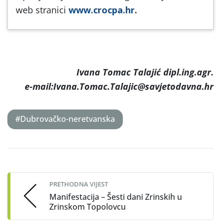
web stranici
www.crocpa.hr
.
Ivana Tomac Talajić dipl.ing.agr.
e-mail:Ivana.Tomac.Talajic@savjetodavna.hr
#Dubrovačko-neretvanska
Post
navigation
PRETHODNA VIJEST
Manifestacija – Šesti dani Zrinskih u
Zrinskom Topolovcu