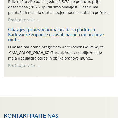
Prije nešto više od tri tjedna (15.7.), te ponovno prije
deset dana (28.7.) uputili smo obavijesti vlasnicima
plantažnih nasada oraha i pojedinačnih stabla o početku
leta i ovogodišnjoj potrebi usmjerenog suzbijanja
Pročitajte više
orahove muhe (Rhagoletis completa)! Već dvanaest dana
traje drugi ovogodišnji “toplinski udar”, koji naročito
Obavijest proizvođačima oraha sa području
Karlovačke županije o zaštiti nasada od orahove
izražen zadnja šest dana (31.7.-05.8.), jer najviše
muhe
temperature zraka svakodnevno […]
U nasadima oraha pregledom na feromonske lovke, te
CAM_COLOR_ORAH_KŽ (Turanj, Vojnić) zabilježena je
mala populacija odraslih oblika orahove muhe
(Rhagoletis completa). Niska brojnost može se objasniti
Pročitajte više
činjenicom da je riječ o mladim nasadima s vrlo malim
urodom, što je povezano i s manjim brojem prezimjelih
jedinki. U starijim nasadima, na žutim ljepljivim Rebell
pločama s […]
KONTAKTIRAJTE NAS