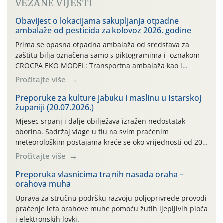
VEZANE VIJESTI
Obavijest o lokacijama sakupljanja otpadne
ambalaže od pesticida za kolovoz 2026. godine
Prima se opasna otpadna ambalaža od sredstava za
zaštitu bilja označena samo s piktogramima i oznakom
CROCPA EKO MODEL: Transportna ambalaža kao i
ambalaža drugih proizvoda koji nisu sredstva za zaštitu
Pročitajte više
bilja (npr. ambalaža od mineralnih gnojiva,) se ne
prihvaća. Korisnicima je osiguran besplatni povrat
Preporuke za kulture jabuku i maslinu u Istarskoj
županiji (20.07.2026.)
prazne ambalaže isključivo ovih tvrtki: AGROCHEM-MAKS,
AGRONOM, ALBAUGH TKI* (PINUS […]
Mjesec srpanj i dalje obilježava izražen nedostatak
oborina. Sadržaj vlage u tlu na svim praćenim
meteorološkim postajama kreće se oko vrijednosti od 200
cb, zbog čega se i nadalje preporučuje redovito
Pročitajte više
navodnjavanje te folijarna prihrana. U tijeku je berba
ranijih sorti jabuka. Prilikom berbe važno je ubrane
Preporuka vlasnicima trajnih nasada oraha –
orahova muha
plodove odmah ukloniti sa sunca i što prije […]
Uprava za stručnu podršku razvoju poljoprivrede provodi
praćenje leta orahove muhe pomoću žutih ljepljivih ploča
i elektronskih lovki.