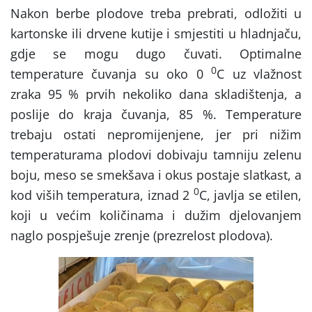
Nakon berbe plodove treba prebrati, odložiti u
kartonske ili drvene kutije i smjestiti u hladnjaču,
gdje se mogu dugo čuvati. Optimalne
0
temperature čuvanja su oko 0
C uz vlažnost
zraka 95 % prvih nekoliko dana skladištenja, a
poslije do kraja čuvanja, 85 %. Temperature
trebaju ostati nepromijenjene, jer pri nižim
temperaturama plodovi dobivaju tamniju zelenu
boju, meso se smekšava i okus postaje slatkast, a
0
kod viših temperatura, iznad 2
C, javlja se etilen,
koji u većim količinama i dužim djelovanjem
naglo pospješuje zrenje (prezrelost plodova).