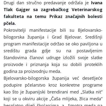
Drugi dan stručno predavanje održala je
Ivana
Tlak Gajger sa zagrebačkog Veterinarskog
fakulteta na temu Prikaz značajnih bolesti
pčela
.
Pokrovitelji manifestacije bili su Bjelovarsko-
bilogorska županija i Grad Bjelovar. Središnji
program manifestacije održao se oko paviljona u
središtu grada gdje su na postavljenim
štandovima članovi udruge izložili svoje slatke
proizvode i priznanja koja su dobili proteklih
godina za proizvodnju meda.
Bjelovarsko-bilogorska županija već desetljeće
podupire pčelarstvo kroz konkretne programe
kao što je županijski brendirani med „Slatka nit“
koji se u okviru akcije „Čaša mlijeka, žlica meda“
besplatno dijeli školarcima, a Smotra meda na