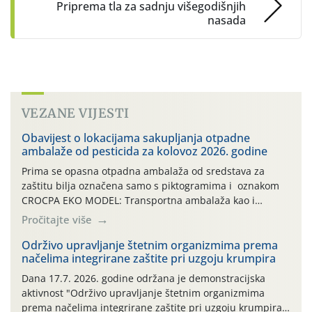
Priprema tla za sadnju višegodišnjih
nasada
VEZANE VIJESTI
Obavijest o lokacijama sakupljanja otpadne
ambalaže od pesticida za kolovoz 2026. godine
Prima se opasna otpadna ambalaža od sredstava za
zaštitu bilja označena samo s piktogramima i oznakom
CROCPA EKO MODEL: Transportna ambalaža kao i
ambalaža drugih proizvoda koji nisu sredstva za zaštitu
Pročitajte više
bilja (npr. ambalaža od mineralnih gnojiva,) se ne
prihvaća. Korisnicima je osiguran besplatni povrat
Održivo upravljanje štetnim organizmima prema
načelima integrirane zaštite pri uzgoju krumpira
prazne ambalaže isključivo ovih tvrtki: AGROCHEM-MAKS,
AGRONOM, ALBAUGH TKI* (PINUS […]
Dana 17.7. 2026. godine održana je demonstracijska
aktivnost "Održivo upravljanje štetnim organizmima
prema načelima integrirane zaštite pri uzgoju krumpira"