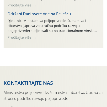
na pokusnom polju "Poredje", kraj naselja Belica (ARKOD
Pročitajte više
parcela ID 2445031) (središnji dio Međimurske županije).
Održani Dani svete Ane na Pelješcu
Djelatnici Ministarstva poljoprivrede, šumarstva i
ribarstva (Uprava za stručnu podršku razvoju
poljoprivrede) sudjelovali su na tradicionalnom Vinskom
forumu, održanom 24.07.2026. godine u Domu vinarske
Pročitajte više
tradicije u Putnikovićima na poluotoku Pelješcu, u
organizaciji PZ Putniković, Zadružni savez Dalmacije,
Udruga Dalmika i općina Ston. Manifestacija, koja se već
sedmu godinu zaredom održava u sklopu proslave Dana
svete […]
KONTAKTIRAJTE NAS
Ministarstvo poljoprivrede, šumarstva i ribarstva, Uprava za
stručnu podršku razvoju poljoprivrede