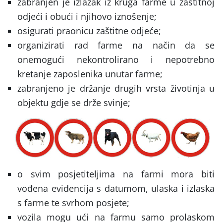
zabranjen je izlazak iz kruga farme u zaštitnoj
odjeći i obući i njihovo iznošenje;
osigurati praonicu zaštitne odjeće;
organizirati rad farme na način da se
onemogući nekontrolirano i nepotrebno
kretanje zaposlenika unutar farme;
zabranjeno je držanje drugih vrsta životinja u
objektu gdje se drže svinje;
o svim posjetiteljima na farmi mora biti
vođena evidencija s datumom, ulaska i izlaska
s farme te svrhom posjete;
vozila mogu ući na farmu samo prolaskom