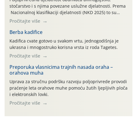
stočarstvo i s njima povezane uslužne djelatnosti. Prema
Nacionalnoj klasifikaciji djelatnosti (NKD 2025) to su
skupne 01.1, 01.2, 01.3, 01.4, 01.5 i 01.6. Djelatnost
Pročitajte više
prerade poljoprivrednih proizvoda je svako djelovanje na
poljoprivredni proizvod čiji je rezultat proizvod koji
Berba kadifice
također može biti poljoprivredni proizvod poput npr.
Kadifica cvate gotovo u svakom vrtu, jednogodišnja je
maslinovog ulja, bučinog ulja, vino od […]
ukrasna i mnogostruko korisna vrsta iz roda Tagetes.
Pročitajte više
Preporuka vlasnicima trajnih nasada oraha –
orahova muha
Uprava za stručnu podršku razvoju poljoprivrede provodi
praćenje leta orahove muhe pomoću žutih ljepljivih ploča
i elektronskih lovki.
Pročitajte više