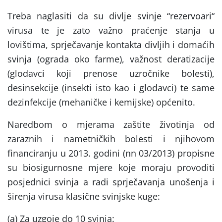
Treba naglasiti da su divlje svinje “rezervoari“
virusa te je zato važno praćenje stanja u
lovištima, sprječavanje kontakta divljih i domaćih
svinja (ograda oko farme), važnost deratizacije
(glodavci koji prenose uzročnike bolesti),
desinsekcije (insekti isto kao i glodavci) te same
dezinfekcije (mehaničke i kemijske) općenito.
Naredbom o mjerama zaštite životinja od
zaraznih i nametničkih bolesti i njihovom
financiranju u 2013. godini (nn 03/2013) propisne
su biosigurnosne mjere koje moraju provoditi
posjednici svinja a radi sprječavanja unošenja i
širenja virusa klasične svinjske kuge:
(a) Za uzgoje do 10 svinja: