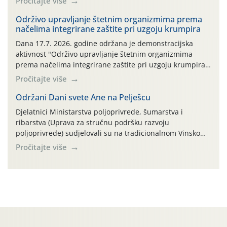
Pročitajte više
bilja (npr. ambalaža od mineralnih gnojiva,) se ne
prihvaća. Korisnicima je osiguran besplatni povrat
Održivo upravljanje štetnim organizmima prema
načelima integrirane zaštite pri uzgoju krumpira
prazne ambalaže isključivo ovih tvrtki: AGROCHEM-MAKS,
AGRONOM, ALBAUGH TKI* (PINUS […]
Dana 17.7. 2026. godine održana je demonstracijska
aktivnost "Održivo upravljanje štetnim organizmima
prema načelima integrirane zaštite pri uzgoju krumpira"
na pokusnom polju "Poredje", kraj naselja Belica (ARKOD
Pročitajte više
parcela ID 2445031) (središnji dio Međimurske županije).
Održani Dani svete Ane na Pelješcu
Djelatnici Ministarstva poljoprivrede, šumarstva i
ribarstva (Uprava za stručnu podršku razvoju
poljoprivrede) sudjelovali su na tradicionalnom Vinskom
forumu, održanom 24.07.2026. godine u Domu vinarske
Pročitajte više
tradicije u Putnikovićima na poluotoku Pelješcu, u
organizaciji PZ Putniković, Zadružni savez Dalmacije,
Udruga Dalmika i općina Ston. Manifestacija, koja se već
sedmu godinu zaredom održava u sklopu proslave Dana
svete […]