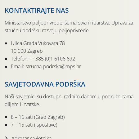
KONTAKTIRAJTE NAS
Ministarstvo poljoprivrede, šumarstva i ribarstva, Uprava za
stručnu podršku razvoju poljoprivrede
Ulica Grada Vukovara 78
10 000 Zagreb
Telefon: ++385 (0)1 6106 692
Email: strucna-podrska@mps.hr
SAVJETODAVNA PODRŠKA
Naši savjetnici su dostupni radnim danom u podružnicama
diljem Hrvatske.
8 – 16 sati (Grad Zagreb)
7 – 15 sati (Ispostave)
Adresar savjetnika