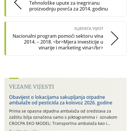
Tehnološke upute za inegriranu
proizvodnju povrća za 2014. godinu
SLJEDEĆA VIJEST
Nacionalni program pomoći sektoru vina
2014. – 2018. <br>Mjera investicije u
vinarije i marketing vina</br>
VEZANE VIJESTI
Obavijest o lokacijama sakupljanja otpadne
ambalaže od pesticida za kolovoz 2026. godine
Prima se opasna otpadna ambalaža od sredstava za
zaštitu bilja označena samo s piktogramima i oznakom
CROCPA EKO MODEL: Transportna ambalaža kao i
ambalaža drugih proizvoda koji nisu sredstva za zaštitu