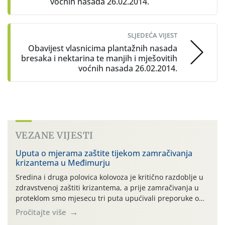
voćnih nasada 26.02.2014.
SLJEDEĆA VIJEST
Obavijest vlasnicima plantažnih nasada
bresaka i nektarina te manjih i mješovitih
voćnih nasada 26.02.2014.
VEZANE VIJESTI
Uputa o mjerama zaštite tijekom zamračivanja
krizantema u Međimurju
Sredina i druga polovica kolovoza je kritično razdoblje u
zdravstvenoj zaštiti krizantema, a prije zamračivanja u
proteklom smo mjesecu tri puta upućivali preporuke o
preventivnim mjerama zaštite krizantema od najčešćih
Pročitajte više
uzročnika bolesti, štetnika i fito-fagnih grinja (23.7., 14.7.,