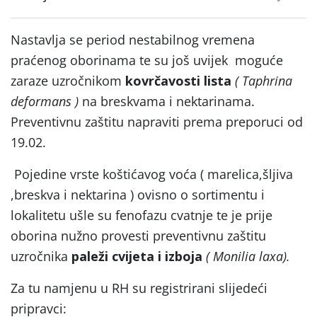
Nastavlja se period nestabilnog vremena
praćenog oborinama te su još uvijek moguće
zaraze uzročnikom
kovrčavosti lista
( Taphrina
deformans )
na breskvama i nektarinama.
Preventivnu zaštitu napraviti prema preporuci od
19.02.
Pojedine vrste koštićavog voća ( marelica,šljiva
,breskva i nektarina ) ovisno o sortimentu i
lokalitetu ušle su fenofazu cvatnje te je prije
oborina nužno provesti preventivnu zaštitu
uzročnika
paleži cvijeta i izboja
( Monilia laxa).
Za tu namjenu u RH su registrirani slijedeći
pripravci: