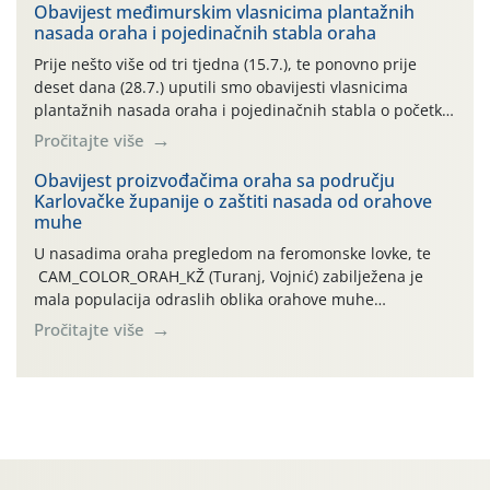
06.7.)! Na početku ovog mjeseca je zabilježeno je
Obavijest međimurskim vlasnicima plantažnih
nasada oraha i pojedinačnih stabla oraha
povijesno i ekstremno vruće meteorološko razdoblje, uz
najviše temperature […]
Prije nešto više od tri tjedna (15.7.), te ponovno prije
deset dana (28.7.) uputili smo obavijesti vlasnicima
plantažnih nasada oraha i pojedinačnih stabla o početku
leta i ovogodišnjoj potrebi usmjerenog suzbijanja
Pročitajte više
orahove muhe (Rhagoletis completa)! Već dvanaest dana
traje drugi ovogodišnji “toplinski udar”, koji naročito
Obavijest proizvođačima oraha sa području
Karlovačke županije o zaštiti nasada od orahove
izražen zadnja šest dana (31.7.-05.8.), jer najviše
muhe
temperature zraka svakodnevno […]
U nasadima oraha pregledom na feromonske lovke, te
CAM_COLOR_ORAH_KŽ (Turanj, Vojnić) zabilježena je
mala populacija odraslih oblika orahove muhe
(Rhagoletis completa). Niska brojnost može se objasniti
Pročitajte više
činjenicom da je riječ o mladim nasadima s vrlo malim
urodom, što je povezano i s manjim brojem prezimjelih
jedinki. U starijim nasadima, na žutim ljepljivim Rebell
pločama s […]