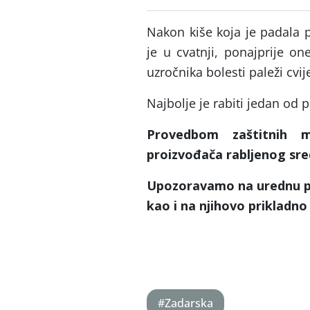
Nakon kiše koja je padala 
je u cvatnji, ponajprije one
uzročnika bolesti paleži cvi
Najbolje je rabiti jedan od 
Provedbom zaštitnih 
proizvođača rabljenog sred
Upozoravamo na urednu pop
kao i na njihovo prikladn
#Zadarska