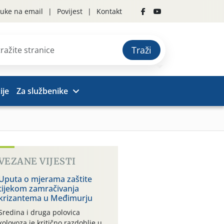
uke na email
Povijest
Kontakt
Traži
ije
Za službenike
VEZANE VIJESTI
Uputa o mjerama zaštite
tijekom zamračivanja
krizantema u Međimurju
Sredina i druga polovica
kolovoza je kritično razdoblje u