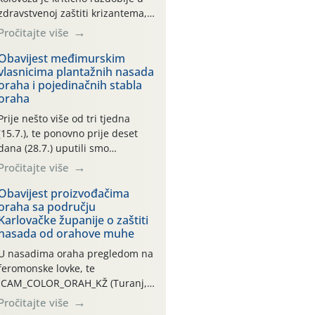
zdravstvenoj zaštiti krizantema,
a prije zamračivanja u proteklom
Pročitajte više
smo mjesecu tri puta upućivali
preporuke o preventivnim
Obavijest međimurskim
vlasnicima plantažnih nasada
mjerama zaštite krizantema od
oraha i pojedinačnih stabla
najčešćih uzročnika bolesti,
oraha
štetnika i fito-fagnih grinja (23.7.,
14.7., 06.7.)! Na početku ovog
Prije nešto više od tri tjedna
mjeseca je zabilježeno je
(15.7.), te ponovno prije deset
povijesno i ekstremno vruće
dana (28.7.) uputili smo
meteorološko razdoblje, uz
obavijesti vlasnicima plantažnih
Pročitajte više
najviše temperature […]
nasada oraha i pojedinačnih
stabla o početku leta i
Obavijest proizvođačima
oraha sa području
ovogodišnjoj potrebi usmjerenog
Karlovačke županije o zaštiti
suzbijanja orahove muhe
nasada od orahove muhe
(Rhagoletis completa)! Već
dvanaest dana traje drugi
U nasadima oraha pregledom na
ovogodišnji “toplinski udar”, koji
feromonske lovke, te
naročito izražen zadnja šest
CAM_COLOR_ORAH_KŽ (Turanj,
dana (31.7.-05.8.), jer najviše
Vojnić) zabilježena je mala
Pročitajte više
temperature zraka svakodnevno
populacija odraslih oblika