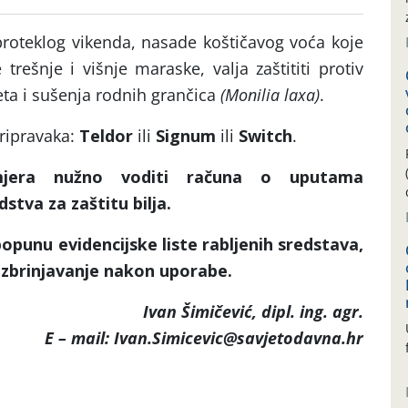
proteklog vikenda, nasade koštičavog voća koje
 trešnje i višnje maraske, valja zaštititi protiv
jeta i sušenja rodnih grančica
(Monilia laxa)
.
pripravaka:
Teldor
ili
Signum
ili
Switch
.
mjera nužno voditi računa o uputama
stva za zaštitu bilja.
unu evidencijske liste rabljenih sredstava,
o zbrinjavanje nakon uporabe.
Ivan Šimičević, dipl. ing. agr.
E – mail: Ivan.Simicevic@savjetodavna.hr