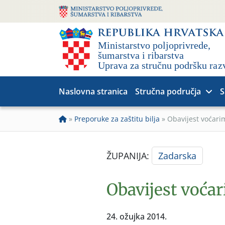
Naslovna stranica
Stručna područja
S
»
Preporuke za zaštitu bilja
»
Obavijest voćari
ŽUPANIJA:
Zadarska
Obavijest voćar
24. ožujka 2014.