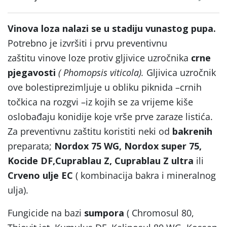
Vinova loza nalazi se u stadiju vunastog pupa.
Potrebno je izvršiti i prvu preventivnu
zaštitu vinove loze protiv gljivice uzročnika
crne
pjegavosti
( Phomopsis viticola).
Gljivica uzročnik
ove bolestiprezimljuje u obliku piknida –crnih
točkica na rozgvi –iz kojih se za vrijeme kiše
oslobađaju konidije koje vrše prve zaraze listića.
Za preventivnu zaštitu koristiti neki od
bakrenih
preparata;
Nordox 75 WG, Nordox super 75,
Kocide DF,Cuprablau Z, Cuprablau Z ultra
ili
Crveno ulje EC
( kombinacija bakra i mineralnog
ulja).
Fungicide na bazi
sumpora
( Chromosul 80,