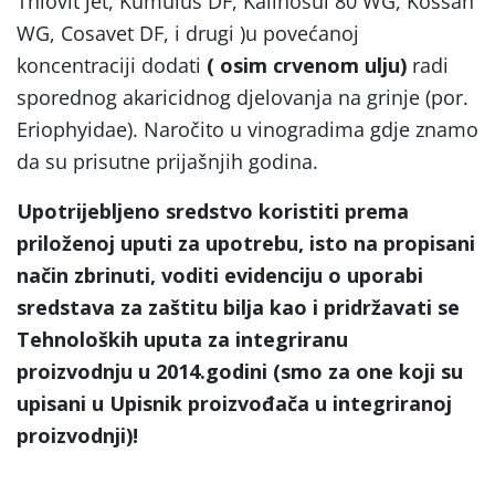
Thiovit jet, Kumulus DF, Kalinosul 80 WG, Kossan
WG, Cosavet DF, i drugi )u povećanoj
koncentraciji dodati
( osim crvenom ulju)
radi
sporednog akaricidnog djelovanja na grinje (por.
Eriophyidae). Naročito u vinogradima gdje znamo
da su prisutne prijašnjih godina.
Upotrijebljeno sredstvo koristiti prema
priloženoj uputi za upotrebu, isto na propisani
način zbrinuti, voditi evidenciju o uporabi
sredstava za zaštitu bilja kao i pridržavati se
Tehnoloških uputa za integriranu
proizvodnju u 2014.godini (smo za one koji su
upisani u Upisnik proizvođača u integriranoj
proizvodnji)!