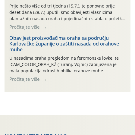
najviše temperature […]
Prije nešto više od tri tjedna (15.7.), te ponovno prije
deset dana (28.7.) uputili smo obavijesti vlasnicima
plantažnih nasada oraha i pojedinačnih stabla o početku
leta i ovogodišnjoj potrebi usmjerenog suzbijanja
Pročitajte više
orahove muhe (Rhagoletis completa)! Već dvanaest dana
traje drugi ovogodišnji “toplinski udar”, koji naročito
Obavijest proizvođačima oraha sa području
Karlovačke županije o zaštiti nasada od orahove
izražen zadnja šest dana (31.7.-05.8.), jer najviše
muhe
temperature zraka svakodnevno […]
U nasadima oraha pregledom na feromonske lovke, te
CAM_COLOR_ORAH_KŽ (Turanj, Vojnić) zabilježena je
mala populacija odraslih oblika orahove muhe
(Rhagoletis completa). Niska brojnost može se objasniti
Pročitajte više
činjenicom da je riječ o mladim nasadima s vrlo malim
urodom, što je povezano i s manjim brojem prezimjelih
jedinki. U starijim nasadima, na žutim ljepljivim Rebell
pločama s […]