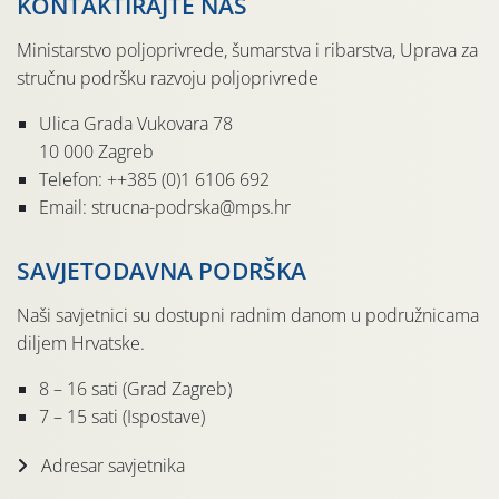
KONTAKTIRAJTE NAS
Ministarstvo poljoprivrede, šumarstva i ribarstva, Uprava za
stručnu podršku razvoju poljoprivrede
Ulica Grada Vukovara 78
10 000 Zagreb
Telefon: ++385 (0)1 6106 692
Email: strucna-podrska@mps.hr
SAVJETODAVNA PODRŠKA
Naši savjetnici su dostupni radnim danom u podružnicama
diljem Hrvatske.
8 – 16 sati (Grad Zagreb)
7 – 15 sati (Ispostave)
Adresar savjetnika