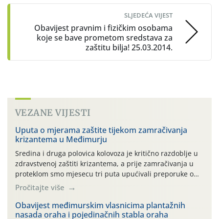
SLJEDEĆA VIJEST
Obavijest pravnim i fizičkim osobama
koje se bave prometom sredstava za
zaštitu bilja! 25.03.2014.
VEZANE VIJESTI
Uputa o mjerama zaštite tijekom zamračivanja
krizantema u Međimurju
Sredina i druga polovica kolovoza je kritično razdoblje u
zdravstvenoj zaštiti krizantema, a prije zamračivanja u
proteklom smo mjesecu tri puta upućivali preporuke o
preventivnim mjerama zaštite krizantema od najčešćih
Pročitajte više
uzročnika bolesti, štetnika i fito-fagnih grinja (23.7., 14.7.,
06.7.)! Na početku ovog mjeseca je zabilježeno je
Obavijest međimurskim vlasnicima plantažnih
nasada oraha i pojedinačnih stabla oraha
povijesno i ekstremno vruće meteorološko razdoblje, uz