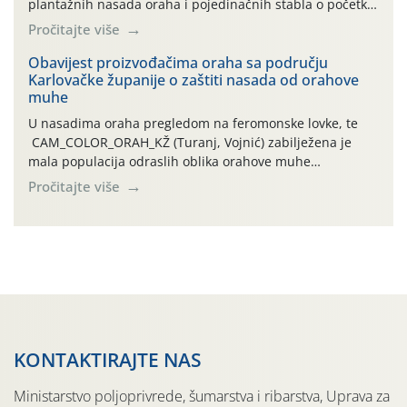
plantažnih nasada oraha i pojedinačnih stabla o početku
leta i ovogodišnjoj potrebi usmjerenog suzbijanja
Pročitajte više
orahove muhe (Rhagoletis completa)! Već dvanaest dana
traje drugi ovogodišnji “toplinski udar”, koji naročito
Obavijest proizvođačima oraha sa području
Karlovačke županije o zaštiti nasada od orahove
izražen zadnja šest dana (31.7.-05.8.), jer najviše
muhe
temperature zraka svakodnevno […]
U nasadima oraha pregledom na feromonske lovke, te
CAM_COLOR_ORAH_KŽ (Turanj, Vojnić) zabilježena je
mala populacija odraslih oblika orahove muhe
(Rhagoletis completa). Niska brojnost može se objasniti
Pročitajte više
činjenicom da je riječ o mladim nasadima s vrlo malim
urodom, što je povezano i s manjim brojem prezimjelih
jedinki. U starijim nasadima, na žutim ljepljivim Rebell
pločama s […]
KONTAKTIRAJTE NAS
Ministarstvo poljoprivrede, šumarstva i ribarstva, Uprava za