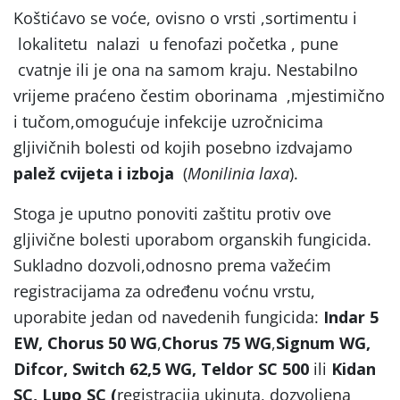
Koštićavo se voće, ovisno o vrsti ,sortimentu i
lokalitetu nalazi u fenofazi početka , pune
cvatnje ili je ona na samom kraju. Nestabilno
vrijeme praćeno čestim oborinama ,mjestimično
i tučom,omogućuje infekcije uzročnicima
gljivičnih bolesti od kojih posebno izdvajamo
palež cvijeta i izboja
(
Monilinia laxa
).
Stoga je uputno ponoviti zaštitu protiv ove
gljivične bolesti uporabom organskih fungicida.
Sukladno dozvoli,odnosno prema važećim
registracijama za određenu voćnu vrstu,
uporabite jedan od navedenih fungicida:
Indar 5
EW, Chorus 50 WG
,
Chorus 75 WG
,
Signum WG,
Difcor, Switch 62,5 WG, Teldor SC 500
ili
Kidan
SC, Lupo SC (
registracija ukinuta, dozvoljena