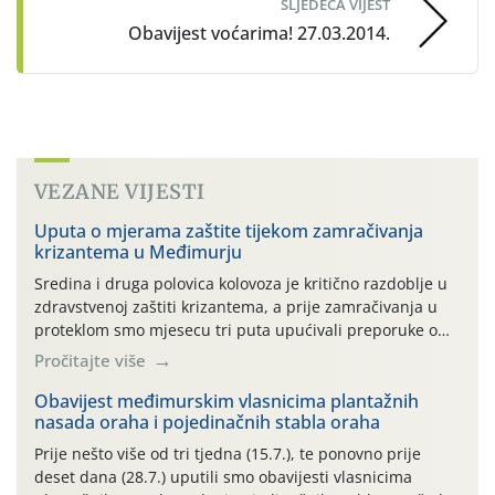
SLJEDEĆA VIJEST
Obavijest voćarima! 27.03.2014.
VEZANE VIJESTI
Uputa o mjerama zaštite tijekom zamračivanja
krizantema u Međimurju
Sredina i druga polovica kolovoza je kritično razdoblje u
zdravstvenoj zaštiti krizantema, a prije zamračivanja u
proteklom smo mjesecu tri puta upućivali preporuke o
preventivnim mjerama zaštite krizantema od najčešćih
Pročitajte više
uzročnika bolesti, štetnika i fito-fagnih grinja (23.7., 14.7.,
06.7.)! Na početku ovog mjeseca je zabilježeno je
Obavijest međimurskim vlasnicima plantažnih
nasada oraha i pojedinačnih stabla oraha
povijesno i ekstremno vruće meteorološko razdoblje, uz
najviše temperature […]
Prije nešto više od tri tjedna (15.7.), te ponovno prije
deset dana (28.7.) uputili smo obavijesti vlasnicima