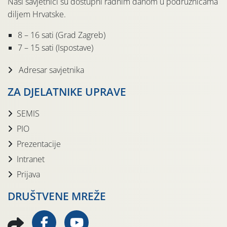
Naši savjetnici su dostupni radnim danom u podružnicama
diljem Hrvatske.
8 – 16 sati (Grad Zagreb)
7 – 15 sati (Ispostave)
Adresar savjetnika
ZA DJELATNIKE UPRAVE
SEMIS
PIO
Prezentacije
Intranet
Prijava
DRUŠTVENE MREŽE