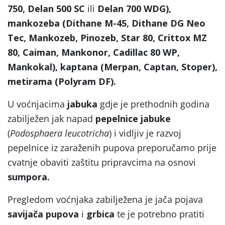
750, Delan 500 SC
ili
Delan 700 WDG),
mankozeba (Dithane M-45, Dithane DG Neo
Tec, Mankozeb, Pinozeb, Star 80, Crittox MZ
80, Caiman, Mankonor, Cadillac 80 WP,
Mankokal), kaptana (Merpan, Captan, Stoper),
metirama (Polyram DF).
U voćnjacima
jabuka
gdje je prethodnih godina
zabilježen jak napad
pepelnice jabuke
(
Podosphaera
leucotricha
) i vidljiv je razvoj
pepelnice iz zaraženih pupova preporučamo prije
cvatnje obaviti zaštitu pripravcima na osnovi
sumpora.
Pregledom voćnjaka zabilježena je jača pojava
savijača pupova
i
grbica
te je potrebno pratiti