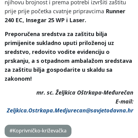
njihovu brojnost i prema potrebi izvršiti zaštitu
prije prije početka cvatnje pripravcima
Runner
240 EC, Insegar 25 WP i Laser.
Preporučena sredstva za zaštitu bilja
primijenite sukladno uputi priloženoj uz
sredstvo, redovito vodite evidenciju o
prskanju, a s otpadnom ambalažom sredstava
za zaštitu bilja gospodarite u skaldu sa
zakonom!
mr. sc. Željkica Oštrkapa-Međurečan
E-mail:
Zeljkica.Ostrkapa.Medjurecan@savjetodavna.hr
#Koprivničko-križevačka