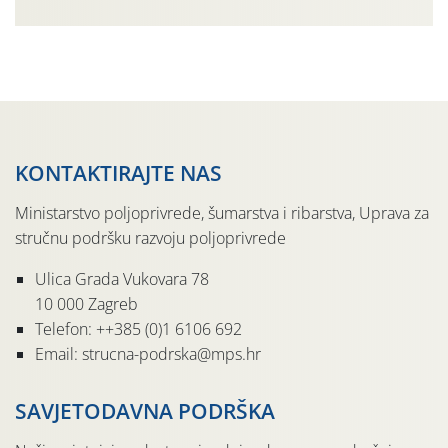
urodom, što je povezano i s manjim brojem prezimjelih
jedinki. U starijim nasadima, na žutim ljepljivim Rebell
pločama s […]
KONTAKTIRAJTE NAS
Ministarstvo poljoprivrede, šumarstva i ribarstva, Uprava za
stručnu podršku razvoju poljoprivrede
Ulica Grada Vukovara 78
10 000 Zagreb
Telefon: ++385 (0)1 6106 692
Email: strucna-podrska@mps.hr
SAVJETODAVNA PODRŠKA