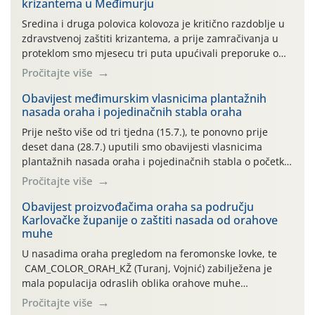
krizantema u Međimurju
Sredina i druga polovica kolovoza je kritično razdoblje u
zdravstvenoj zaštiti krizantema, a prije zamračivanja u
proteklom smo mjesecu tri puta upućivali preporuke o
preventivnim mjerama zaštite krizantema od najčešćih
Pročitajte više
uzročnika bolesti, štetnika i fito-fagnih grinja (23.7., 14.7.,
06.7.)! Na početku ovog mjeseca je zabilježeno je
Obavijest međimurskim vlasnicima plantažnih
nasada oraha i pojedinačnih stabla oraha
povijesno i ekstremno vruće meteorološko razdoblje, uz
najviše temperature […]
Prije nešto više od tri tjedna (15.7.), te ponovno prije
deset dana (28.7.) uputili smo obavijesti vlasnicima
plantažnih nasada oraha i pojedinačnih stabla o početku
leta i ovogodišnjoj potrebi usmjerenog suzbijanja
Pročitajte više
orahove muhe (Rhagoletis completa)! Već dvanaest dana
traje drugi ovogodišnji “toplinski udar”, koji naročito
Obavijest proizvođačima oraha sa području
Karlovačke županije o zaštiti nasada od orahove
izražen zadnja šest dana (31.7.-05.8.), jer najviše
muhe
temperature zraka svakodnevno […]
U nasadima oraha pregledom na feromonske lovke, te
CAM_COLOR_ORAH_KŽ (Turanj, Vojnić) zabilježena je
mala populacija odraslih oblika orahove muhe
(Rhagoletis completa). Niska brojnost može se objasniti
Pročitajte više
činjenicom da je riječ o mladim nasadima s vrlo malim