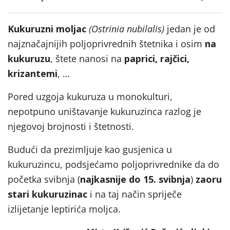
Kukuruzni moljac
(Ostrinia nubilalis)
jedan je od
najznačajnijih poljoprivrednih štetnika i osim
na
kukuruzu
, štete nanosi na
paprici, rajčici,
krizantemi
, …
Pored uzgoja kukuruza u monokulturi,
nepotpuno uništavanje kukuruzinca razlog je
njegovoj brojnosti i štetnosti.
Budući da prezimljuje kao gusjenica u
kukuruzincu, podsjećamo poljoprivrednike da do
početka svibnja (
najkasnije do 15. svibnja
)
zaoru
stari kukuruzinac
i na taj način spriječe
izlijetanje leptirića moljca.