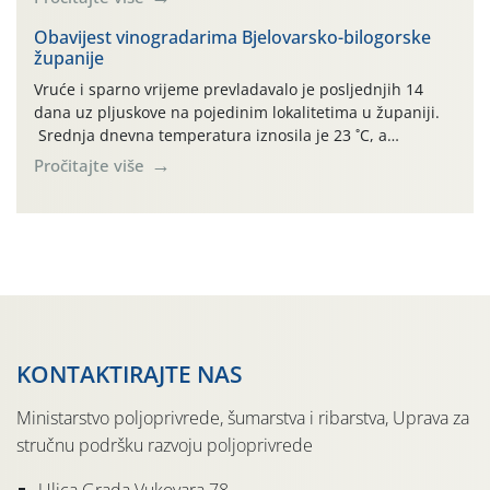
činjenicom da je riječ o mladim nasadima s vrlo malim
urodom, što je povezano i s manjim brojem prezimjelih
Obavijest vinogradarima Bjelovarsko-bilogorske
županije
jedinki. U starijim nasadima, na žutim ljepljivim Rebell
pločama s […]
Vruće i sparno vrijeme prevladavalo je posljednjih 14
dana uz pljuskove na pojedinim lokalitetima u županiji.
Srednja dnevna temperatura iznosila je 23 ˚C, a
maksimalne su posljednjih dana dosezale do 35 ˚C.
Pročitajte više
Simptome plamenjače vinove loze (Plasmoparas
viticola) vidljivi su na zapercima i vršnom mladom lišću.
Kako bi i dalje održali zdravu lisnu masu u zaštiti je
moguće […]
KONTAKTIRAJTE NAS
Ministarstvo poljoprivrede, šumarstva i ribarstva, Uprava za
stručnu podršku razvoju poljoprivrede