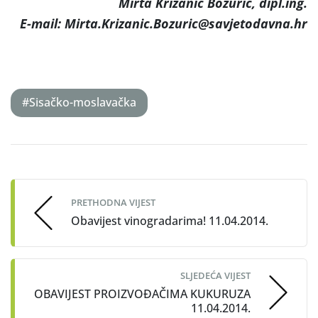
Mirta Križanić Božurić, dipl.ing.
E-mail: Mirta.Krizanic.Bozuric@savjetodavna.hr
#Sisačko-moslavačka
Post
navigation
PRETHODNA VIJEST
Obavijest vinogradarima! 11.04.2014.
SLJEDEĆA VIJEST
OBAVIJEST PROIZVOĐAČIMA KUKURUZA
11.04.2014.