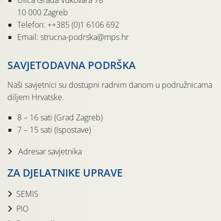
Ulica Grada Vukovara 78
10 000 Zagreb
Telefon: ++385 (0)1 6106 692
Email: strucna-podrska@mps.hr
SAVJETODAVNA PODRŠKA
Naši savjetnici su dostupni radnim danom u podružnicama
diljem Hrvatske.
8 – 16 sati (Grad Zagreb)
7 – 15 sati (Ispostave)
Adresar savjetnika
ZA DJELATNIKE UPRAVE
SEMIS
PIO