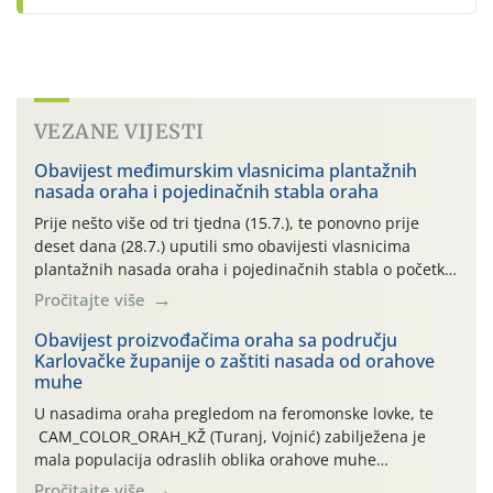
VEZANE VIJESTI
Obavijest međimurskim vlasnicima plantažnih
nasada oraha i pojedinačnih stabla oraha
Prije nešto više od tri tjedna (15.7.), te ponovno prije
deset dana (28.7.) uputili smo obavijesti vlasnicima
plantažnih nasada oraha i pojedinačnih stabla o početku
leta i ovogodišnjoj potrebi usmjerenog suzbijanja
Pročitajte više
orahove muhe (Rhagoletis completa)! Već dvanaest dana
traje drugi ovogodišnji “toplinski udar”, koji naročito
Obavijest proizvođačima oraha sa području
Karlovačke županije o zaštiti nasada od orahove
izražen zadnja šest dana (31.7.-05.8.), jer najviše
muhe
temperature zraka svakodnevno […]
U nasadima oraha pregledom na feromonske lovke, te
CAM_COLOR_ORAH_KŽ (Turanj, Vojnić) zabilježena je
mala populacija odraslih oblika orahove muhe
(Rhagoletis completa). Niska brojnost može se objasniti
Pročitajte više