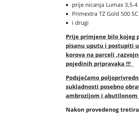
prije nicanja Lumax 3,5-4 
Primextra TZ Gold 500 SC 4
i drugi
Prije primjene bilo kojeg 
pisanu uputu i postupiti 
korova na parceli ,razvojn
pojedinih pripravaka !!!
Podsjećamo poljoprivredni
sukladnosti posebno obrat
ambrozijom i abutilonom k
Nakon provedenog tretiran