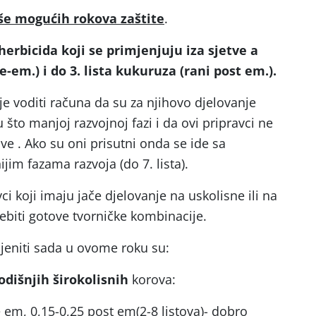
še mogućih rokova zaštite
.
erbicida koji se primjenjuju iza sjetve a
-em.) i do 3. lista kukuruza (rani post em.).
je voditi računa da su za njihovo djelovanje
u što manjoj razvojnoj fazi i da ovi pripravci ne
ve . Ako su oni prisutni onda se ide sa
im fazama razvoja (do 7. lista).
i koji imaju jače djelovanje na uskolisne ili na
ijebiti gotove tvorničke kombinacije.
ijeniti sada u ovome roku su:
dišnjih širokolisnih
korova:
e em, 0,15-0,25 post em(2-8 listova)- dobro