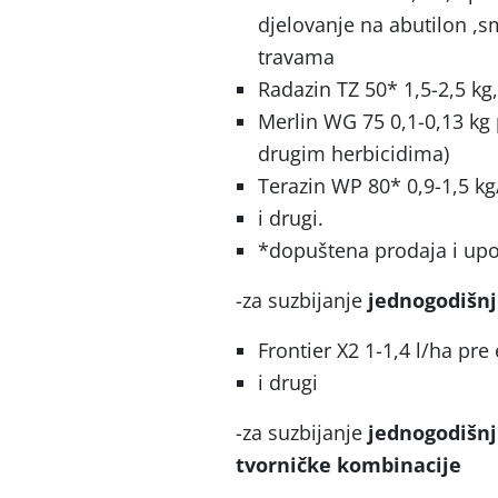
djelovanje na abutilon ,
travama
Radazin TZ 50* 1,5-2,5 kg
Merlin WG 75 0,1-0,13 kg p
drugim herbicidima)
Terazin WP 80* 0,9-1,5 k
i drugi.
*dopuštena prodaja i upot
-za suzbijanje
jednogodišnji
Frontier X2 1-1,4 l/ha pre
i drugi
-za suzbijanje
jednogodišnji
tvorničke kombinacije