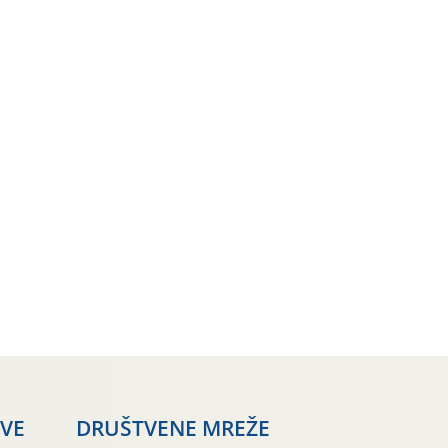
AVE
DRUŠTVENE MREŽE