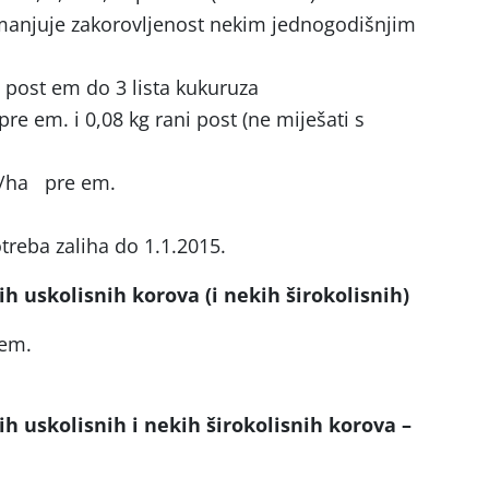
smanjuje zakorovljenost nekim jednogodišnjim
, post em do 3 lista kukuruza
re em. i 0,08 kg rani post (ne miješati s
g/ha pre em.
reba zaliha do 1.1.2015.
h uskolisnih korova (i nekih širokolisnih)
 em.
h uskolisnih i nekih širokolisnih korova –