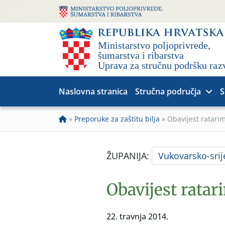
Naslovna stranica
Stručna područja
S
»
Preporuke za zaštitu bilja
»
Obavijest ratari
ŽUPANIJA:
Vukovarsko-sri
Obavijest ratar
22. travnja 2014.