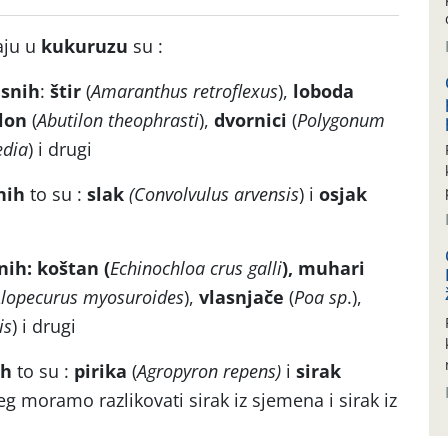
jaju u
kukuruzu
su :
isnih
:
štir
(
Amaranthus retroflexus
),
loboda
ilon
(
Abutilon theophrasti
),
dvornici
(
Polygonum
edia
) i drugi
nih
to su :
slak
(Convolvulus arvensis
) i
osjak
nih: koštan (
Echinochloa crus galli
), muhari
lopecurus myosuroides
),
vlasnjače
(
Poa sp
.),
is
) i drugi
ih
to su :
pirika
(
Agropyron repens)
i
sirak
eg moramo razlikovati sirak iz sjemena i sirak iz