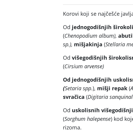
Korovi koji se najčešće javl
Od
jednogodišnjih širokol
(
Chenopodium album),
abut
sp.),
mišjakinja
(
Stellaria m
Od
višegodišnjih širokolis
(
Cirsium arvense)
Od jednogodišnjih uskolis
(
Setaria spp
.),
mišji repak
(
A
svračica
(
Digitaria sanquinal
Od
uskolisnih višegodišnj
(
Sorghum halepense
) kod koj
rizoma.