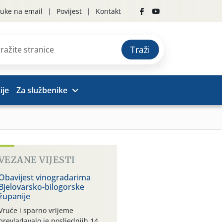
uke na email
Povijest
Kontakt
Traži
ije
Za službenike
VEZANE VIJESTI
Obavijest vinogradarima
Bjelovarsko-bilogorske
županije
Vruće i sparno vrijeme
prevladavalo je posljednjih 14