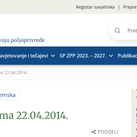
Registar savjetnika
Prepor
Pretraži
stranice
avjetovanje i tečajevi
SP ZPP 2023. – 2027.
Publikac
ma 22.04.2014.
jemska
ima 22.04.2014.
PODIJELI