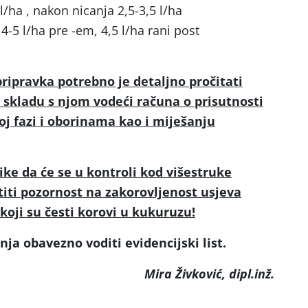
l/ha , nakon nicanja 2,5-3,5 l/ha
-5 l/ha pre -em, 4,5 l/ha rani post
pripravka potrebno je detaljno pročitati
u skladu s njom vodeći računa o prisutnosti
oj fazi i oborinama kao i miješanju
ke da će se u kontroli kod višestruke
iti pozornost na zakorovljenost usjeva
oji su česti korovi u kukuruzu!
ja obavezno voditi evidencijski list.
Mira Živković, dipl.inž.