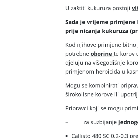
U zaštiti kukuruza postoji
vi
Sada je vrijeme primjene h
prije nicanja kukuruza (pre
Kod njihove primjene bitno 
potrebne
oborine
te korov 
djeluju na višegodišnje koro
primjenom herbicida u kasnij
Mogu se kombinirati pripravc
širokolisne korove ili upotr
Pripravci koji se mogu prim
– za suzbijanje
jednogo
Callisto 480 SC 0,2-0,3 pr