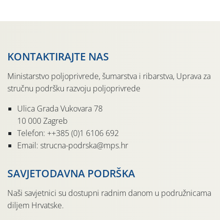
sedmu godinu zaredom održava u sklopu proslave Dana
svete […]
KONTAKTIRAJTE NAS
Ministarstvo poljoprivrede, šumarstva i ribarstva, Uprava za
stručnu podršku razvoju poljoprivrede
Ulica Grada Vukovara 78
10 000 Zagreb
Telefon: ++385 (0)1 6106 692
Email: strucna-podrska@mps.hr
SAVJETODAVNA PODRŠKA
Naši savjetnici su dostupni radnim danom u podružnicama
diljem Hrvatske.