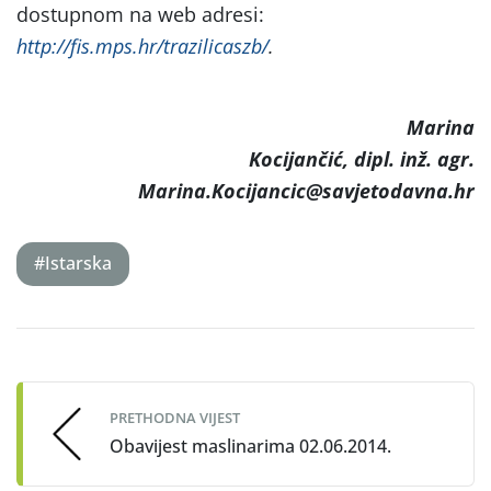
dostupnom na web adresi:
http://fis.mps.hr/trazilicaszb/
.
Marina
Kocijančić, dipl. inž. agr.
Marina.Kocijancic@savjetodavna.hr
#Istarska
Post
navigation
PRETHODNA VIJEST
Obavijest maslinarima 02.06.2014.