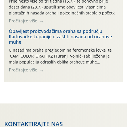
Prije nešto više od tri tjedna (15.7.), te ponovno prije
deset dana (28.7.) uputili smo obavijesti vlasnicima
plantažnih nasada oraha i pojedinačnih stabla o početku
leta i ovogodišnjoj potrebi usmjerenog suzbijanja
Pročitajte više
orahove muhe (Rhagoletis completa)! Već dvanaest dana
traje drugi ovogodišnji “toplinski udar”, koji naročito
Obavijest proizvođačima oraha sa području
Karlovačke županije o zaštiti nasada od orahove
izražen zadnja šest dana (31.7.-05.8.), jer najviše
muhe
temperature zraka svakodnevno […]
U nasadima oraha pregledom na feromonske lovke, te
CAM_COLOR_ORAH_KŽ (Turanj, Vojnić) zabilježena je
mala populacija odraslih oblika orahove muhe
(Rhagoletis completa). Niska brojnost može se objasniti
Pročitajte više
činjenicom da je riječ o mladim nasadima s vrlo malim
urodom, što je povezano i s manjim brojem prezimjelih
jedinki. U starijim nasadima, na žutim ljepljivim Rebell
pločama s […]
KONTAKTIRAJTE NAS