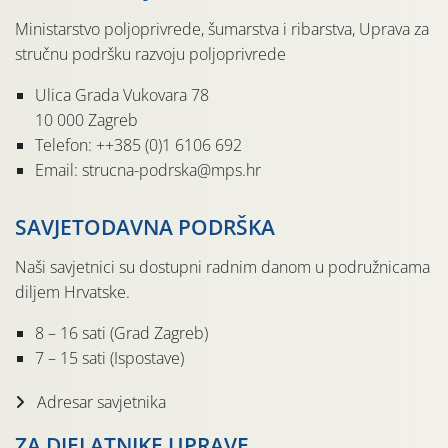
Ministarstvo poljoprivrede, šumarstva i ribarstva, Uprava za
stručnu podršku razvoju poljoprivrede
Ulica Grada Vukovara 78
10 000 Zagreb
Telefon: ++385 (0)1 6106 692
Email: strucna-podrska@mps.hr
SAVJETODAVNA PODRŠKA
Naši savjetnici su dostupni radnim danom u podružnicama
diljem Hrvatske.
8 – 16 sati (Grad Zagreb)
7 – 15 sati (Ispostave)
Adresar savjetnika
ZA DJELATNIKE UPRAVE