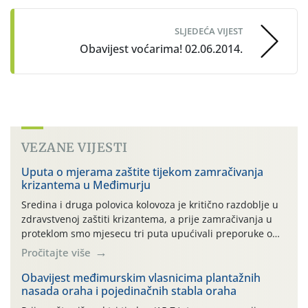
SLJEDEĆA VIJEST
Obavijest voćarima! 02.06.2014.
VEZANE VIJESTI
Uputa o mjerama zaštite tijekom zamračivanja
krizantema u Međimurju
Sredina i druga polovica kolovoza je kritično razdoblje u
zdravstvenoj zaštiti krizantema, a prije zamračivanja u
proteklom smo mjesecu tri puta upućivali preporuke o
preventivnim mjerama zaštite krizantema od najčešćih
Pročitajte više
uzročnika bolesti, štetnika i fito-fagnih grinja (23.7., 14.7.,
06.7.)! Na početku ovog mjeseca je zabilježeno je
Obavijest međimurskim vlasnicima plantažnih
nasada oraha i pojedinačnih stabla oraha
povijesno i ekstremno vruće meteorološko razdoblje, uz
najviše temperature […]