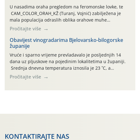
U nasadima oraha pregledom na feromonske lovke, te
CAM_COLOR_ORAH_KŽ (Turanj, Vojnić) zabilježena je
mala populacija odraslih oblika orahove muhe
(Rhagoletis completa). Niska brojnost može se objasniti
Pročitajte više
činjenicom da je riječ o mladim nasadima s vrlo malim
urodom, što je povezano i s manjim brojem prezimjelih
Obavijest vinogradarima Bjelovarsko-bilogorske
županije
jedinki. U starijim nasadima, na žutim ljepljivim Rebell
pločama s […]
Vruće i sparno vrijeme prevladavalo je posljednjih 14
dana uz pljuskove na pojedinim lokalitetima u županiji.
Srednja dnevna temperatura iznosila je 23 ˚C, a
maksimalne su posljednjih dana dosezale do 35 ˚C.
Pročitajte više
Simptome plamenjače vinove loze (Plasmoparas
viticola) vidljivi su na zapercima i vršnom mladom lišću.
Kako bi i dalje održali zdravu lisnu masu u zaštiti je
moguće […]
KONTAKTIRAJTE NAS