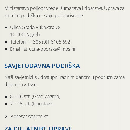
Ministarstvo poljoprivrede, šumarstva i ribarstva, Uprava za
stručnu podršku razvoju poljoprivrede
Ulica Grada Vukovara 78
10 000 Zagreb
Telefon: ++385 (0)1 6106 692
Email: strucna-podrska@mps.hr
SAVJETODAVNA PODRŠKA
Naši savjetnici su dostupni radnim danom u podružnicama
diljem Hrvatske.
8 – 16 sati (Grad Zagreb)
7 – 15 sati (Ispostave)
Adresar savjetnika
ZA DJELATNIKE UPRAVE