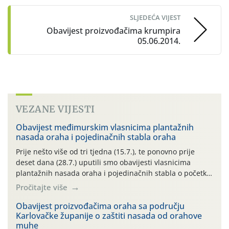
SLJEDEĆA VIJEST
Obavijest proizvođačima krumpira
05.06.2014.
VEZANE VIJESTI
Obavijest međimurskim vlasnicima plantažnih
nasada oraha i pojedinačnih stabla oraha
Prije nešto više od tri tjedna (15.7.), te ponovno prije
deset dana (28.7.) uputili smo obavijesti vlasnicima
plantažnih nasada oraha i pojedinačnih stabla o početku
leta i ovogodišnjoj potrebi usmjerenog suzbijanja
Pročitajte više
orahove muhe (Rhagoletis completa)! Već dvanaest dana
traje drugi ovogodišnji “toplinski udar”, koji naročito
Obavijest proizvođačima oraha sa području
Karlovačke županije o zaštiti nasada od orahove
izražen zadnja šest dana (31.7.-05.8.), jer najviše
muhe
temperature zraka svakodnevno […]