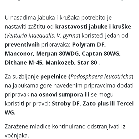
U nasadima jabuka i krušaka potrebito je
nastaviti zaštitu od
krastavosti jabuke i kruške
(
Venturia inaequalis, V. pyrina
) koristeći jedan od
preventivnih
pripravaka:
Polyram DF,
Manconor, Merpan 80WDG, Captan 80WG,
Dithane M-45, Mankozeb, Star 80 .
Za suzbijanje
pepelnice (
Podosphaera leucotricha
)
na jabukama gore navedenim pripravcima dodati
pripravak na
osnovi sumpora
ili se mogu
koristiti pripravci:
Stroby DF, Zato plus ili Tercel
WG.
Zaražene mladice kontinuirano odstranjivati iz
voćnjaka.