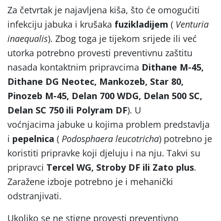
Za četvrtak je najavljena kiša, što će omogućiti
infekciju jabuka i krušaka
fuzikladijem
(
Venturia
inaequalis
). Zbog toga je tijekom srijede ili već
utorka potrebno provesti preventivnu zaštitu
nasada kontaktnim pripravcima
Dithane M-45,
Dithane DG Neotec, Mankozeb, Star 80,
Pinozeb M-45, Delan 700 WDG, Delan 500 SC,
Delan SC 750 ili Polyram DF
). U
voćnjacima jabuke u kojima problem predstavlja
i
pepelnica
(
Podosphaera leucotricha
) potrebno je
koristiti pripravke koji djeluju i na nju. Takvi su
pripravci
Tercel WG, Stroby DF ili Zato plus
.
Zaražene izboje potrebno je i mehanički
odstranjivati.
Ukoliko se ne stigne provesti preventivno