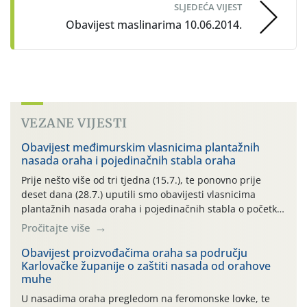
SLJEDEĆA VIJEST
Obavijest maslinarima 10.06.2014.
VEZANE VIJESTI
Obavijest međimurskim vlasnicima plantažnih
nasada oraha i pojedinačnih stabla oraha
Prije nešto više od tri tjedna (15.7.), te ponovno prije
deset dana (28.7.) uputili smo obavijesti vlasnicima
plantažnih nasada oraha i pojedinačnih stabla o početku
leta i ovogodišnjoj potrebi usmjerenog suzbijanja
Pročitajte više
orahove muhe (Rhagoletis completa)! Već dvanaest dana
traje drugi ovogodišnji “toplinski udar”, koji naročito
Obavijest proizvođačima oraha sa području
Karlovačke županije o zaštiti nasada od orahove
izražen zadnja šest dana (31.7.-05.8.), jer najviše
muhe
temperature zraka svakodnevno […]
U nasadima oraha pregledom na feromonske lovke, te