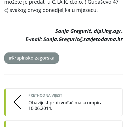
možete je predati u C.I.A.K. d.o.o. ( Gubaševo 47
c) svakog prvog ponedjeljka u mjesecu.
Sanja Gregurić, dipl.ing.agr.
E-mail: Sanja.Greguric@savjetodavna.hr
#Krapinsko-zagorska
Post
navigation
PRETHODNA VIJEST
Obavijest proizvođačima krumpira
10.06.2014.