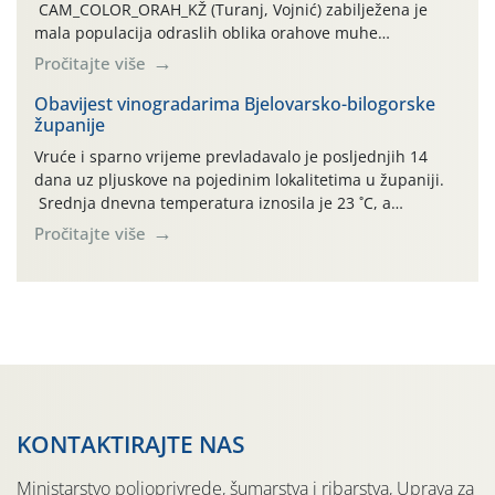
CAM_COLOR_ORAH_KŽ (Turanj, Vojnić) zabilježena je
mala populacija odraslih oblika orahove muhe
(Rhagoletis completa). Niska brojnost može se objasniti
Pročitajte više
činjenicom da je riječ o mladim nasadima s vrlo malim
urodom, što je povezano i s manjim brojem prezimjelih
Obavijest vinogradarima Bjelovarsko-bilogorske
županije
jedinki. U starijim nasadima, na žutim ljepljivim Rebell
pločama s […]
Vruće i sparno vrijeme prevladavalo je posljednjih 14
dana uz pljuskove na pojedinim lokalitetima u županiji.
Srednja dnevna temperatura iznosila je 23 ˚C, a
maksimalne su posljednjih dana dosezale do 35 ˚C.
Pročitajte više
Simptome plamenjače vinove loze (Plasmoparas
viticola) vidljivi su na zapercima i vršnom mladom lišću.
Kako bi i dalje održali zdravu lisnu masu u zaštiti je
moguće […]
KONTAKTIRAJTE NAS
Ministarstvo poljoprivrede, šumarstva i ribarstva, Uprava za