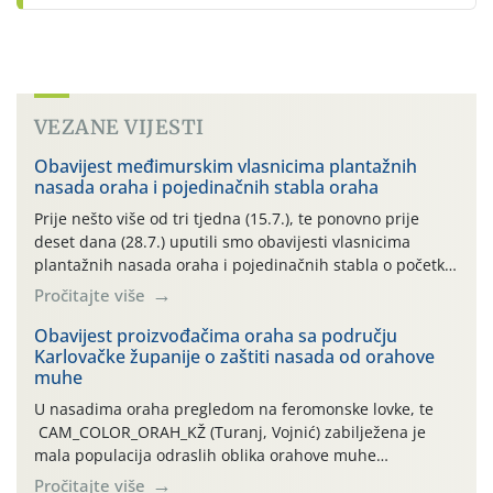
VEZANE VIJESTI
Obavijest međimurskim vlasnicima plantažnih
nasada oraha i pojedinačnih stabla oraha
Prije nešto više od tri tjedna (15.7.), te ponovno prije
deset dana (28.7.) uputili smo obavijesti vlasnicima
plantažnih nasada oraha i pojedinačnih stabla o početku
leta i ovogodišnjoj potrebi usmjerenog suzbijanja
Pročitajte više
orahove muhe (Rhagoletis completa)! Već dvanaest dana
traje drugi ovogodišnji “toplinski udar”, koji naročito
Obavijest proizvođačima oraha sa području
Karlovačke županije o zaštiti nasada od orahove
izražen zadnja šest dana (31.7.-05.8.), jer najviše
muhe
temperature zraka svakodnevno […]
U nasadima oraha pregledom na feromonske lovke, te
CAM_COLOR_ORAH_KŽ (Turanj, Vojnić) zabilježena je
mala populacija odraslih oblika orahove muhe
(Rhagoletis completa). Niska brojnost može se objasniti
Pročitajte više