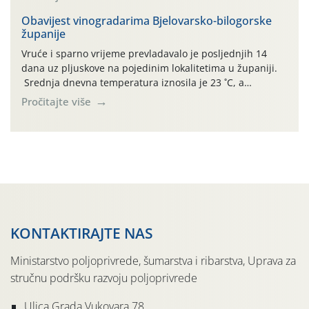
činjenicom da je riječ o mladim nasadima s vrlo malim
urodom, što je povezano i s manjim brojem prezimjelih
Obavijest vinogradarima Bjelovarsko-bilogorske
županije
jedinki. U starijim nasadima, na žutim ljepljivim Rebell
pločama s […]
Vruće i sparno vrijeme prevladavalo je posljednjih 14
dana uz pljuskove na pojedinim lokalitetima u županiji.
Srednja dnevna temperatura iznosila je 23 ˚C, a
maksimalne su posljednjih dana dosezale do 35 ˚C.
Pročitajte više
Simptome plamenjače vinove loze (Plasmoparas
viticola) vidljivi su na zapercima i vršnom mladom lišću.
Kako bi i dalje održali zdravu lisnu masu u zaštiti je
moguće […]
KONTAKTIRAJTE NAS
Ministarstvo poljoprivrede, šumarstva i ribarstva, Uprava za
stručnu podršku razvoju poljoprivrede
Ulica Grada Vukovara 78