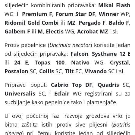
slijedećih kombiniranih pripravaka:
Mikal Flash
WG ili
Premium F
,
Forum Star DF
,
Winner
WP,
Ridomil Gold Combi
ili
MZ
,
Pergado F
,
Baldo F
,
Galbem F
ili
M
,
Electis
WG,
Acrobat MZ
i sl.
Protiv pepelnice (
Uncinula necator
) koristite jedan
od slijedećih pripravaka:
Falcon
,
Systhane 12 E
ili
24 E
,
Topas 100
,
Nativo
WG,
Crystal
,
Postalon
SC,
Collis
SC,
Tilt
EC,
Vivando
SC i sl.
Pripravci poput:
Cabrio Top DF
,
Quadris
SC,
Universalis
SC, i
Eclair
WG registrirani su za
suzbijanje kako pepelnice tako i plamenjače.
U ovoj početnoj fazi razvoja grozdova vrlo je
bitna zaštita istih protiv sive plijesni (
Botritis
cinerea
) pri čemu koristite jedan od slijedećih