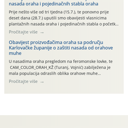
nasada oraha i pojedinačnih stabla oraha
povijesno i ekstremno vruće meteorološko razdoblje, uz
najviše temperature […]
Prije nešto više od tri tjedna (15.7.), te ponovno prije
deset dana (28.7.) uputili smo obavijesti vlasnicima
plantažnih nasada oraha i pojedinačnih stabla o početku
leta i ovogodišnjoj potrebi usmjerenog suzbijanja
Pročitajte više
orahove muhe (Rhagoletis completa)! Već dvanaest dana
traje drugi ovogodišnji “toplinski udar”, koji naročito
Obavijest proizvođačima oraha sa području
Karlovačke županije o zaštiti nasada od orahove
izražen zadnja šest dana (31.7.-05.8.), jer najviše
muhe
temperature zraka svakodnevno […]
U nasadima oraha pregledom na feromonske lovke, te
CAM_COLOR_ORAH_KŽ (Turanj, Vojnić) zabilježena je
mala populacija odraslih oblika orahove muhe
(Rhagoletis completa). Niska brojnost može se objasniti
Pročitajte više
činjenicom da je riječ o mladim nasadima s vrlo malim
urodom, što je povezano i s manjim brojem prezimjelih
jedinki. U starijim nasadima, na žutim ljepljivim Rebell
pločama s […]