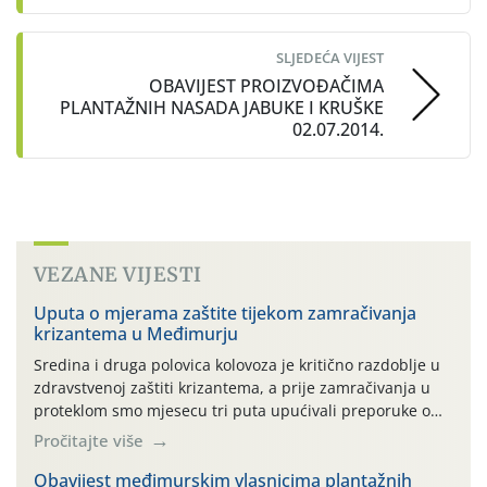
SLJEDEĆA VIJEST
OBAVIJEST PROIZVOĐAČIMA
PLANTAŽNIH NASADA JABUKE I KRUŠKE
02.07.2014.
VEZANE VIJESTI
Uputa o mjerama zaštite tijekom zamračivanja
krizantema u Međimurju
Sredina i druga polovica kolovoza je kritično razdoblje u
zdravstvenoj zaštiti krizantema, a prije zamračivanja u
proteklom smo mjesecu tri puta upućivali preporuke o
preventivnim mjerama zaštite krizantema od najčešćih
Pročitajte više
uzročnika bolesti, štetnika i fito-fagnih grinja (23.7., 14.7.,
06.7.)! Na početku ovog mjeseca je zabilježeno je
Obavijest međimurskim vlasnicima plantažnih