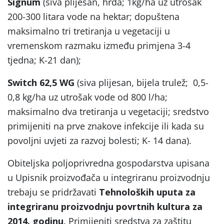
Signum
(siva plijesan, hrđa; 1kg/ha uz utrošak
200-300 litara vode na hektar; dopuštena
maksimalno tri tretiranja u vegetaciji u
vremenskom razmaku između primjena 3-4
tjedna; K-21 dan);
Switch 62,5 WG
(siva plijesan, bijela trulež; 0,5-
0,8 kg/ha uz utrošak vode od 800 l/ha;
maksimalno dva tretiranja u vegetaciji; sredstvo
primijeniti na prve znakove infekcije ili kada su
povoljni uvjeti za razvoj bolesti; K- 14 dana).
Obiteljska poljoprivredna gospodarstva upisana
u Upisnik proizvođača u integriranu proizvodnju
trebaju se pridržavati
Tehnoloških uputa za
integriranu proizvodnju povrtnih kultura za
2014. godinu
. Primijeniti sredstva za zaštitu