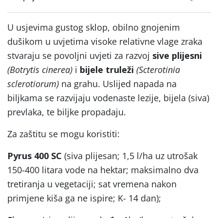
U usjevima gustog sklop, obilno gnojenim
dušikom u uvjetima visoke relativne vlage zraka
stvaraju se povoljni uvjeti za razvoj
sive plijesni
(Botrytis cinerea)
i
bijele truleži
(Scterotinia
sclerotiorum)
na grahu. Uslijed napada na
biljkama se razvijaju vodenaste lezije, bijela (siva)
prevlaka, te biljke propadaju.
Za zaštitu se mogu koristiti:
Pyrus 400 SC
(siva plijesan; 1,5 l/ha uz utrošak
150-400 litara vode na hektar; maksimalno dva
tretiranja u vegetaciji; sat vremena nakon
primjene kiša ga ne ispire; K- 14 dan);