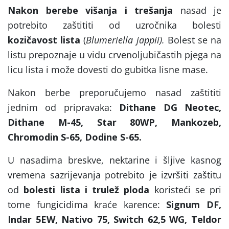
Nakon berebe višanja i trešanja
nasad je
potrebito zaštititi od uzročnika bolesti
kozičavost lista
(
Blumeriella jappii).
Bolest se na
listu prepoznaje u vidu crvenoljubičastih pjega na
licu lista i može dovesti do gubitka lisne mase.
Nakon berbe preporučujemo nasad zaštititi
jednim od pripravaka:
Dithane DG Neotec,
Dithane M-45, Star 80WP, Mankozeb,
Chromodin S-65, Dodine S-65.
U nasadima breskve, nektarine i šljive kasnog
vremena sazrijevanja potrebito je izvršiti zaštitu
od
bolesti lista i trulež ploda
koristeći se pri
tome fungicidima kraće karence:
Signum DF,
Indar 5EW, Nativo 75, Switch 62,5 WG, Teldor