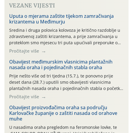
VEZANE VIJESTI
Uputa o mjerama zaštite tijekom zamračivanja
krizantema u Međimurju
Sredina i druga polovica kolovoza je kritično razdoblje u
zdravstvenoj zaštiti krizantema, a prije zamračivanja u
proteklom smo mjesecu tri puta upućivali preporuke o
preventivnim mjerama zaštite krizantema od najčešćih
Pročitajte više
uzročnika bolesti, štetnika i fito-fagnih grinja (23.7., 14.7.,
06.7.)! Na početku ovog mjeseca je zabilježeno je
Obavijest međimurskim vlasnicima plantažnih
nasada oraha i pojedinačnih stabla oraha
povijesno i ekstremno vruće meteorološko razdoblje, uz
najviše temperature […]
Prije nešto više od tri tjedna (15.7.), te ponovno prije
deset dana (28.7.) uputili smo obavijesti vlasnicima
plantažnih nasada oraha i pojedinačnih stabla o početku
leta i ovogodišnjoj potrebi usmjerenog suzbijanja
Pročitajte više
orahove muhe (Rhagoletis completa)! Već dvanaest dana
traje drugi ovogodišnji “toplinski udar”, koji naročito
Obavijest proizvođačima oraha sa području
Karlovačke županije o zaštiti nasada od orahove
izražen zadnja šest dana (31.7.-05.8.), jer najviše
muhe
temperature zraka svakodnevno […]
U nasadima oraha pregledom na feromonske lovke, te