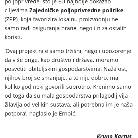
poljoprivrede, što je EU najbolje dokazao
ciljevima
Zajedničke poljoprivredne politike
(ZPP), koja favorizira lokalnu proizvodnju ne
samo radi osiguranja hrane, nego i niza ostalih
koristi.
‘Ovaj projekt nije samo tržišni, nego i upozorenje
da više brige, kao društvo i država, moramo
posvetiti obiteljskim gospodarstvima. Nažalost,
njihov broj se smanjuje, a to nije dobro, ma
koliko god neki govorili suprotno. Krenimo samo
od toga da su mala gospodarstva prilagodljivija i
žilavija od velikih sustava, ali potrebna im je naša
potpora’, naglasio je Ernoić.
Kruno Kartus,