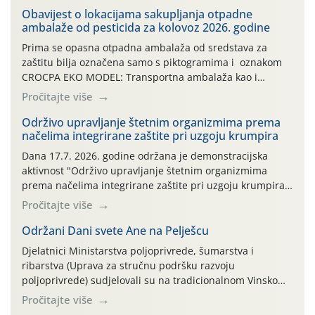
Obavijest o lokacijama sakupljanja otpadne
ambalaže od pesticida za kolovoz 2026. godine
Prima se opasna otpadna ambalaža od sredstava za
zaštitu bilja označena samo s piktogramima i oznakom
CROCPA EKO MODEL: Transportna ambalaža kao i
ambalaža drugih proizvoda koji nisu sredstva za zaštitu
Pročitajte više
bilja (npr. ambalaža od mineralnih gnojiva,) se ne
prihvaća. Korisnicima je osiguran besplatni povrat
Održivo upravljanje štetnim organizmima prema
načelima integrirane zaštite pri uzgoju krumpira
prazne ambalaže isključivo ovih tvrtki: AGROCHEM-MAKS,
AGRONOM, ALBAUGH TKI* (PINUS […]
Dana 17.7. 2026. godine održana je demonstracijska
aktivnost "Održivo upravljanje štetnim organizmima
prema načelima integrirane zaštite pri uzgoju krumpira"
na pokusnom polju "Poredje", kraj naselja Belica (ARKOD
Pročitajte više
parcela ID 2445031) (središnji dio Međimurske županije).
Održani Dani svete Ane na Pelješcu
Djelatnici Ministarstva poljoprivrede, šumarstva i
ribarstva (Uprava za stručnu podršku razvoju
poljoprivrede) sudjelovali su na tradicionalnom Vinskom
forumu, održanom 24.07.2026. godine u Domu vinarske
Pročitajte više
tradicije u Putnikovićima na poluotoku Pelješcu, u