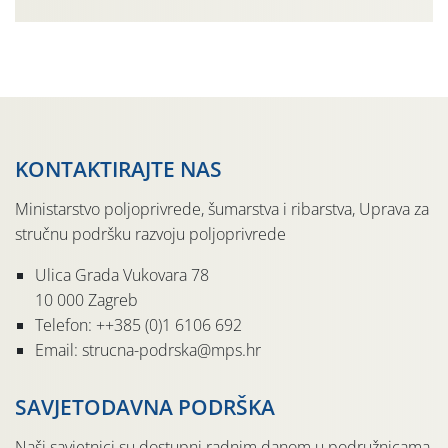
organizaciji PZ Putniković, Zadružni savez Dalmacije,
Udruga Dalmika i općina Ston. Manifestacija, koja se već
sedmu godinu zaredom održava u sklopu proslave Dana
svete […]
KONTAKTIRAJTE NAS
Ministarstvo poljoprivrede, šumarstva i ribarstva, Uprava za
stručnu podršku razvoju poljoprivrede
Ulica Grada Vukovara 78
10 000 Zagreb
Telefon: ++385 (0)1 6106 692
Email: strucna-podrska@mps.hr
SAVJETODAVNA PODRŠKA
Naši savjetnici su dostupni radnim danom u podružnicama