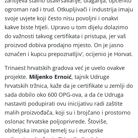
zahtijeva stalno usavršavanje, ulaganja, općenito
ogroman rad i trud. Otkupljivači i industrija imaju
svoje uvjete koji često nisu povoljni i onakvi
kakve biste htjeli. Upravo u tom dijelu dolazimo
do važnosti takvog certifikata i pristupa, jer vaš
proizvod dobiva prodajno mjesto. On je jasno
označen i kupcu prepoznatljiv’, ocijenio je Horvat.
Trinaest hrvatskih gradova već je uvelo ovakve
projekte.
Miljenko Ernoić
, tajnik Udruge
hrvatskih tržnica, kaže da je certifikate u zemlji do
sada dobilo oko 600 OPG-ova, a da će Udruga
nastaviti podupirati ovu inicijativu radi zaštite
malih proizvođača, koji su i brojčano i prostorno
oslonac hrvatske poljoprivrede. Štoviše,
obiteljska imanja temelj su i europske