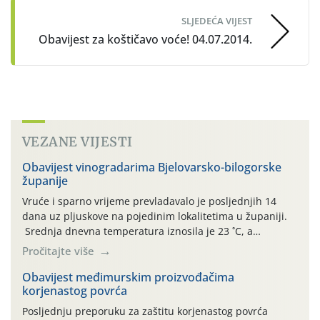
SLJEDEĆA VIJEST
Obavijest za koštičavo voće! 04.07.2014.
VEZANE VIJESTI
Obavijest vinogradarima Bjelovarsko-bilogorske
županije
Vruće i sparno vrijeme prevladavalo je posljednjih 14
dana uz pljuskove na pojedinim lokalitetima u županiji.
Srednja dnevna temperatura iznosila je 23 ˚C, a
maksimalne su posljednjih dana dosezale do 35 ˚C.
Pročitajte više
Simptome plamenjače vinove loze (Plasmoparas
viticola) vidljivi su na zapercima i vršnom mladom lišću.
Obavijest međimurskim proizvođačima
korjenastog povrća
Kako bi i dalje održali zdravu lisnu masu u zaštiti je
moguće […]
Posljednju preporuku za zaštitu korjenastog povrća