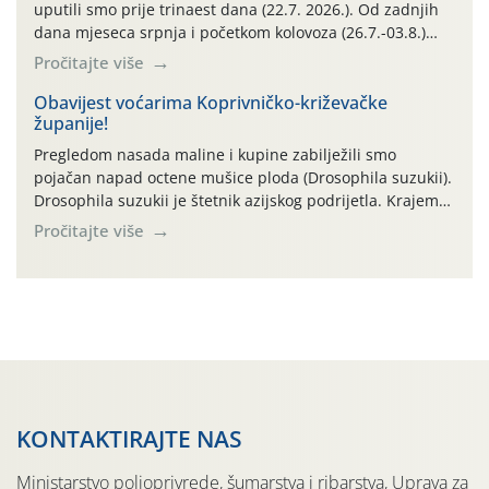
uputili smo prije trinaest dana (22.7. 2026.). Od zadnjih
dana mjeseca srpnja i početkom kolovoza (26.7.-03.8.)
traje izuzetno nepovoljno meteorološko razdoblje za rast
Pročitajte više
i razvoj korjenastog povrća: najviše dnevne temperature
zraka zadnjih su devet dana u rasponu 30,7°-38,0°C!
Obavijest voćarima Koprivničko-križevačke
županije!
Drugi ovogodišnji “toplinski udar” naročito je izražen
zadnja četiri dana (31.7.-03.8.), […]
Pregledom nasada maline i kupine zabilježili smo
pojačan napad octene mušice ploda (Drosophila suzukii).
Drosophila suzukii je štetnik azijskog podrijetla. Krajem
2010. godine prvi puta je registriran u Hrvatskoj, a u
Pročitajte više
rujnu 2016. godine na našem su području zabilježene
gospodarski važne štete. Riječ je o štetniku vrlo sličnom
dobro poznatoj vinskoj mušici, no za razliku […]
KONTAKTIRAJTE NAS
Ministarstvo poljoprivrede, šumarstva i ribarstva, Uprava za