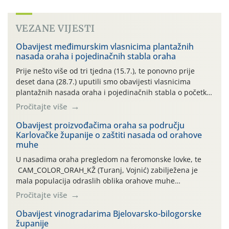
VEZANE VIJESTI
Obavijest međimurskim vlasnicima plantažnih
nasada oraha i pojedinačnih stabla oraha
Prije nešto više od tri tjedna (15.7.), te ponovno prije
deset dana (28.7.) uputili smo obavijesti vlasnicima
plantažnih nasada oraha i pojedinačnih stabla o početku
leta i ovogodišnjoj potrebi usmjerenog suzbijanja
Pročitajte više
orahove muhe (Rhagoletis completa)! Već dvanaest dana
traje drugi ovogodišnji “toplinski udar”, koji naročito
Obavijest proizvođačima oraha sa području
Karlovačke županije o zaštiti nasada od orahove
izražen zadnja šest dana (31.7.-05.8.), jer najviše
muhe
temperature zraka svakodnevno […]
U nasadima oraha pregledom na feromonske lovke, te
CAM_COLOR_ORAH_KŽ (Turanj, Vojnić) zabilježena je
mala populacija odraslih oblika orahove muhe
(Rhagoletis completa). Niska brojnost može se objasniti
Pročitajte više
činjenicom da je riječ o mladim nasadima s vrlo malim
urodom, što je povezano i s manjim brojem prezimjelih
Obavijest vinogradarima Bjelovarsko-bilogorske
županije
jedinki. U starijim nasadima, na žutim ljepljivim Rebell