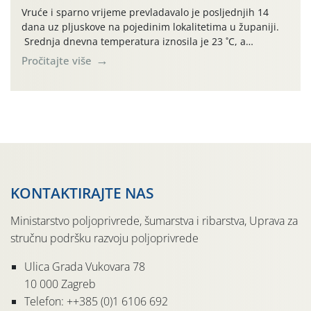
pločama s […]
Vruće i sparno vrijeme prevladavalo je posljednjih 14
dana uz pljuskove na pojedinim lokalitetima u županiji.
Srednja dnevna temperatura iznosila je 23 ˚C, a
maksimalne su posljednjih dana dosezale do 35 ˚C.
Pročitajte više
Simptome plamenjače vinove loze (Plasmoparas
viticola) vidljivi su na zapercima i vršnom mladom lišću.
Kako bi i dalje održali zdravu lisnu masu u zaštiti je
moguće […]
KONTAKTIRAJTE NAS
Ministarstvo poljoprivrede, šumarstva i ribarstva, Uprava za
stručnu podršku razvoju poljoprivrede
Ulica Grada Vukovara 78
10 000 Zagreb
Telefon: ++385 (0)1 6106 692