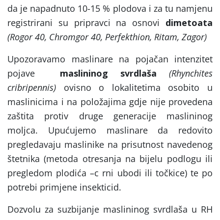
da je napadnuto 10-15 % plodova i za tu namjenu
registrirani su pripravci na osnovi
dimetoata
(Rogor 40, Chromgor 40, Perfekthion, Ritam, Zagor)
Upozoravamo maslinare na pojačan intenzitet
pojave
maslininog svrdlaša
(Rhynchites
cribripennis)
ovisno o lokalitetima osobito u
maslinicima i na položajima gdje nije provedena
zaštita protiv druge generacije maslininog
moljca. Upućujemo maslinare da redovito
pregledavaju maslinike na prisutnost navedenog
štetnika (metoda otresanja na bijelu podlogu ili
pregledom plodića –c rni ubodi ili točkice) te po
potrebi primjene insekticid.
Dozvolu za suzbijanje maslininog svrdlaša u RH