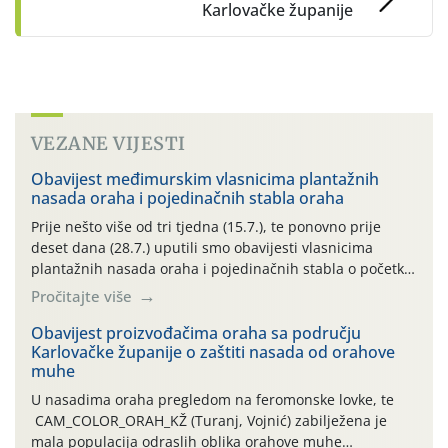
Karlovačke županije
VEZANE VIJESTI
Obavijest međimurskim vlasnicima plantažnih
nasada oraha i pojedinačnih stabla oraha
Prije nešto više od tri tjedna (15.7.), te ponovno prije
deset dana (28.7.) uputili smo obavijesti vlasnicima
plantažnih nasada oraha i pojedinačnih stabla o početku
leta i ovogodišnjoj potrebi usmjerenog suzbijanja
Pročitajte više
orahove muhe (Rhagoletis completa)! Već dvanaest dana
traje drugi ovogodišnji “toplinski udar”, koji naročito
Obavijest proizvođačima oraha sa području
Karlovačke županije o zaštiti nasada od orahove
izražen zadnja šest dana (31.7.-05.8.), jer najviše
muhe
temperature zraka svakodnevno […]
U nasadima oraha pregledom na feromonske lovke, te
CAM_COLOR_ORAH_KŽ (Turanj, Vojnić) zabilježena je
mala populacija odraslih oblika orahove muhe