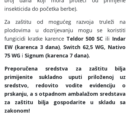
broj dana koji mora proteći od primjene
insekticida do početka berbe).
Za zaštitu od mogućeg razvoja truleži na
plodovima u dozrijevanju mogu se koristiti
fungicidi kratke karence
Teldor 500 SC
ili
Indar
EW (karenca 3 dana)
,
Switch 62,5 WG, Nativo
75 WG
i
Signum (karenca 7 dana).
Preporučena sredstva za zaštitu bilja
primijenite sukladno uputi priloženoj uz
sredstvo, redovito vodite evidenciju o
prskanju, a s otpadnom ambalažom sredstava
za zaštitu bilja gospodarite u skladu sa
zakonom!