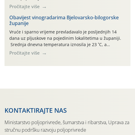
(Rhagoletis completa). Niska brojnost može se objasniti
Pročitajte više
činjenicom da je riječ o mladim nasadima s vrlo malim
urodom, što je povezano i s manjim brojem prezimjelih
Obavijest vinogradarima Bjelovarsko-bilogorske
županije
jedinki. U starijim nasadima, na žutim ljepljivim Rebell
pločama s […]
Vruće i sparno vrijeme prevladavalo je posljednjih 14
dana uz pljuskove na pojedinim lokalitetima u županiji.
Srednja dnevna temperatura iznosila je 23 ˚C, a
maksimalne su posljednjih dana dosezale do 35 ˚C.
Pročitajte više
Simptome plamenjače vinove loze (Plasmoparas
viticola) vidljivi su na zapercima i vršnom mladom lišću.
Kako bi i dalje održali zdravu lisnu masu u zaštiti je
moguće […]
KONTAKTIRAJTE NAS
Ministarstvo poljoprivrede, šumarstva i ribarstva, Uprava za
stručnu podršku razvoju poljoprivrede