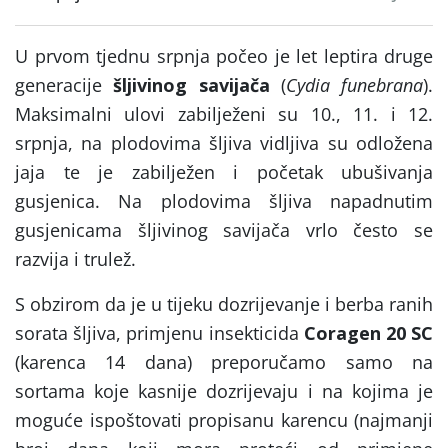
U prvom tjednu srpnja počeo je let leptira druge
generacije
šljivinog savijača
(
Cydia funebrana
).
Maksimalni ulovi zabilježeni su 10., 11. i 12.
srpnja, na plodovima šljiva vidljiva su odložena
jaja te je zabilježen i početak ubušivanja
gusjenica. Na plodovima šljiva napadnutim
gusjenicama šljivinog savijača vrlo često se
razvija i trulež.
S obzirom da je u tijeku dozrijevanje i berba ranih
sorata šljiva, primjenu insekticida
Coragen 20 SC
(karenca 14 dana) preporučamo samo na
sortama koje kasnije dozrijevaju i na kojima je
moguće ispoštovati propisanu karencu (najmanji