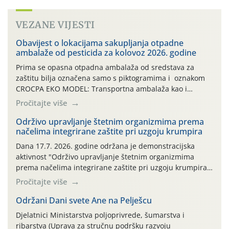
VEZANE VIJESTI
Obavijest o lokacijama sakupljanja otpadne
ambalaže od pesticida za kolovoz 2026. godine
Prima se opasna otpadna ambalaža od sredstava za
zaštitu bilja označena samo s piktogramima i oznakom
CROCPA EKO MODEL: Transportna ambalaža kao i
ambalaža drugih proizvoda koji nisu sredstva za zaštitu
Pročitajte više
bilja (npr. ambalaža od mineralnih gnojiva,) se ne
prihvaća. Korisnicima je osiguran besplatni povrat
Održivo upravljanje štetnim organizmima prema
načelima integrirane zaštite pri uzgoju krumpira
prazne ambalaže isključivo ovih tvrtki: AGROCHEM-MAKS,
AGRONOM, ALBAUGH TKI* (PINUS […]
Dana 17.7. 2026. godine održana je demonstracijska
aktivnost "Održivo upravljanje štetnim organizmima
prema načelima integrirane zaštite pri uzgoju krumpira"
na pokusnom polju "Poredje", kraj naselja Belica (ARKOD
Pročitajte više
parcela ID 2445031) (središnji dio Međimurske županije).
Održani Dani svete Ane na Pelješcu
Djelatnici Ministarstva poljoprivrede, šumarstva i
ribarstva (Uprava za stručnu podršku razvoju