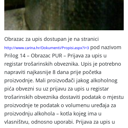
Obrazac za upis dostupan je na stranici
pod nazivom
http://www.carina.hr/Dokumenti/Propisi.aspx?i=3
Prilog 14 – Obrazac PUR – Prijava za upis u
registar trošarinskih obveznika. Upis je potrebno
napraviti najkasnije 8 dana prije početka
proizvodnje. Mali proizvođači jakog alkoholnog
pića obvezni su uz prijavu za upis u registar
trošarinskih obveznika dostaviti podatak o mjestu
proizvodnje te podatak o volumenu uređaja za
proizvodnju alkohola – kotla kojeg ima u
vlasništvu, odnosno uporabi. Prijava za upis u