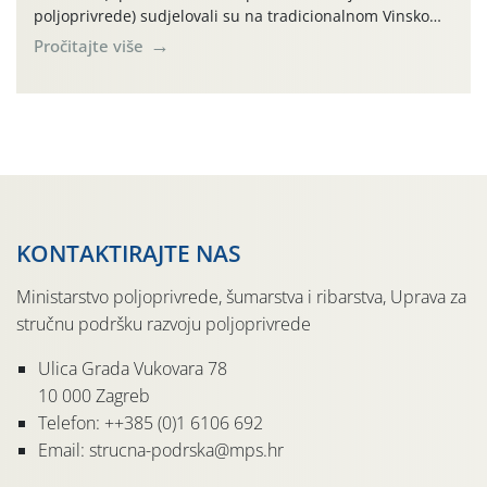
poljoprivrede) sudjelovali su na tradicionalnom Vinskom
forumu, održanom 24.07.2026. godine u Domu vinarske
Pročitajte više
tradicije u Putnikovićima na poluotoku Pelješcu, u
organizaciji PZ Putniković, Zadružni savez Dalmacije,
Udruga Dalmika i općina Ston. Manifestacija, koja se već
sedmu godinu zaredom održava u sklopu proslave Dana
svete […]
KONTAKTIRAJTE NAS
Ministarstvo poljoprivrede, šumarstva i ribarstva, Uprava za
stručnu podršku razvoju poljoprivrede
Ulica Grada Vukovara 78
10 000 Zagreb
Telefon: ++385 (0)1 6106 692
Email: strucna-podrska@mps.hr