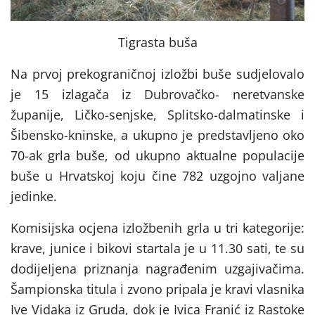
Tigrasta buša
Na prvoj prekograničnoj izložbi buše sudjelovalo
je 15 izlagača iz Dubrovačko- neretvanske
županije, Ličko-senjske, Splitsko-dalmatinske i
Šibensko-kninske, a ukupno je predstavljeno oko
70-ak grla buše, od ukupno aktualne populacije
buše u Hrvatskoj koju čine 782 uzgojno valjane
jedinke.
Komisijska ocjena izložbenih grla u tri kategorije:
krave, junice i bikovi startala je u 11.30 sati, te su
dodijeIjena priznanja nagrađenim uzgajivačima.
Šampionska titula i zvono pripala je kravi vlasnika
Ive Vidaka iz Gruda, dok je Ivica Franić iz Rastoke