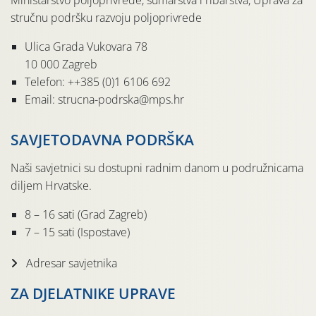
Ministarstvo poljoprivrede, šumarstva i ribarstva, Uprava za
stručnu podršku razvoju poljoprivrede
Ulica Grada Vukovara 78
10 000 Zagreb
Telefon: ++385 (0)1 6106 692
Email: strucna-podrska@mps.hr
SAVJETODAVNA PODRŠKA
Naši savjetnici su dostupni radnim danom u podružnicama
diljem Hrvatske.
8 – 16 sati (Grad Zagreb)
7 – 15 sati (Ispostave)
Adresar savjetnika
ZA DJELATNIKE UPRAVE