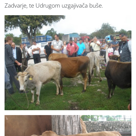
Zadvarje, te Udrugom uzgajivača buše.