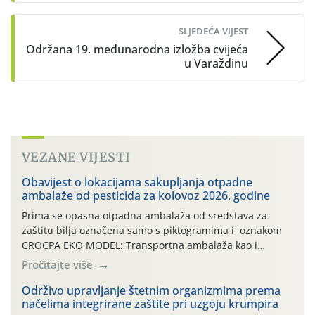
SLJEDEĆA VIJEST
Održana 19. međunarodna izložba cvijeća
u Varaždinu
VEZANE VIJESTI
Obavijest o lokacijama sakupljanja otpadne
ambalaže od pesticida za kolovoz 2026. godine
Prima se opasna otpadna ambalaža od sredstava za
zaštitu bilja označena samo s piktogramima i oznakom
CROCPA EKO MODEL: Transportna ambalaža kao i
ambalaža drugih proizvoda koji nisu sredstva za zaštitu
Pročitajte više
bilja (npr. ambalaža od mineralnih gnojiva,) se ne
prihvaća. Korisnicima je osiguran besplatni povrat
Održivo upravljanje štetnim organizmima prema
načelima integrirane zaštite pri uzgoju krumpira
prazne ambalaže isključivo ovih tvrtki: AGROCHEM-MAKS,