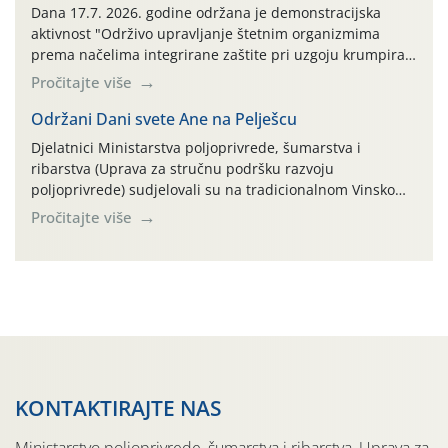
AGRONOM, ALBAUGH TKI* (PINUS […]
Dana 17.7. 2026. godine održana je demonstracijska
aktivnost "Održivo upravljanje štetnim organizmima
prema načelima integrirane zaštite pri uzgoju krumpira"
na pokusnom polju "Poredje", kraj naselja Belica (ARKOD
Pročitajte više
parcela ID 2445031) (središnji dio Međimurske županije).
Održani Dani svete Ane na Pelješcu
Djelatnici Ministarstva poljoprivrede, šumarstva i
ribarstva (Uprava za stručnu podršku razvoju
poljoprivrede) sudjelovali su na tradicionalnom Vinskom
forumu, održanom 24.07.2026. godine u Domu vinarske
Pročitajte više
tradicije u Putnikovićima na poluotoku Pelješcu, u
organizaciji PZ Putniković, Zadružni savez Dalmacije,
Udruga Dalmika i općina Ston. Manifestacija, koja se već
sedmu godinu zaredom održava u sklopu proslave Dana
svete […]
KONTAKTIRAJTE NAS