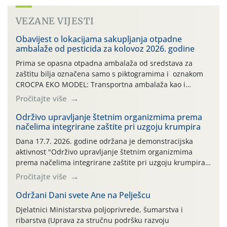
VEZANE VIJESTI
Obavijest o lokacijama sakupljanja otpadne
ambalaže od pesticida za kolovoz 2026. godine
Prima se opasna otpadna ambalaža od sredstava za
zaštitu bilja označena samo s piktogramima i oznakom
CROCPA EKO MODEL: Transportna ambalaža kao i
ambalaža drugih proizvoda koji nisu sredstva za zaštitu
Pročitajte više
bilja (npr. ambalaža od mineralnih gnojiva,) se ne
prihvaća. Korisnicima je osiguran besplatni povrat
Održivo upravljanje štetnim organizmima prema
načelima integrirane zaštite pri uzgoju krumpira
prazne ambalaže isključivo ovih tvrtki: AGROCHEM-MAKS,
AGRONOM, ALBAUGH TKI* (PINUS […]
Dana 17.7. 2026. godine održana je demonstracijska
aktivnost "Održivo upravljanje štetnim organizmima
prema načelima integrirane zaštite pri uzgoju krumpira"
na pokusnom polju "Poredje", kraj naselja Belica (ARKOD
Pročitajte više
parcela ID 2445031) (središnji dio Međimurske županije).
Održani Dani svete Ane na Pelješcu
Djelatnici Ministarstva poljoprivrede, šumarstva i
ribarstva (Uprava za stručnu podršku razvoju