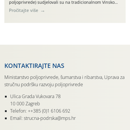
poljoprivrede) sudjelovali su na tradicionalnom Vinskom
forumu, održanom 24.07.2026. godine u Domu vinarske
Pročitajte više
tradicije u Putnikovićima na poluotoku Pelješcu, u
organizaciji PZ Putniković, Zadružni savez Dalmacije,
Udruga Dalmika i općina Ston. Manifestacija, koja se već
sedmu godinu zaredom održava u sklopu proslave Dana
svete […]
KONTAKTIRAJTE NAS
Ministarstvo poljoprivrede, šumarstva i ribarstva, Uprava za
stručnu podršku razvoju poljoprivrede
Ulica Grada Vukovara 78
10 000 Zagreb
Telefon: ++385 (0)1 6106 692
Email: strucna-podrska@mps.hr