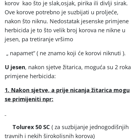
korov kao što je slak,osjak, pirika ili divlji sirak.
Ove korove potrebno je suzbijati u proljeće,
nakon što niknu. Nedostatak jesenske primjene
herbicida je to što velik broj korova ne nikne u
jesen, pa tretiranje vršimo
„ napamet“ ( ne znamo koji će korovi niknuti ).
U jesen
, nakon sjetve žitarica, moguća su 2 roka
primjene herbicida:
1. Nakon sjetve, a prije nicanja žitarica mogu
se primijeniti npr:
Tolurex 50 SC
( za suzbijanje jednogodišnjih
travnih i nekih širokolisnih korova)