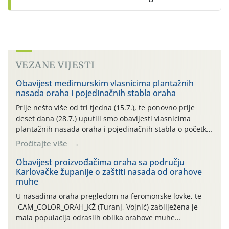
VEZANE VIJESTI
Obavijest međimurskim vlasnicima plantažnih
nasada oraha i pojedinačnih stabla oraha
Prije nešto više od tri tjedna (15.7.), te ponovno prije
deset dana (28.7.) uputili smo obavijesti vlasnicima
plantažnih nasada oraha i pojedinačnih stabla o početku
leta i ovogodišnjoj potrebi usmjerenog suzbijanja
Pročitajte više
orahove muhe (Rhagoletis completa)! Već dvanaest dana
traje drugi ovogodišnji “toplinski udar”, koji naročito
Obavijest proizvođačima oraha sa području
Karlovačke županije o zaštiti nasada od orahove
izražen zadnja šest dana (31.7.-05.8.), jer najviše
muhe
temperature zraka svakodnevno […]
U nasadima oraha pregledom na feromonske lovke, te
CAM_COLOR_ORAH_KŽ (Turanj, Vojnić) zabilježena je
mala populacija odraslih oblika orahove muhe
(Rhagoletis completa). Niska brojnost može se objasniti