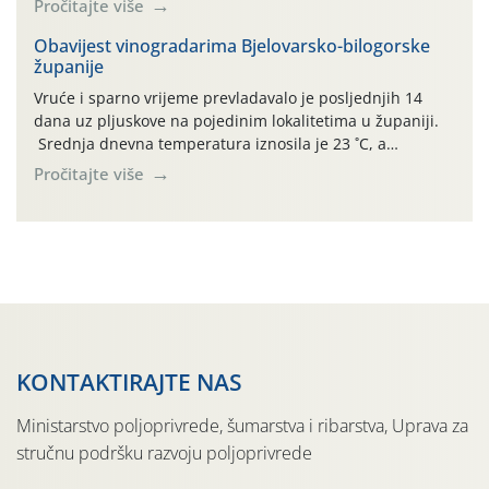
Pročitajte više
činjenicom da je riječ o mladim nasadima s vrlo malim
urodom, što je povezano i s manjim brojem prezimjelih
Obavijest vinogradarima Bjelovarsko-bilogorske
županije
jedinki. U starijim nasadima, na žutim ljepljivim Rebell
pločama s […]
Vruće i sparno vrijeme prevladavalo je posljednjih 14
dana uz pljuskove na pojedinim lokalitetima u županiji.
Srednja dnevna temperatura iznosila je 23 ˚C, a
maksimalne su posljednjih dana dosezale do 35 ˚C.
Pročitajte više
Simptome plamenjače vinove loze (Plasmoparas
viticola) vidljivi su na zapercima i vršnom mladom lišću.
Kako bi i dalje održali zdravu lisnu masu u zaštiti je
moguće […]
KONTAKTIRAJTE NAS
Ministarstvo poljoprivrede, šumarstva i ribarstva, Uprava za
stručnu podršku razvoju poljoprivrede