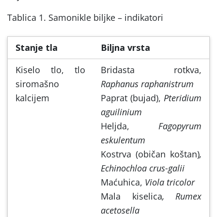
Tablica 1. Samonikle biljke – indikatori
Stanje tla
Biljna vrsta
Kiselo tlo, tlo
Bridasta rotkva,
siromašno
Raphanus raphanistrum
kalcijem
Paprat (bujad),
Pteridium
aguilinium
Heljda,
Fagopyrum
eskulentum
Kostrva (običan koštan)
,
Echinochloa crus-galii
Maćuhica,
Viola tricolor
Mala kiselica
, Rumex
acetosella