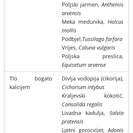
Poljski jarmen,
Anthemis
arvensis
Meka medunika,
Holcus
mollis
Podbjel,
Tussilago farfara
Vrijes,
Caluna vulgaris
Poljska preslica,
Equisetum arvense
Tlo bogato
Divlja vodopija (cikorija),
kalcijem
Cichorium intybus
Kraljevski kokotić,
Consolida regalis
Livadna kadulja,
Salvia
pratensis
Ljetni gorocvijet,
Adonis