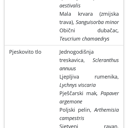
aestivalis
Mala krvara (zmijska
trava),
Sanguisorba minor
Obični dubačac
,
Teucrium chamaedrys
Pjeskovito tlo
Jednogodišnja
treskavica,
Scleranthus
annuus
Ljepljiva rumenika,
Lychnys viscaria
Pješčarski mak
, Papaver
argemone
Poljski pelin,
Arthemisia
campestris
Sjetveni ravan,