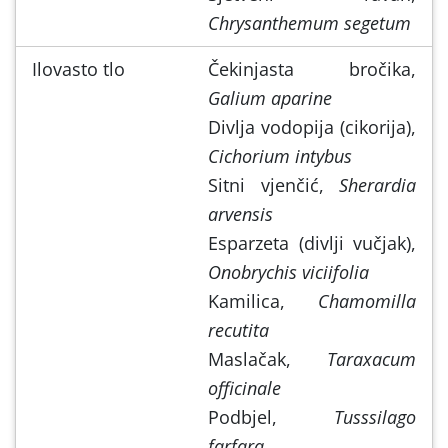
Chrysanthemum segetum
Ilovasto tlo
Čekinjasta bročika,
Galium aparine
Divlja vodopija (cikorija),
Cichorium intybus
Sitni vjenčić,
Sherardia
arvensis
Esparzeta (divlji vučjak),
Onobrychis viciifolia
Kamilica,
Chamomilla
recutita
Maslačak,
Taraxacum
officinale
Podbjel,
Tusssilago
farfara