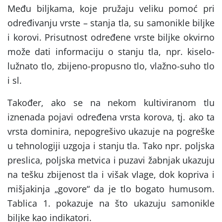
Među biljkama, koje pružaju veliku pomoć pri
određivanju vrste – stanja tla, su samonikle biljke
i korovi. Prisutnost određene vrste biljke okvirno
može dati informaciju o stanju tla, npr. kiselo-
lužnato tlo, zbijeno-propusno tlo, vlažno-suho tlo
i sl.
Također, ako se na nekom kultiviranom tlu
iznenada pojavi određena vrsta korova, tj. ako ta
vrsta dominira, nepogrešivo ukazuje na pogreške
u tehnologiji uzgoja i stanju tla. Tako npr. poljska
preslica, poljska metvica i puzavi žabnjak ukazuju
na tešku zbijenost tla i višak vlage, dok kopriva i
mišjakinja „govore“ da je tlo bogato humusom.
Tablica 1. pokazuje na što ukazuju samonikle
biljke kao indikatori.