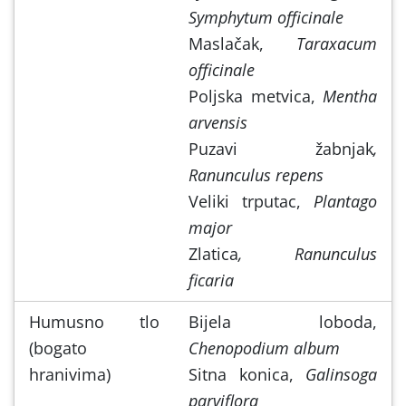
Symphytum officinale
Maslačak,
Taraxacum
officinale
Poljska metvica,
Mentha
arvensis
Puzavi žabnjak
,
Ranunculus repens
Veliki trputac,
Plantago
major
Zlatica
, Ranunculus
ficaria
Humusno tlo
Bijela loboda,
(bogato
Chenopodium album
hranivima)
Sitna konica,
Galinsoga
parviflora