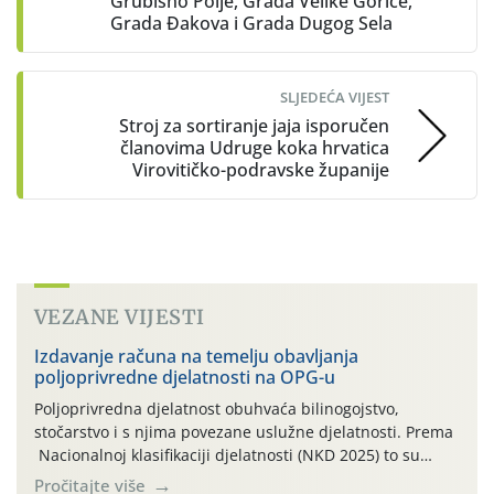
Grubišno Polje, Grada Velike Gorice,
Grada Đakova i Grada Dugog Sela
SLJEDEĆA VIJEST
Stroj za sortiranje jaja isporučen
članovima Udruge koka hrvatica
Virovitičko-podravske županije
VEZANE VIJESTI
Izdavanje računa na temelju obavljanja
poljoprivredne djelatnosti na OPG-u
Poljoprivredna djelatnost obuhvaća bilinogojstvo,
stočarstvo i s njima povezane uslužne djelatnosti. Prema
Nacionalnoj klasifikaciji djelatnosti (NKD 2025) to su
skupne 01.1, 01.2, 01.3, 01.4, 01.5 i 01.6. Djelatnost
Pročitajte više