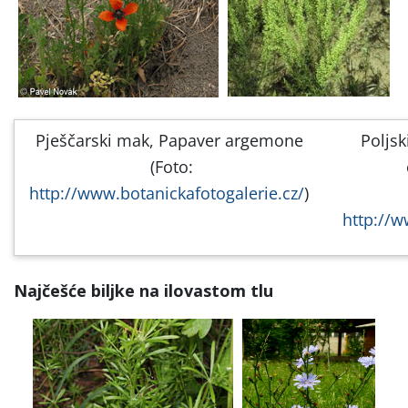
Pješčarski mak, Papaver argemone
Poljsk
(Foto:
http://www.botanickafotogalerie.cz/
)
http://w
Najčešće biljke na ilovastom tlu