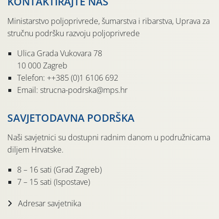
KONTAKTIRAJTE NAS
Ministarstvo poljoprivrede, šumarstva i ribarstva, Uprava za
stručnu podršku razvoju poljoprivrede
Ulica Grada Vukovara 78
10 000 Zagreb
Telefon: ++385 (0)1 6106 692
Email: strucna-podrska@mps.hr
SAVJETODAVNA PODRŠKA
Naši savjetnici su dostupni radnim danom u podružnicama
diljem Hrvatske.
8 – 16 sati (Grad Zagreb)
7 – 15 sati (Ispostave)
Adresar savjetnika