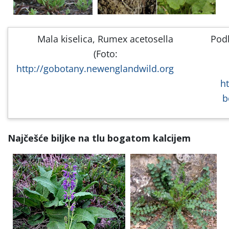
Mala kiselica, Rumex acetosella
Podb
(Foto:
http://gobotany.newenglandwild.org
ht
b
Najčešće biljke na tlu bogatom kalcijem