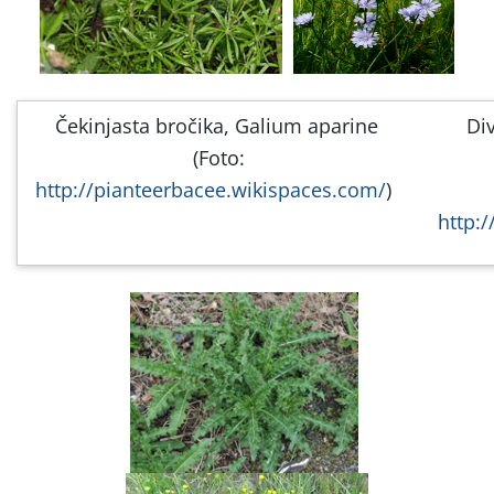
Čekinjasta bročika, Galium aparine
Di
(Foto:
http://pianteerbacee.wikispaces.com/
)
http: