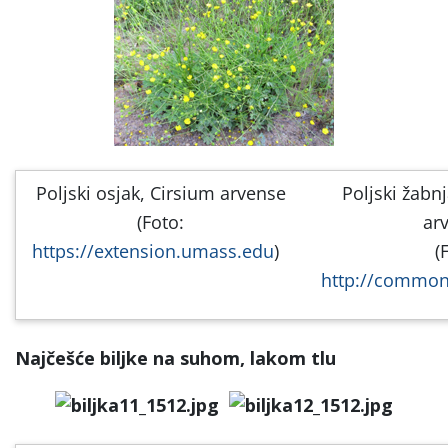
Poljski osjak, Cirsium arvense
Poljski žabn
(Foto:
ar
https://extension.umass.edu
)
(
http://common
Najčešće biljke na suhom, lakom tlu