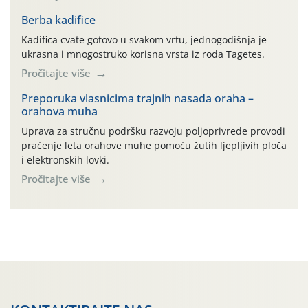
prerade poljoprivrednih proizvoda je svako djelovanje na
poljoprivredni proizvod čiji je rezultat proizvod koji
Berba kadifice
također može biti poljoprivredni proizvod poput npr.
Kadifica cvate gotovo u svakom vrtu, jednogodišnja je
maslinovog ulja, bučinog ulja, vino od […]
ukrasna i mnogostruko korisna vrsta iz roda Tagetes.
Pročitajte više
Preporuka vlasnicima trajnih nasada oraha –
orahova muha
Uprava za stručnu podršku razvoju poljoprivrede provodi
praćenje leta orahove muhe pomoću žutih ljepljivih ploča
i elektronskih lovki.
Pročitajte više