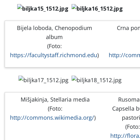
Bijela loboda, Chenopodium
Crna po
album
(Foto:
https://facultystaff.richmond.edu
)
http://com
Mišjakinja, Stellaria media
Rusoma
(Foto:
Capsella b
http://commons.wikimedia.org/
)
pastor
(Foto:
http://flor