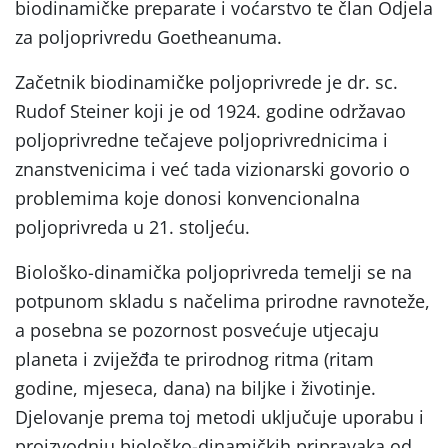
biodinamičke preparate i voćarstvo te član Odjela
za poljoprivredu Goetheanuma.
Začetnik biodinamičke poljoprivrede je dr. sc.
Rudof Steiner koji je od 1924. godine održavao
poljoprivredne tečajeve poljoprivrednicima i
znanstvenicima i već tada vizionarski govorio o
problemima koje donosi konvencionalna
poljoprivreda u 21. stoljeću.
Biološko-dinamička poljoprivreda temelji se na
potpunom skladu s načelima prirodne ravnoteže,
a posebna se pozornost posvećuje utjecaju
planeta i zviježđa te prirodnog ritma (ritam
godine, mjeseca, dana) na biljke i životinje.
Djelovanje prema toj metodi uključuje uporabu i
proizvodnju biološko-dinamičkih pripravaka od