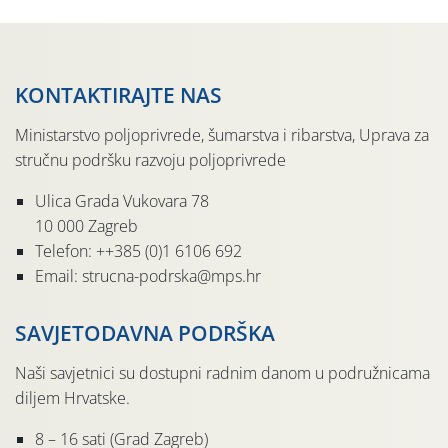
svete […]
KONTAKTIRAJTE NAS
Ministarstvo poljoprivrede, šumarstva i ribarstva, Uprava za
stručnu podršku razvoju poljoprivrede
Ulica Grada Vukovara 78
10 000 Zagreb
Telefon: ++385 (0)1 6106 692
Email: strucna-podrska@mps.hr
SAVJETODAVNA PODRŠKA
Naši savjetnici su dostupni radnim danom u podružnicama
diljem Hrvatske.
8 – 16 sati (Grad Zagreb)