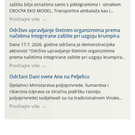
zaštitu bilja označena samo s piktogramima i oznakom
CROCPA EKO MODEL: Transportna ambalaža kao i
ambalaža drugih proizvoda koji nisu sredstva za zaštitu
Pročitajte više
bilja (npr. ambalaža od mineralnih gnojiva,) se ne
prihvaća. Korisnicima je osiguran besplatni povrat
Održivo upravljanje štetnim organizmima prema
načelima integrirane zaštite pri uzgoju krumpira
prazne ambalaže isključivo ovih tvrtki: AGROCHEM-MAKS,
AGRONOM, ALBAUGH TKI* (PINUS […]
Dana 17.7. 2026. godine održana je demonstracijska
aktivnost "Održivo upravljanje štetnim organizmima
prema načelima integrirane zaštite pri uzgoju krumpira"
na pokusnom polju "Poredje", kraj naselja Belica (ARKOD
Pročitajte više
parcela ID 2445031) (središnji dio Međimurske županije).
Održani Dani svete Ane na Pelješcu
Djelatnici Ministarstva poljoprivrede, šumarstva i
ribarstva (Uprava za stručnu podršku razvoju
poljoprivrede) sudjelovali su na tradicionalnom Vinskom
forumu, održanom 24.07.2026. godine u Domu vinarske
Pročitajte više
tradicije u Putnikovićima na poluotoku Pelješcu, u
organizaciji PZ Putniković, Zadružni savez Dalmacije,
Udruga Dalmika i općina Ston. Manifestacija, koja se već
sedmu godinu zaredom održava u sklopu proslave Dana