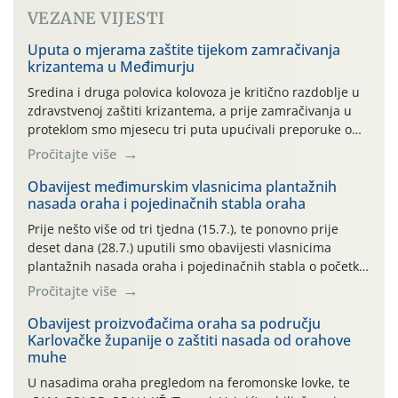
VEZANE VIJESTI
Uputa o mjerama zaštite tijekom zamračivanja
krizantema u Međimurju
Sredina i druga polovica kolovoza je kritično razdoblje u
zdravstvenoj zaštiti krizantema, a prije zamračivanja u
proteklom smo mjesecu tri puta upućivali preporuke o
preventivnim mjerama zaštite krizantema od najčešćih
Pročitajte više
uzročnika bolesti, štetnika i fito-fagnih grinja (23.7., 14.7.,
06.7.)! Na početku ovog mjeseca je zabilježeno je
Obavijest međimurskim vlasnicima plantažnih
nasada oraha i pojedinačnih stabla oraha
povijesno i ekstremno vruće meteorološko razdoblje, uz
najviše temperature […]
Prije nešto više od tri tjedna (15.7.), te ponovno prije
deset dana (28.7.) uputili smo obavijesti vlasnicima
plantažnih nasada oraha i pojedinačnih stabla o početku
leta i ovogodišnjoj potrebi usmjerenog suzbijanja
Pročitajte više
orahove muhe (Rhagoletis completa)! Već dvanaest dana
traje drugi ovogodišnji “toplinski udar”, koji naročito
Obavijest proizvođačima oraha sa području
Karlovačke županije o zaštiti nasada od orahove
izražen zadnja šest dana (31.7.-05.8.), jer najviše
muhe
temperature zraka svakodnevno […]
U nasadima oraha pregledom na feromonske lovke, te