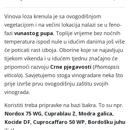
Vinova loza krenula je sa ovogodišnjom
vegetacijom i na većini lokacija nalazi se u feno-
fazi
vunastog pupa
. Toplije vrijeme bez noćnih
temperatura ispod nule u idućim danima još više
će poticati rast izboja. Oborine koje se najavljuju
tijekom vikenda i u idućem tjednu značajno će
pripomoći razvoju
Crne pjegavosti
(
Phomopsis
viticola
). Savjetujemo stoga vinogradare neka što
prije izvrše prvu ovogodišnju zaštitu svojih
vinograda.
Koristiti treba pripravke na bazi bakra. To su npr.
Nordox 75 WG, Cuprablau Z, Modra galica,
Kocide DF, Cuprocaffaro 50 WP, Bordošku juhu