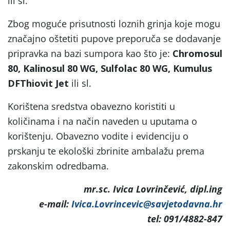
ili sl.
Zbog moguće prisutnosti loznih grinja koje mogu
značajno oštetiti pupove preporuča se dodavanje
pripravka na bazi sumpora kao što je:
Chromosul
80, Kalinosul 80 WG, Sulfolac 80 WG, Kumulus
DFThiovit Jet
ili sl.
Korištena sredstva obavezno koristiti u
količinama i na način naveden u uputama o
korištenju. Obavezno vodite i evidenciju o
prskanju te ekološki zbrinite ambalažu prema
zakonskim odredbama.
mr.sc. Ivica Lovrinčević, dipl.ing
e-mail:
Ivica.Lovrincevic@savjetodavna.hr
tel: 091/4882-847