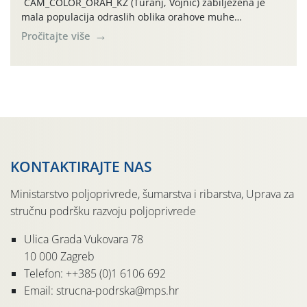
CAM_COLOR_ORAH_KŽ (Turanj, Vojnić) zabilježena je
mala populacija odraslih oblika orahove muhe
(Rhagoletis completa). Niska brojnost može se objasniti
Pročitajte više
činjenicom da je riječ o mladim nasadima s vrlo malim
urodom, što je povezano i s manjim brojem prezimjelih
jedinki. U starijim nasadima, na žutim ljepljivim Rebell
pločama s […]
KONTAKTIRAJTE NAS
Ministarstvo poljoprivrede, šumarstva i ribarstva, Uprava za
stručnu podršku razvoju poljoprivrede
Ulica Grada Vukovara 78
10 000 Zagreb
Telefon: ++385 (0)1 6106 692
Email: strucna-podrska@mps.hr