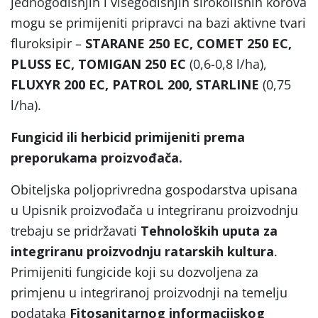
jednogodišnjih i višegodišnjih širokolisnih korova
mogu se primijeniti pripravci na bazi aktivne tvari
fluroksipir –
STARANE 250 EC, COMET 250 EC,
PLUSS EC, TOMIGAN 250 EC
(0,6-0,8 l/ha),
FLUXYR 200 EC, PATROL 200, STARLINE
(0,75
l/ha).
Fungicid ili herbicid primijeniti prema
preporukama proizvođača.
Obiteljska poljoprivredna gospodarstva upisana
u Upisnik proizvođača u integriranu proizvodnju
trebaju se pridržavati
Tehnoloških uputa za
integriranu proizvodnju ratarskih kultura
.
Primijeniti fungicide koji su dozvoljena za
primjenu u integriranoj proizvodnji na temelju
podataka
Fitosanitarnog informacijskog