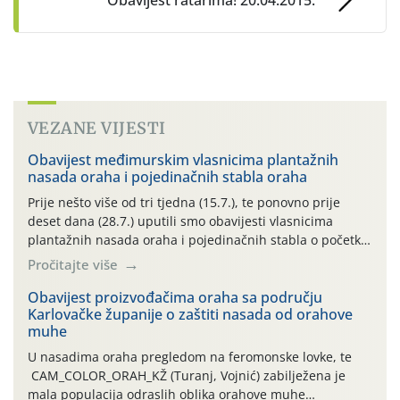
Obavijest ratarima! 20.04.2015.
VEZANE VIJESTI
Obavijest međimurskim vlasnicima plantažnih
nasada oraha i pojedinačnih stabla oraha
Prije nešto više od tri tjedna (15.7.), te ponovno prije
deset dana (28.7.) uputili smo obavijesti vlasnicima
plantažnih nasada oraha i pojedinačnih stabla o početku
leta i ovogodišnjoj potrebi usmjerenog suzbijanja
Pročitajte više
orahove muhe (Rhagoletis completa)! Već dvanaest dana
traje drugi ovogodišnji “toplinski udar”, koji naročito
Obavijest proizvođačima oraha sa području
Karlovačke županije o zaštiti nasada od orahove
izražen zadnja šest dana (31.7.-05.8.), jer najviše
muhe
temperature zraka svakodnevno […]
U nasadima oraha pregledom na feromonske lovke, te
CAM_COLOR_ORAH_KŽ (Turanj, Vojnić) zabilježena je
mala populacija odraslih oblika orahove muhe