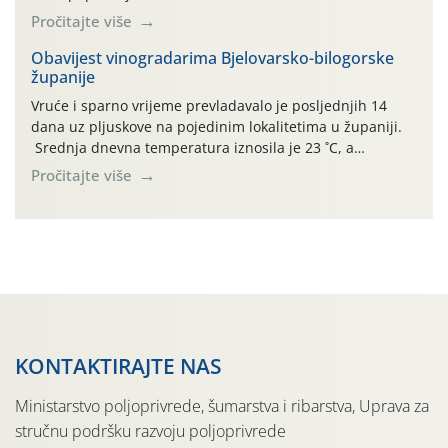
(Rhagoletis completa). Niska brojnost može se objasniti
Pročitajte više
činjenicom da je riječ o mladim nasadima s vrlo malim
urodom, što je povezano i s manjim brojem prezimjelih
Obavijest vinogradarima Bjelovarsko-bilogorske
županije
jedinki. U starijim nasadima, na žutim ljepljivim Rebell
pločama s […]
Vruće i sparno vrijeme prevladavalo je posljednjih 14
dana uz pljuskove na pojedinim lokalitetima u županiji.
Srednja dnevna temperatura iznosila je 23 ˚C, a
maksimalne su posljednjih dana dosezale do 35 ˚C.
Pročitajte više
Simptome plamenjače vinove loze (Plasmoparas
viticola) vidljivi su na zapercima i vršnom mladom lišću.
Kako bi i dalje održali zdravu lisnu masu u zaštiti je
moguće […]
KONTAKTIRAJTE NAS
Ministarstvo poljoprivrede, šumarstva i ribarstva, Uprava za
stručnu podršku razvoju poljoprivrede