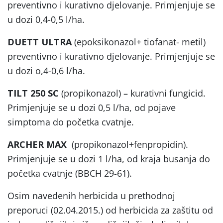
preventivno i kurativno djelovanje. Primjenjuje se
u dozi 0,4-0,5 l/ha.
DUETT ULTRA
(epoksikonazol+ tiofanat- metil)
preventivno i kurativno djelovanje. Primjenjuje se
u dozi o,4-0,6 l/ha.
TILT 250 SC
(propikonazol) – kurativni fungicid.
Primjenjuje se u dozi 0,5 l/ha, od pojave
simptoma do početka cvatnje.
ARCHER MAX
(propikonazol+fenpropidin).
Primjenjuje se u dozi 1 l/ha, od kraja busanja do
početka cvatnje (BBCH 29-61).
Osim navedenih herbicida u prethodnoj
preporuci (02.04.2015.) od herbicida za zaštitu od