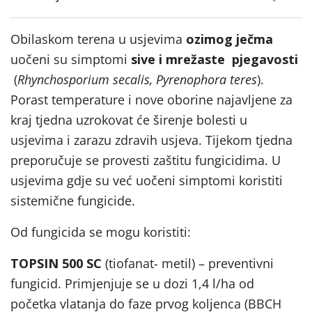
Obilaskom terena u usjevima
ozimog ječma
uočeni su simptomi
sive i mrežaste
pjegavosti
(
Rhynchosporium secalis, Pyrenophora teres
).
Porast temperature i nove oborine najavljene za
kraj tjedna uzrokovat će širenje bolesti u
usjevima i zarazu zdravih usjeva. Tijekom tjedna
preporučuje se provesti zaštitu fungicidima. U
usjevima gdje su već uočeni simptomi koristiti
sistemične fungicide.
Od fungicida se mogu koristiti:
TOPSIN 500 SC
(tiofanat- metil) – preventivni
fungicid. Primjenjuje se u dozi 1,4 l/ha od
početka vlatanja do faze prvog koljenca (BBCH