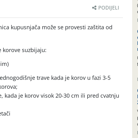
PODIJELI
ica kupusnjača može se provesti zaštita od
 korove suzbijaju:
dim)
jednogodišnje trave kada je korov u fazi 3-5
korova;
e, kada je korov visok 20-30 cm ili pred cvatnju
etači