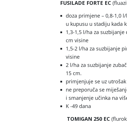
FUSILADE FORTE EC
(fluazi
doza primjene – 0,8-1,0 l
u kupusu u stadiju kada ko
1,3-1,5 l/ha za suzbijanje 
cm visine
1,5-2 l/ha za suzbijanje p
visine
2 l/ha za suzbijanje zuba
15 cm.
primjenjuje se uz utrošak
ne preporuča se miješanj
i smanjenje učinka na viš
K -49 dana
TOMIGAN 250 EC
(flurok