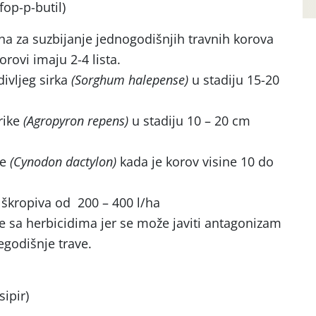
fop-p-butil)
/ha za suzbijanje jednogodišnjih travnih korova
rovi imaju 2-4 lista.
divljeg sirka
(Sorghum halepense)
u stadiju 15-20
irike
(Agropyron repens)
u stadiju 10 – 20 cm
če
(Cynodon dactylon)
kada je korov visine 10 do
 škropiva od 200 – 400 l/ha
e sa herbicidima jer se može javiti antagonizam
egodišnje trave.
sipir)