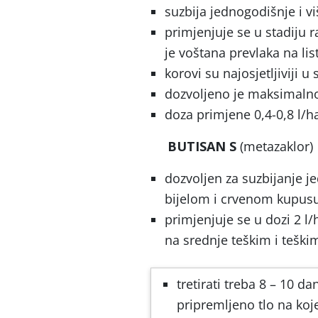
suzbija jednogodišnje i v
primjenjuje se u stadiju 
je voštana prevlaka na l
korovi su najosjetljiviji u 
dozvoljeno je maksimalno 
doza primjene 0,4-0,8 l/h
BUTISAN S
(metazaklor)
dozvoljen za suzbijanje je
bijelom i crvenom kupus
primjenjuje se u dozi 2 l/
na srednje teškim i teški
tretirati treba 8 – 10 
pripremljeno tlo na koj