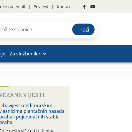
uke na email
Povijest
Kontakt
Traži
ije
Za službenike
VEZANE VIJESTI
Obavijest međimurskim
vlasnicima plantažnih nasada
oraha i pojedinačnih stabla
oraha
Prije nešto više od tri tjedna