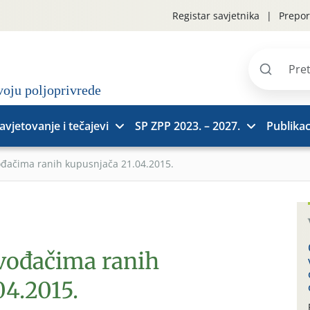
Registar savjetnika
Prepor
Pretraži
stranice
avjetovanje i tečajevi
SP ZPP 2023. – 2027.
Publikac
ođačima ranih kupusnjača 21.04.2015.
zvođačima ranih
04.2015.