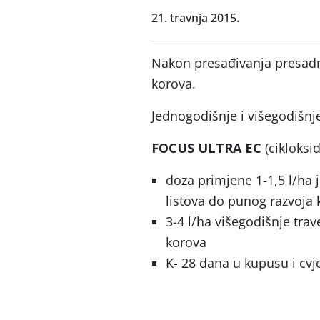
21. travnja 2015.
Nakon presađivanja presadn
korova.
Jednogodišnje i višegodišnje
FOCUS ULTRA EC
(cikloksi
doza primjene 1-1,5 l/ha 
listova do punog razvoja 
3-4 l/ha višegodišnje trav
korova
K- 28 dana u kupusu i cvj