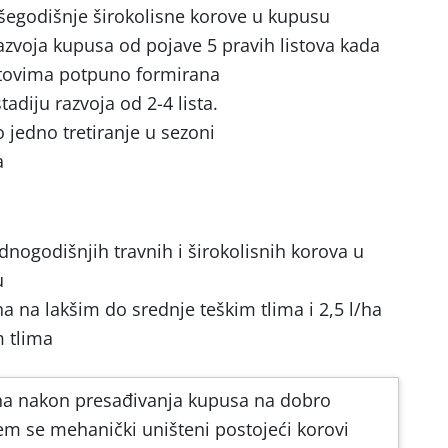
išegodišnje širokolisne korove u kupusu
razvoja kupusa od pojave 5 pravih listova kada
istovima potpuno formirana
stadiju razvoja od 2-4 lista.
jedno tretiranje u sezoni
a
dnogodišnjih travnih i širokolisnih korova u
u
ha na lakšim do srednje teškim tlima i 2,5 l/ha
m tlima
dana nakon presađivanja kupusa na dobro
em se mehanički uništeni postojeći korovi