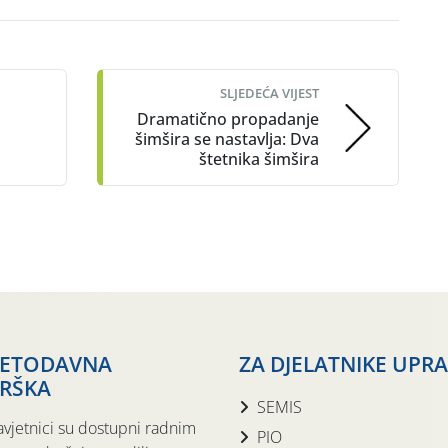
SLJEDEĆA VIJEST
Dramatično propadanje
šimšira se nastavlja: Dva
štetnika šimšira
JETODAVNA
ZA DJELATNIKE UPR
RŠKA
SEMIS
avjetnici su dostupni radnim
PIO