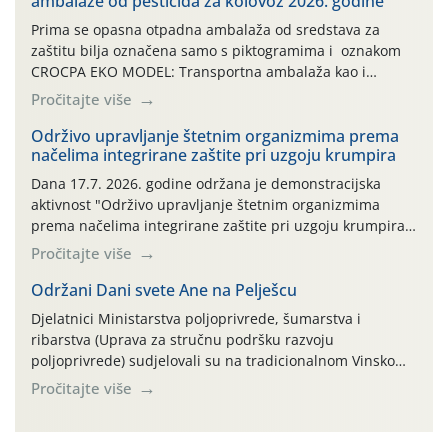
ambalaže od pesticida za kolovoz 2026. godine
Prima se opasna otpadna ambalaža od sredstava za
zaštitu bilja označena samo s piktogramima i oznakom
CROCPA EKO MODEL: Transportna ambalaža kao i
ambalaža drugih proizvoda koji nisu sredstva za zaštitu
Pročitajte više
bilja (npr. ambalaža od mineralnih gnojiva,) se ne
prihvaća. Korisnicima je osiguran besplatni povrat
Održivo upravljanje štetnim organizmima prema
načelima integrirane zaštite pri uzgoju krumpira
prazne ambalaže isključivo ovih tvrtki: AGROCHEM-MAKS,
AGRONOM, ALBAUGH TKI* (PINUS […]
Dana 17.7. 2026. godine održana je demonstracijska
aktivnost "Održivo upravljanje štetnim organizmima
prema načelima integrirane zaštite pri uzgoju krumpira"
na pokusnom polju "Poredje", kraj naselja Belica (ARKOD
Pročitajte više
parcela ID 2445031) (središnji dio Međimurske županije).
Održani Dani svete Ane na Pelješcu
Djelatnici Ministarstva poljoprivrede, šumarstva i
ribarstva (Uprava za stručnu podršku razvoju
poljoprivrede) sudjelovali su na tradicionalnom Vinskom
forumu, održanom 24.07.2026. godine u Domu vinarske
Pročitajte više
tradicije u Putnikovićima na poluotoku Pelješcu, u
organizaciji PZ Putniković, Zadružni savez Dalmacije,
Udruga Dalmika i općina Ston. Manifestacija, koja se već