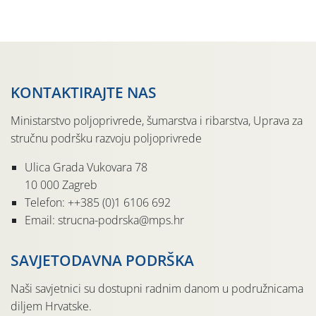
sedmu godinu zaredom održava u sklopu proslave Dana
svete […]
KONTAKTIRAJTE NAS
Ministarstvo poljoprivrede, šumarstva i ribarstva, Uprava za
stručnu podršku razvoju poljoprivrede
Ulica Grada Vukovara 78
10 000 Zagreb
Telefon: ++385 (0)1 6106 692
Email: strucna-podrska@mps.hr
SAVJETODAVNA PODRŠKA
Naši savjetnici su dostupni radnim danom u podružnicama
diljem Hrvatske.