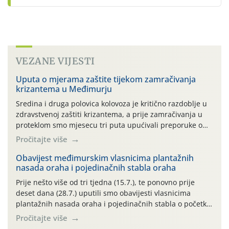
VEZANE VIJESTI
Uputa o mjerama zaštite tijekom zamračivanja
krizantema u Međimurju
Sredina i druga polovica kolovoza je kritično razdoblje u
zdravstvenoj zaštiti krizantema, a prije zamračivanja u
proteklom smo mjesecu tri puta upućivali preporuke o
preventivnim mjerama zaštite krizantema od najčešćih
Pročitajte više
uzročnika bolesti, štetnika i fito-fagnih grinja (23.7., 14.7.,
06.7.)! Na početku ovog mjeseca je zabilježeno je
Obavijest međimurskim vlasnicima plantažnih
nasada oraha i pojedinačnih stabla oraha
povijesno i ekstremno vruće meteorološko razdoblje, uz
najviše temperature […]
Prije nešto više od tri tjedna (15.7.), te ponovno prije
deset dana (28.7.) uputili smo obavijesti vlasnicima
plantažnih nasada oraha i pojedinačnih stabla o početku
leta i ovogodišnjoj potrebi usmjerenog suzbijanja
Pročitajte više
orahove muhe (Rhagoletis completa)! Već dvanaest dana