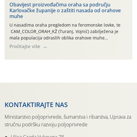
traje drugi ovogodišnji “toplinski udar”, koji naročito
Obavijest proizvođačima oraha sa području
Karlovačke županije o zaštiti nasada od orahove
izražen zadnja šest dana (31.7.-05.8.), jer najviše
muhe
temperature zraka svakodnevno […]
U nasadima oraha pregledom na feromonske lovke, te
CAM_COLOR_ORAH_KŽ (Turanj, Vojnić) zabilježena je
mala populacija odraslih oblika orahove muhe
(Rhagoletis completa). Niska brojnost može se objasniti
Pročitajte više
činjenicom da je riječ o mladim nasadima s vrlo malim
urodom, što je povezano i s manjim brojem prezimjelih
jedinki. U starijim nasadima, na žutim ljepljivim Rebell
pločama s […]
KONTAKTIRAJTE NAS
Ministarstvo poljoprivrede, šumarstva i ribarstva, Uprava za
stručnu podršku razvoju poljoprivrede