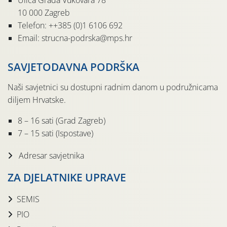
Ulica Grada Vukovara 78
10 000 Zagreb
Telefon: ++385 (0)1 6106 692
Email: strucna-podrska@mps.hr
SAVJETODAVNA PODRŠKA
Naši savjetnici su dostupni radnim danom u podružnicama
diljem Hrvatske.
8 – 16 sati (Grad Zagreb)
7 – 15 sati (Ispostave)
Adresar savjetnika
ZA DJELATNIKE UPRAVE
SEMIS
PIO