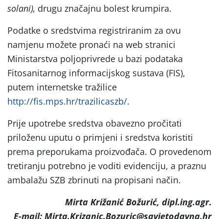
solani),
drugu značajnu bolest krumpira.
Podatke o sredstvima registriranim za ovu
namjenu možete pronaći na web stranici
Ministarstva poljoprivrede u bazi podataka
Fitosanitarnog informacijskog sustava (FIS),
putem internetske tražilice
http://fis.mps.hr/trazilicaszb/
.
Prije upotrebe sredstva obavezno pročitati
priloženu uputu o primjeni i sredstva koristiti
prema preporukama proizvođača. O provedenom
tretiranju potrebno je voditi evidenciju, a praznu
ambalažu SZB zbrinuti na propisani način.
Mirta Križanić Božurić, dipl.ing.agr.
E-mail: Mirta.Krizanic.Bozuric@savjetodavna.hr