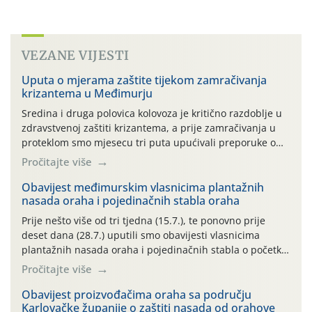
VEZANE VIJESTI
Uputa o mjerama zaštite tijekom zamračivanja
krizantema u Međimurju
Sredina i druga polovica kolovoza je kritično razdoblje u
zdravstvenoj zaštiti krizantema, a prije zamračivanja u
proteklom smo mjesecu tri puta upućivali preporuke o
preventivnim mjerama zaštite krizantema od najčešćih
Pročitajte više
uzročnika bolesti, štetnika i fito-fagnih grinja (23.7., 14.7.,
06.7.)! Na početku ovog mjeseca je zabilježeno je
Obavijest međimurskim vlasnicima plantažnih
nasada oraha i pojedinačnih stabla oraha
povijesno i ekstremno vruće meteorološko razdoblje, uz
najviše temperature […]
Prije nešto više od tri tjedna (15.7.), te ponovno prije
deset dana (28.7.) uputili smo obavijesti vlasnicima
plantažnih nasada oraha i pojedinačnih stabla o početku
leta i ovogodišnjoj potrebi usmjerenog suzbijanja
Pročitajte više
orahove muhe (Rhagoletis completa)! Već dvanaest dana
traje drugi ovogodišnji “toplinski udar”, koji naročito
Obavijest proizvođačima oraha sa području
Karlovačke županije o zaštiti nasada od orahove
izražen zadnja šest dana (31.7.-05.8.), jer najviše