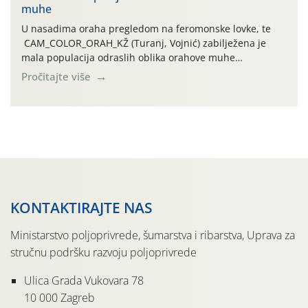
muhe
temperature zraka svakodnevno […]
U nasadima oraha pregledom na feromonske lovke, te
CAM_COLOR_ORAH_KŽ (Turanj, Vojnić) zabilježena je
mala populacija odraslih oblika orahove muhe
(Rhagoletis completa). Niska brojnost može se objasniti
Pročitajte više
činjenicom da je riječ o mladim nasadima s vrlo malim
urodom, što je povezano i s manjim brojem prezimjelih
jedinki. U starijim nasadima, na žutim ljepljivim Rebell
pločama s […]
KONTAKTIRAJTE NAS
Ministarstvo poljoprivrede, šumarstva i ribarstva, Uprava za
stručnu podršku razvoju poljoprivrede
Ulica Grada Vukovara 78
10 000 Zagreb