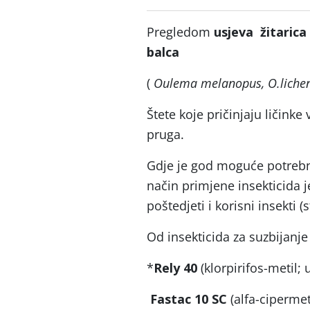
Pregledom
usjeva žitarica
balca
(
Oulema melanopus, O.lichen
Štete koje pričinjaju ličinke 
pruga.
Gdje je god moguće potrebno
način primjene insekticida je 
poštedjeti i korisni insekti 
Od insekticida za suzbijanje
*
Rely
40
(klorpirifos-metil; 
Fastac
10 SC
(alfa-cipermet