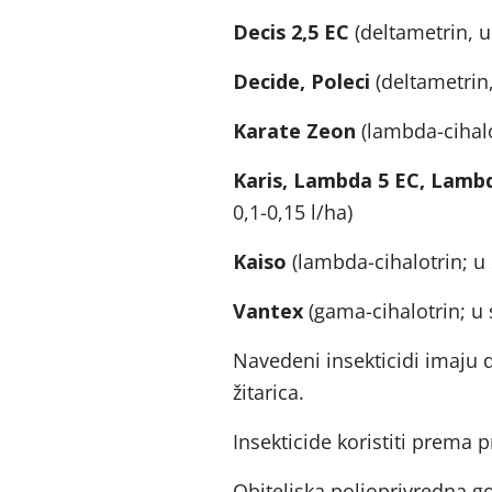
Decis 2,5 EC
(deltametrin, u 
Decide, Poleci
(deltametrin,
Karate Zeon
(lambda-cihalo
Karis, Lambda
5 EC, Lambd
0,1-0,15 l/ha)
Kaiso
(lambda-cihalotrin; u 
Vantex
(gama-cihalotrin; u s
Navedeni insekticidi imaju do
žitarica.
Insekticide koristiti prema
Obiteljska poljoprivredna g