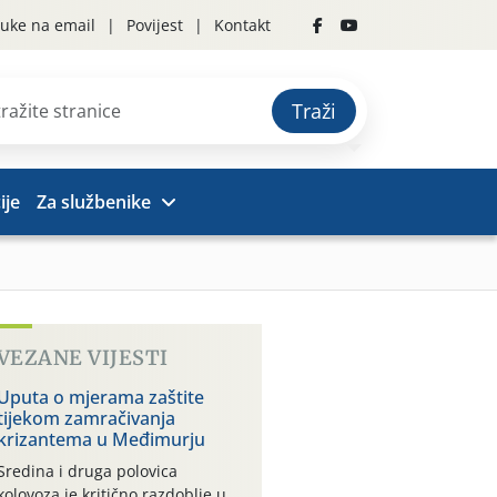
uke na email
Povijest
Kontakt
Traži
ije
Za službenike
VEZANE VIJESTI
Uputa o mjerama zaštite
tijekom zamračivanja
krizantema u Međimurju
Sredina i druga polovica
kolovoza je kritično razdoblje u