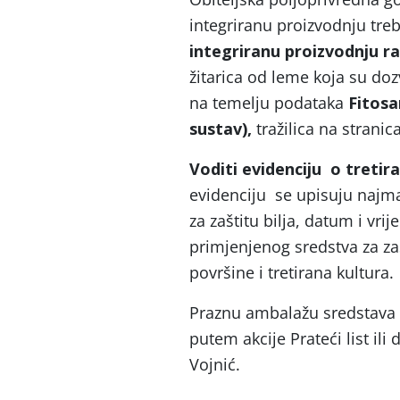
integriranu proizvodnju treb
integriranu proizvodnju ra
žitarica od leme koja su doz
na temelju podataka
Fitosa
sustav),
tražilica na strani
Voditi evidenciju o tretir
evidenciju se upisuju najman
za zaštitu bilja, datum i vri
primjenjenog sredstva za zašt
površine i tretirana kultura.
Praznu ambalažu sredstava z
putem akcije Prateći list ili
Vojnić.