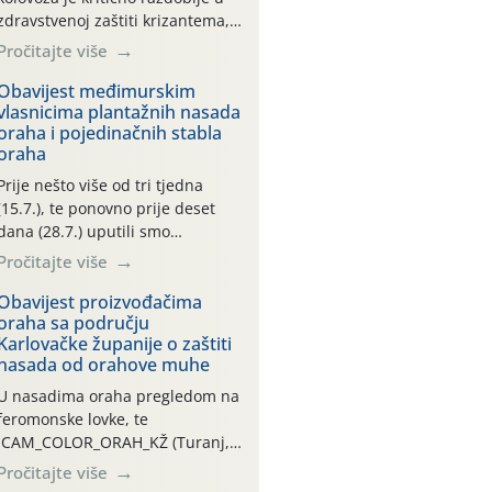
zdravstvenoj zaštiti krizantema,
a prije zamračivanja u proteklom
Pročitajte više
smo mjesecu tri puta upućivali
preporuke o preventivnim
Obavijest međimurskim
vlasnicima plantažnih nasada
mjerama zaštite krizantema od
oraha i pojedinačnih stabla
najčešćih uzročnika bolesti,
oraha
štetnika i fito-fagnih grinja (23.7.,
14.7., 06.7.)! Na početku ovog
Prije nešto više od tri tjedna
mjeseca je zabilježeno je
(15.7.), te ponovno prije deset
povijesno i ekstremno vruće
dana (28.7.) uputili smo
meteorološko razdoblje, uz
obavijesti vlasnicima plantažnih
Pročitajte više
najviše temperature […]
nasada oraha i pojedinačnih
stabla o početku leta i
Obavijest proizvođačima
oraha sa području
ovogodišnjoj potrebi usmjerenog
Karlovačke županije o zaštiti
suzbijanja orahove muhe
nasada od orahove muhe
(Rhagoletis completa)! Već
dvanaest dana traje drugi
U nasadima oraha pregledom na
ovogodišnji “toplinski udar”, koji
feromonske lovke, te
naročito izražen zadnja šest
CAM_COLOR_ORAH_KŽ (Turanj,
dana (31.7.-05.8.), jer najviše
Vojnić) zabilježena je mala
Pročitajte više
temperature zraka svakodnevno
populacija odraslih oblika