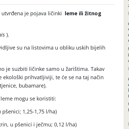
utvrđena je pojava ličinki
leme ili žitnog
is
).
vidljive su na listovima u obliku uskih bijelih
 je suzbiti ličinke samo u žarištima. Takav
ekološki prihvatljiviji, te će se na taj način
(stjenice, bubamare).
 leme mogu se koristiti:
u pšenici; 1,25-1,75 l/ha)
rin, u pšenici i ječmu; 0,12 l/ha)