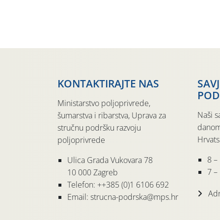
KONTAKTIRAJTE NAS
SAV
POD
Ministarstvo poljoprivrede,
Naši s
šumarstva i ribarstva, Uprava za
danom
stručnu podršku razvoju
Hrvats
poljoprivrede
8 –
Ulica Grada Vukovara 78
7 – 
10 000 Zagreb
Telefon: ++385 (0)1 6106 692
Adr
Email: strucna-podrska@mps.hr