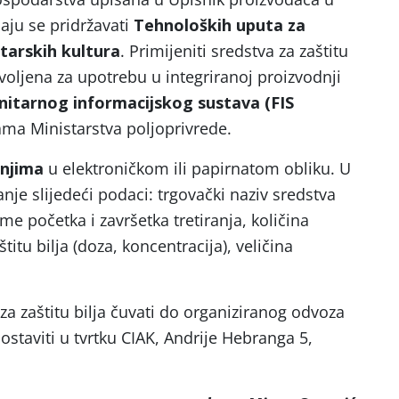
aju se pridržavati
Tehnoloških uputa za
tarskih kultura
. Primijeniti sredstva za zaštitu
voljena za upotrebu u integriranoj proizvodnji
nitarnog informacijskog sustava (FIS
cama Ministarstva poljoprivrede.
anjima
u elektroničkom ili papirnatom obliku. U
je slijedeći podaci: trgovački naziv sredstva
jeme početka i završetka tretiranja, količina
itu bilja (doza, koncentracija), veličina
a zaštitu bilja čuvati do organiziranog odvoza
 dostaviti u tvrtku CIAK, Andrije Hebranga 5,