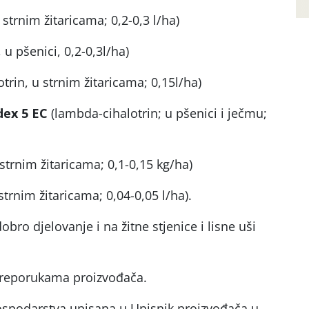
strnim žitaricama; 0,2-0,3 l/ha)
 u pšenici, 0,2-0,3l/ha)
trin, u strnim žitaricama; 0,15l/ha)
ex 5 EC
(lambda-cihalotrin; u pšenici i ječmu;
strnim žitaricama; 0,1-0,15 kg/ha)
trnim žitaricama; 0,04-0,05 l/ha).
bro djelovanje i na žitne stjenice i lisne uši
 preporukama proizvođača.
ospodarstva upisana u Upisnik proizvođača u