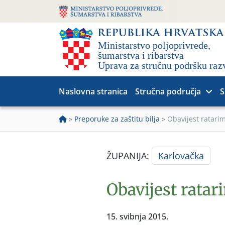
Naslovna stranica
Stručna područja
S
»
Preporuke za zaštitu bilja
»
Obavijest ratarim
ŽUPANIJA:
Karlovačka
Obavijest ratar
15. svibnja 2015.