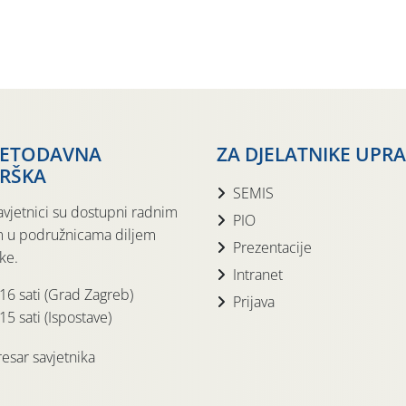
JETODAVNA
ZA DJELATNIKE UPR
RŠKA
SEMIS
avjetnici su dostupni radnim
PIO
 u podružnicama diljem
Prezentacije
ke.
Intranet
 16 sati (Grad Zagreb)
Prijava
15 sati (Ispostave)
esar savjetnika