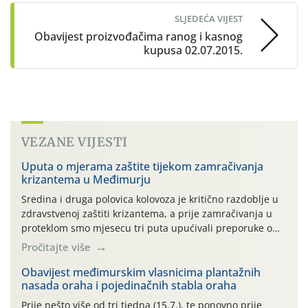
SLJEDEĆA VIJEST
Obavijest proizvođačima ranog i kasnog
kupusa 02.07.2015.
VEZANE VIJESTI
Uputa o mjerama zaštite tijekom zamračivanja
krizantema u Međimurju
Sredina i druga polovica kolovoza je kritično razdoblje u
zdravstvenoj zaštiti krizantema, a prije zamračivanja u
proteklom smo mjesecu tri puta upućivali preporuke o
preventivnim mjerama zaštite krizantema od najčešćih
Pročitajte više
uzročnika bolesti, štetnika i fito-fagnih grinja (23.7., 14.7.,
06.7.)! Na početku ovog mjeseca je zabilježeno je
Obavijest međimurskim vlasnicima plantažnih
nasada oraha i pojedinačnih stabla oraha
povijesno i ekstremno vruće meteorološko razdoblje, uz
najviše temperature […]
Prije nešto više od tri tjedna (15.7.), te ponovno prije