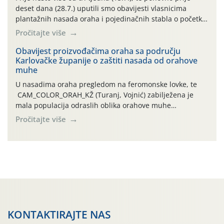
deset dana (28.7.) uputili smo obavijesti vlasnicima
plantažnih nasada oraha i pojedinačnih stabla o početku
leta i ovogodišnjoj potrebi usmjerenog suzbijanja
Pročitajte više
orahove muhe (Rhagoletis completa)! Već dvanaest dana
traje drugi ovogodišnji “toplinski udar”, koji naročito
Obavijest proizvođačima oraha sa području
Karlovačke županije o zaštiti nasada od orahove
izražen zadnja šest dana (31.7.-05.8.), jer najviše
muhe
temperature zraka svakodnevno […]
U nasadima oraha pregledom na feromonske lovke, te
CAM_COLOR_ORAH_KŽ (Turanj, Vojnić) zabilježena je
mala populacija odraslih oblika orahove muhe
(Rhagoletis completa). Niska brojnost može se objasniti
Pročitajte više
činjenicom da je riječ o mladim nasadima s vrlo malim
urodom, što je povezano i s manjim brojem prezimjelih
jedinki. U starijim nasadima, na žutim ljepljivim Rebell
pločama s […]
KONTAKTIRAJTE NAS