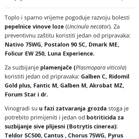
Toplo i sparno vrijeme pogoduje razvoju bolesti
pepelnice vinove loze
(
Uncinula necator
). Za
preventivnu zaštitu koristiti jedan od pripravaka:
Nativo 75WG, Postalon 90 SC, Dmark ME,
Folicur EW 250, Luna Experience.
Za suzbijanje
plamenjače (
Plasmopara viticola
)
koristiti jedan od pripravaka:
Galben C, Ridomil
Gold plus, Fantic M, Galben M, Akrobat MZ,
Forum Star i dr.
Vinogradi su
u fazi zatvaranja grozda
stoga je
potrebito primijeniti i jedan od
botriticida za
suzbijanje sive plijesni (Botrytis cinerea):
Teldor SC500, Cantus , Chorus 75WG, Pyrus