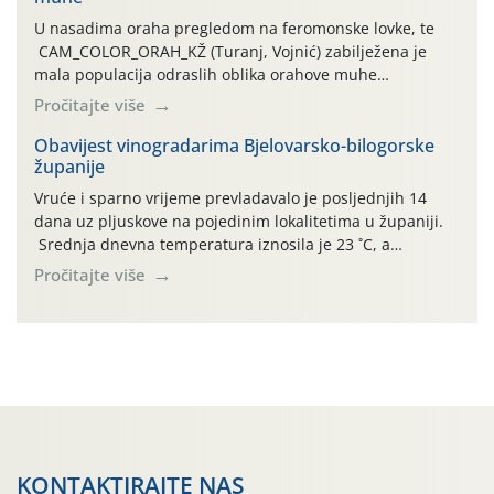
U nasadima oraha pregledom na feromonske lovke, te
CAM_COLOR_ORAH_KŽ (Turanj, Vojnić) zabilježena je
mala populacija odraslih oblika orahove muhe
(Rhagoletis completa). Niska brojnost može se objasniti
Pročitajte više
činjenicom da je riječ o mladim nasadima s vrlo malim
urodom, što je povezano i s manjim brojem prezimjelih
Obavijest vinogradarima Bjelovarsko-bilogorske
županije
jedinki. U starijim nasadima, na žutim ljepljivim Rebell
pločama s […]
Vruće i sparno vrijeme prevladavalo je posljednjih 14
dana uz pljuskove na pojedinim lokalitetima u županiji.
Srednja dnevna temperatura iznosila je 23 ˚C, a
maksimalne su posljednjih dana dosezale do 35 ˚C.
Pročitajte više
Simptome plamenjače vinove loze (Plasmoparas
viticola) vidljivi su na zapercima i vršnom mladom lišću.
Kako bi i dalje održali zdravu lisnu masu u zaštiti je
moguće […]
KONTAKTIRAJTE NAS