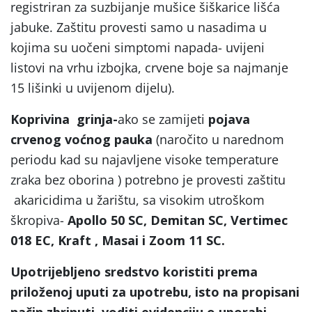
registriran za suzbijanje mušice šiškarice lišća
jabuke. Zaštitu provesti samo u nasadima u
kojima su uočeni simptomi napada- uvijeni
listovi na vrhu izbojka, crvene boje sa najmanje
15 lišinki u uvijenom dijelu).
Koprivina grinja-
ako se zamijeti
pojava
crvenog voćnog pauka
(naročito u narednom
periodu kad su najavljene visoke temperature
zraka bez oborina ) potrebno je provesti zaštitu
akaricidima u žarištu, sa visokim utroškom
škropiva-
Apollo 50 SC, Demitan SC, Vertimec
018 EC, Kraft , Masai i Zoom 11 SC.
Upotrijebljeno sredstvo koristiti prema
priloženoj uputi za upotrebu, isto na propisani
način zbrinuti, voditi evidenciju o uporabi