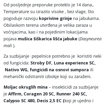
Od posljednje preporuke proteklo je 14 dana,.
Temperature su izrazito visoke , bez vlage, što
pogoduje razvoju
koprivine grinje
na jabukama.
Obilaskom terena utvrđena je velika zaraza u
voćnjacima, kao i na pojedinim lokacijama
pojava
mušica šiškarica lišća jabuke
(
Dasyneurea
mali
).
Za suzbijanje pepelnice potrebno je koristiti neki
od fungicida:
Stroby DF, Luna experience SC,
Nativo WG, fungicidi na osnovi sumpora
ili
mehanički odstraniti izbokje koji su zaraženi.
Moljac okruglih mina
– insekticidi za suzbijanje
je
Affirm, Coragen 20 SC, Runner 240 SC,
Calypso SC 480, Decis 2,5 EC (
koji je ujedno i