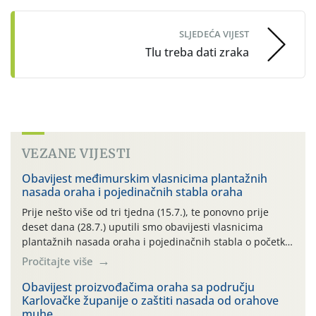
SLJEDEĆA VIJEST
Tlu treba dati zraka
VEZANE VIJESTI
Obavijest međimurskim vlasnicima plantažnih
nasada oraha i pojedinačnih stabla oraha
Prije nešto više od tri tjedna (15.7.), te ponovno prije
deset dana (28.7.) uputili smo obavijesti vlasnicima
plantažnih nasada oraha i pojedinačnih stabla o početku
leta i ovogodišnjoj potrebi usmjerenog suzbijanja
Pročitajte više
orahove muhe (Rhagoletis completa)! Već dvanaest dana
traje drugi ovogodišnji “toplinski udar”, koji naročito
Obavijest proizvođačima oraha sa području
Karlovačke županije o zaštiti nasada od orahove
izražen zadnja šest dana (31.7.-05.8.), jer najviše
muhe
temperature zraka svakodnevno […]