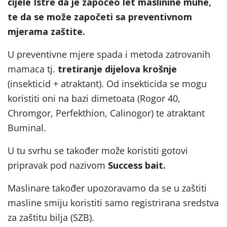
cijele Istre da je započeo let maslinine muhe,
te da se može započeti sa preventivnom
mjerama zaštite.
U preventivne mjere spada i metoda zatrovanih
mamaca tj.
tretiranje dijelova krošnje
(insekticid + atraktant). Od insekticida se mogu
koristiti oni na bazi dimetoata (Rogor 40,
Chromgor, Perfekthion, Calinogor) te atraktant
Buminal.
U tu svrhu se također može koristiti gotovi
pripravak pod nazivom
Success bait.
Maslinare također upozoravamo da se u zaštiti
masline smiju koristiti samo registrirana sredstva
za zaštitu bilja (SZB).