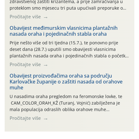
zdravstvenoj zaštiti krizantema, a prije zamračivanja u
proteklom smo mjesecu tri puta upućivali preporuke o
preventivnim mjerama zaštite krizantema od najčešćih
Pročitajte više
uzročnika bolesti, štetnika i fito-fagnih grinja (23.7., 14.7.,
06.7.)! Na početku ovog mjeseca je zabilježeno je
Obavijest međimurskim vlasnicima plantažnih
nasada oraha i pojedinačnih stabla oraha
povijesno i ekstremno vruće meteorološko razdoblje, uz
najviše temperature […]
Prije nešto više od tri tjedna (15.7.), te ponovno prije
deset dana (28.7.) uputili smo obavijesti vlasnicima
plantažnih nasada oraha i pojedinačnih stabla o početku
leta i ovogodišnjoj potrebi usmjerenog suzbijanja
Pročitajte više
orahove muhe (Rhagoletis completa)! Već dvanaest dana
traje drugi ovogodišnji “toplinski udar”, koji naročito
Obavijest proizvođačima oraha sa području
Karlovačke županije o zaštiti nasada od orahove
izražen zadnja šest dana (31.7.-05.8.), jer najviše
muhe
temperature zraka svakodnevno […]
U nasadima oraha pregledom na feromonske lovke, te
CAM_COLOR_ORAH_KŽ (Turanj, Vojnić) zabilježena je
mala populacija odraslih oblika orahove muhe
(Rhagoletis completa). Niska brojnost može se objasniti
Pročitajte više
činjenicom da je riječ o mladim nasadima s vrlo malim
urodom, što je povezano i s manjim brojem prezimjelih
jedinki. U starijim nasadima, na žutim ljepljivim Rebell