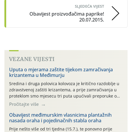
SLJEDEĆA VIJEST
Obavijest proizvođačima paprike!
20.07.2015.
VEZANE VIJESTI
Uputa o mjerama zaštite tijekom zamračivanja
krizantema u Međimurju
Sredina i druga polovica kolovoza je kritično razdoblje u
zdravstvenoj zaštiti krizantema, a prije zamračivanja u
proteklom smo mjesecu tri puta upućivali preporuke o
preventivnim mjerama zaštite krizantema od najčešćih
Pročitajte više
uzročnika bolesti, štetnika i fito-fagnih grinja (23.7., 14.7.,
06.7.)! Na početku ovog mjeseca je zabilježeno je
Obavijest međimurskim vlasnicima plantažnih
nasada oraha i pojedinačnih stabla oraha
povijesno i ekstremno vruće meteorološko razdoblje, uz
najviše temperature […]
Prije nešto više od tri tjedna (15.7.), te ponovno prije