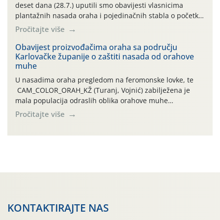
deset dana (28.7.) uputili smo obavijesti vlasnicima
plantažnih nasada oraha i pojedinačnih stabla o početku
leta i ovogodišnjoj potrebi usmjerenog suzbijanja
Pročitajte više
orahove muhe (Rhagoletis completa)! Već dvanaest dana
traje drugi ovogodišnji “toplinski udar”, koji naročito
Obavijest proizvođačima oraha sa području
Karlovačke županije o zaštiti nasada od orahove
izražen zadnja šest dana (31.7.-05.8.), jer najviše
muhe
temperature zraka svakodnevno […]
U nasadima oraha pregledom na feromonske lovke, te
CAM_COLOR_ORAH_KŽ (Turanj, Vojnić) zabilježena je
mala populacija odraslih oblika orahove muhe
(Rhagoletis completa). Niska brojnost može se objasniti
Pročitajte više
činjenicom da je riječ o mladim nasadima s vrlo malim
urodom, što je povezano i s manjim brojem prezimjelih
jedinki. U starijim nasadima, na žutim ljepljivim Rebell
pločama s […]
KONTAKTIRAJTE NAS