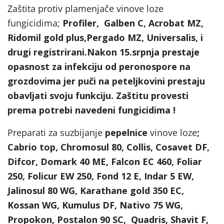
Zaštita protiv plamenjače vinove loze
fungicidima;
Profiler, Galben C, Acrobat MZ,
Ridomil gold plus,Pergado MZ, Universalis, i
drugi registrirani.Nakon 15.srpnja prestaje
opasnost za infekciju od peronospore na
grozdovima jer puči na peteljkovini prestaju
obavljati svoju funkciju. Zaštitu provesti
prema potrebi navedeni fungicidima !
Preparati za suzbijanje
pepelnice
vinove loze
;
Cabrio top, Chromosul 80, Collis, Cosavet DF,
Difcor, Domark 40 ME, Falcon EC 460, Foliar
250, Folicur EW 250, Fond 12 E, Indar 5 EW,
Jalinosul 80 WG, Karathane gold 350 EC,
Kossan WG, Kumulus DF, Nativo 75 WG,
Propokon, Postalon 90 SC, Quadris, Shavit F,