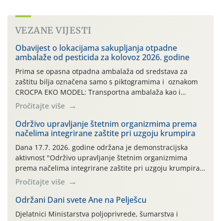
VEZANE VIJESTI
Obavijest o lokacijama sakupljanja otpadne
ambalaže od pesticida za kolovoz 2026. godine
Prima se opasna otpadna ambalaža od sredstava za
zaštitu bilja označena samo s piktogramima i oznakom
CROCPA EKO MODEL: Transportna ambalaža kao i
ambalaža drugih proizvoda koji nisu sredstva za zaštitu
Pročitajte više
bilja (npr. ambalaža od mineralnih gnojiva,) se ne
prihvaća. Korisnicima je osiguran besplatni povrat
Održivo upravljanje štetnim organizmima prema
načelima integrirane zaštite pri uzgoju krumpira
prazne ambalaže isključivo ovih tvrtki: AGROCHEM-MAKS,
AGRONOM, ALBAUGH TKI* (PINUS […]
Dana 17.7. 2026. godine održana je demonstracijska
aktivnost "Održivo upravljanje štetnim organizmima
prema načelima integrirane zaštite pri uzgoju krumpira"
na pokusnom polju "Poredje", kraj naselja Belica (ARKOD
Pročitajte više
parcela ID 2445031) (središnji dio Međimurske županije).
Održani Dani svete Ane na Pelješcu
Djelatnici Ministarstva poljoprivrede, šumarstva i