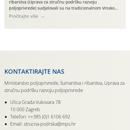
ribarstva (Uprava za stručnu podršku razvoju
poljoprivrede) sudjelovali su na tradicionalnom Vinskom
forumu, održanom 24.07.2026. godine u Domu vinarske
Pročitajte više
tradicije u Putnikovićima na poluotoku Pelješcu, u
organizaciji PZ Putniković, Zadružni savez Dalmacije,
Udruga Dalmika i općina Ston. Manifestacija, koja se već
sedmu godinu zaredom održava u sklopu proslave Dana
svete […]
KONTAKTIRAJTE NAS
Ministarstvo poljoprivrede, šumarstva i ribarstva, Uprava za
stručnu podršku razvoju poljoprivrede
Ulica Grada Vukovara 78
10 000 Zagreb
Telefon: ++385 (0)1 6106 692
Email: strucna-podrska@mps.hr