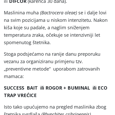
ili
DIFCOR
(karenca 30 dana).
Maslinina muha
(Bactrocera oleae)
se i dalje lovi
na svim pozicijama u niskom intenzitetu. Nakon
kiša koje su padale, a naglim sniženjem
temperatura zraka, očekuje se intenzivniji let
spomenutog štetnika.
Stoga podsjećamo na ranije danu preporuku
vezanu za organiziranu primjenu tzv.
„preventivne metode“ uporabom zatrovanih
mamaca:
SUCCESS BAIT ili ROGOR + BUMINAL ili ECO
TRAP VREĆICE
Isto tako upućujemo na pregled maslinika zbog
štetnika svrdlaša
(Rhynchites cribripennis).