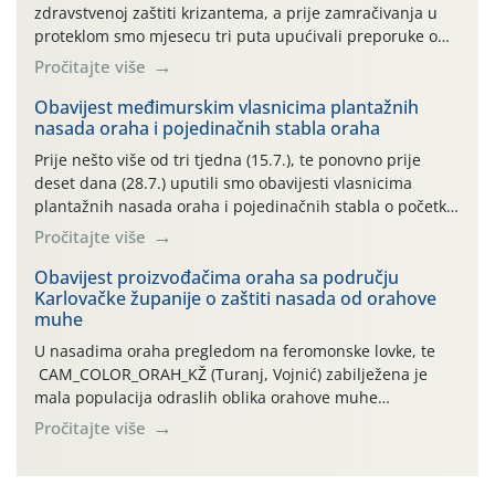
zdravstvenoj zaštiti krizantema, a prije zamračivanja u
proteklom smo mjesecu tri puta upućivali preporuke o
preventivnim mjerama zaštite krizantema od najčešćih
Pročitajte više
uzročnika bolesti, štetnika i fito-fagnih grinja (23.7., 14.7.,
06.7.)! Na početku ovog mjeseca je zabilježeno je
Obavijest međimurskim vlasnicima plantažnih
nasada oraha i pojedinačnih stabla oraha
povijesno i ekstremno vruće meteorološko razdoblje, uz
najviše temperature […]
Prije nešto više od tri tjedna (15.7.), te ponovno prije
deset dana (28.7.) uputili smo obavijesti vlasnicima
plantažnih nasada oraha i pojedinačnih stabla o početku
leta i ovogodišnjoj potrebi usmjerenog suzbijanja
Pročitajte više
orahove muhe (Rhagoletis completa)! Već dvanaest dana
traje drugi ovogodišnji “toplinski udar”, koji naročito
Obavijest proizvođačima oraha sa području
Karlovačke županije o zaštiti nasada od orahove
izražen zadnja šest dana (31.7.-05.8.), jer najviše
muhe
temperature zraka svakodnevno […]
U nasadima oraha pregledom na feromonske lovke, te
CAM_COLOR_ORAH_KŽ (Turanj, Vojnić) zabilježena je
mala populacija odraslih oblika orahove muhe
(Rhagoletis completa). Niska brojnost može se objasniti
Pročitajte više
činjenicom da je riječ o mladim nasadima s vrlo malim
urodom, što je povezano i s manjim brojem prezimjelih
jedinki. U starijim nasadima, na žutim ljepljivim Rebell