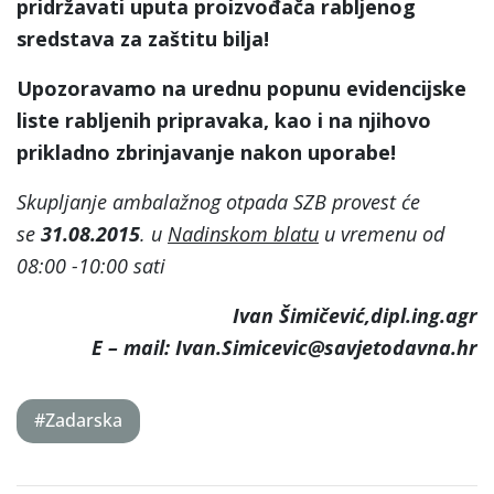
pridržavati uputa proizvođača rabljenog
sredstava za zaštitu bilja!
Upozoravamo na urednu popunu evidencijske
liste rabljenih pripravaka, kao i na njihovo
prikladno zbrinjavanje nakon uporabe!
Skupljanje ambalažnog otpada SZB provest će
se
31.08.2015
. u
Nadinskom blatu
u vremenu od
08:00 -10:00 sati
Ivan Šimičević,dipl.ing.agr
E – mail: Ivan.Simicevic@savjetodavna.hr
#Zadarska