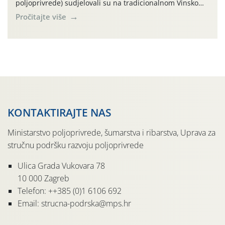
poljoprivrede) sudjelovali su na tradicionalnom Vinskom
forumu, održanom 24.07.2026. godine u Domu vinarske
Pročitajte više
tradicije u Putnikovićima na poluotoku Pelješcu, u
organizaciji PZ Putniković, Zadružni savez Dalmacije,
Udruga Dalmika i općina Ston. Manifestacija, koja se već
sedmu godinu zaredom održava u sklopu proslave Dana
svete […]
KONTAKTIRAJTE NAS
Ministarstvo poljoprivrede, šumarstva i ribarstva, Uprava za
stručnu podršku razvoju poljoprivrede
Ulica Grada Vukovara 78
10 000 Zagreb
Telefon: ++385 (0)1 6106 692
Email: strucna-podrska@mps.hr