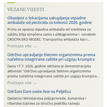
VEZANE VIJESTI
Obavijest o lokacijama sakupljanja otpadne
ambalaže od pesticida za kolovoz 2026. godine
Prima se opasna otpadna ambalaža od sredstava za
zaštitu bilja označena samo s piktogramima i oznakom
CROCPA EKO MODEL: Transportna ambalaža kao i
ambalaža drugih proizvoda koji nisu sredstva za zaštitu
Pročitajte više
bilja (npr. ambalaža od mineralnih gnojiva,) se ne
prihvaća. Korisnicima je osiguran besplatni povrat
Održivo upravljanje štetnim organizmima prema
načelima integrirane zaštite pri uzgoju krumpira
prazne ambalaže isključivo ovih tvrtki: AGROCHEM-MAKS,
AGRONOM, ALBAUGH TKI* (PINUS […]
Dana 17.7. 2026. godine održana je demonstracijska
aktivnost "Održivo upravljanje štetnim organizmima
prema načelima integrirane zaštite pri uzgoju krumpira"
na pokusnom polju "Poredje", kraj naselja Belica (ARKOD
Pročitajte više
parcela ID 2445031) (središnji dio Međimurske županije).
Održani Dani svete Ane na Pelješcu
Djelatnici Ministarstva poljoprivrede, šumarstva i
ribarstva (Uprava za stručnu podršku razvoju