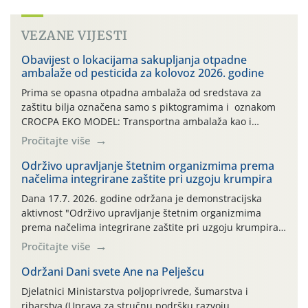
VEZANE VIJESTI
Obavijest o lokacijama sakupljanja otpadne
ambalaže od pesticida za kolovoz 2026. godine
Prima se opasna otpadna ambalaža od sredstava za
zaštitu bilja označena samo s piktogramima i oznakom
CROCPA EKO MODEL: Transportna ambalaža kao i
ambalaža drugih proizvoda koji nisu sredstva za zaštitu
Pročitajte više
bilja (npr. ambalaža od mineralnih gnojiva,) se ne
prihvaća. Korisnicima je osiguran besplatni povrat
Održivo upravljanje štetnim organizmima prema
načelima integrirane zaštite pri uzgoju krumpira
prazne ambalaže isključivo ovih tvrtki: AGROCHEM-MAKS,
AGRONOM, ALBAUGH TKI* (PINUS […]
Dana 17.7. 2026. godine održana je demonstracijska
aktivnost "Održivo upravljanje štetnim organizmima
prema načelima integrirane zaštite pri uzgoju krumpira"
na pokusnom polju "Poredje", kraj naselja Belica (ARKOD
Pročitajte više
parcela ID 2445031) (središnji dio Međimurske županije).
Održani Dani svete Ane na Pelješcu
Djelatnici Ministarstva poljoprivrede, šumarstva i
ribarstva (Uprava za stručnu podršku razvoju