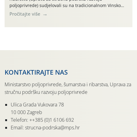
poljoprivrede) sudjelovali su na tradicionalnom Vinskom
forumu, održanom 24.07.2026. godine u Domu vinarske
Pročitajte više
tradicije u Putnikovićima na poluotoku Pelješcu, u
organizaciji PZ Putniković, Zadružni savez Dalmacije,
Udruga Dalmika i općina Ston. Manifestacija, koja se već
sedmu godinu zaredom održava u sklopu proslave Dana
svete […]
KONTAKTIRAJTE NAS
Ministarstvo poljoprivrede, šumarstva i ribarstva, Uprava za
stručnu podršku razvoju poljoprivrede
Ulica Grada Vukovara 78
10 000 Zagreb
Telefon: ++385 (0)1 6106 692
Email: strucna-podrska@mps.hr