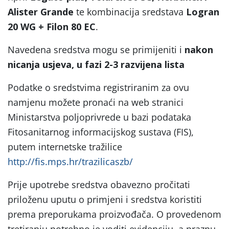
Alister Grande
te kombinacija sredstava
Logran
20 WG + Filon 80 EC
.
Navedena sredstva mogu se primijeniti i
nakon
nicanja usjeva, u fazi 2-3 razvijena lista
Podatke o sredstvima registriranim za ovu
namjenu možete pronaći na web stranici
Ministarstva poljoprivrede u bazi podataka
Fitosanitarnog informacijskog sustava (FIS),
putem internetske tražilice
http://fis.mps.hr/trazilicaszb/
Prije upotrebe sredstva obavezno pročitati
priloženu uputu o primjeni i sredstva koristiti
prema preporukama proizvođača. O provedenom
tretiranju potrebno je voditi evidenciju, a praznu