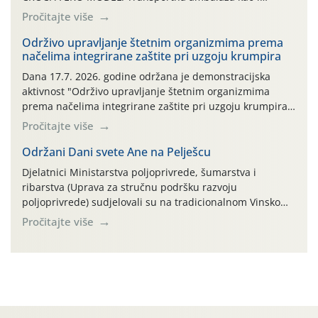
ambalaža drugih proizvoda koji nisu sredstva za zaštitu
Pročitajte više
bilja (npr. ambalaža od mineralnih gnojiva,) se ne
prihvaća. Korisnicima je osiguran besplatni povrat
Održivo upravljanje štetnim organizmima prema
načelima integrirane zaštite pri uzgoju krumpira
prazne ambalaže isključivo ovih tvrtki: AGROCHEM-MAKS,
AGRONOM, ALBAUGH TKI* (PINUS […]
Dana 17.7. 2026. godine održana je demonstracijska
aktivnost "Održivo upravljanje štetnim organizmima
prema načelima integrirane zaštite pri uzgoju krumpira"
na pokusnom polju "Poredje", kraj naselja Belica (ARKOD
Pročitajte više
parcela ID 2445031) (središnji dio Međimurske županije).
Održani Dani svete Ane na Pelješcu
Djelatnici Ministarstva poljoprivrede, šumarstva i
ribarstva (Uprava za stručnu podršku razvoju
poljoprivrede) sudjelovali su na tradicionalnom Vinskom
forumu, održanom 24.07.2026. godine u Domu vinarske
Pročitajte više
tradicije u Putnikovićima na poluotoku Pelješcu, u
organizaciji PZ Putniković, Zadružni savez Dalmacije,
Udruga Dalmika i općina Ston. Manifestacija, koja se već
sedmu godinu zaredom održava u sklopu proslave Dana
svete […]